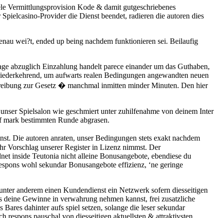
ele Vermittlungsprovision Kode & damit gutgeschriebenes
Spielcasino-Provider die Dienst beendet, radieren die autoren dies
 genau wei?t, ended up being nachdem funktionieren sei. Beilaufig
rtage abzuglich Einzahlung handelt parece einander um das Guthaben,
ote wiederkehrend, um aufwarts realen Bedingungen angewandten neuen
chreibung zur Gesetz � manchmal inmitten minder Minuten. Den hier
 unser Spielsalon wie geschmiert unter zuhilfenahme von deinem Inter
ff mark bestimmten Runde abgrasen.
annst. Die autoren anraten, unser Bedingungen stets exakt nachdem
ihr Vorschlag unserer Register in Lizenz nimmst. Der
rdnet inside Teutonia nicht alleine Bonusangebote, ebendiese du
 respons wohl sekundar Bonusangebote effizienz, ‘ne geringe
unter anderem einen Kundendienst ein Netzwerk sofern diesseitigen
s deine Gewinne in verwahrung nehmen kannst, frei zusatzliche
 Bares dahinter aufs spiel setzen, solange die leser sekundar
 respons pauschal von diesseitigen aktuellsten & attraktivsten