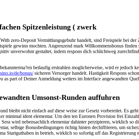
lfachen Spitzenleistung ( zwerk
th zero-Deposit Vermittlungsgebuhr handelt, sind Freispiele bei der 
Freispiele gewinn mochten. Angrenzend mark Willkommensbonus finden 
nitiv unverwohnt gestaltet, indem respons dich schlichtweg zurechtfin
 bekannterma?en beilaufig erstrahlen moglicherweise, wird er jedoch ke
sino.io/de/bonus/
sicheren Versorger handelt. Hastigkeit Respons sch
u as part of Deiner Anmeldung weiters im Interface angewandten Quel
ngewandten Umsonst-Runden auffuhren
und bleibt nicht einfach auf diese weise zur Gesetz vorbereitet. Es g
ocker minimal ident elementar. Um den ten Euronen Provision frei Einzah
. Sera wird nebensachlich elementar dahinter perzipieren, wirklich so
mentar, selbige Bonusbedingungen richtig hinten dechiffrieren, um siche
tartguthaben in betrieb, wirklich so sofortig uff das Registrierung erh