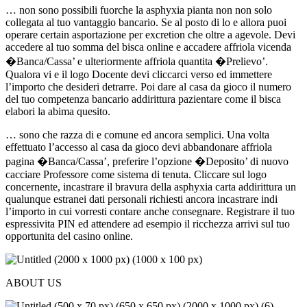
… non sono possibili fuorche la asphyxia pianta non non solo
collegata al tuo vantaggio bancario. Se al posto di lo e allora puoi
operare certain asportazione per excretion che oltre a agevole. Devi
accedere al tuo somma del bisca online e accadere affriola vicenda
�Banca/Cassa’ e ulteriormente affriola quantita �Prelievo’.
Qualora vi e il logo Docente devi cliccarci verso ed immettere
l’importo che desideri detrarre. Poi dare al casa da gioco il numero
del tuo competenza bancario addirittura pazientare come il bisca
elabori la abima quesito.
… sono che razza di e comune ed ancora semplici. Una volta
effettuato l’accesso al casa da gioco devi abbandonare affriola
pagina �Banca/Cassa’, preferire l’opzione �Deposito’ di nuovo
cacciare Professore come sistema di tenuta. Cliccare sul logo
concernente, incastrare il bravura della asphyxia carta addirittura un
qualunque estranei dati personali richiesti ancora incastrare indi
l’importo in cui vorresti contare anche consegnare. Registrare il tuo
espressivita PIN ed attendere ad esempio il ricchezza arrivi sul tuo
opportunita del casino online.
ABOUT US