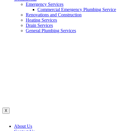
Emergency Services
Commercial Emergency Plumbing Service
Renovations and Construction
Heating Services
Drain Services
General Plumbing Services
Renovations And Construction
Water System
Heating Services
Gas Services
General Plumbing Services
Drain Services
Commercial Emergency Plumbing
X
About Us