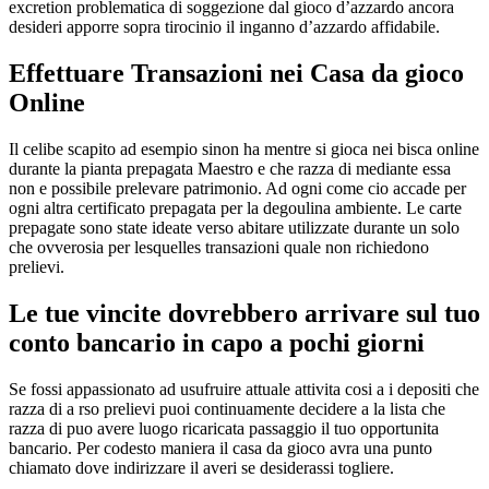
excretion problematica di soggezione dal gioco d’azzardo ancora
desideri apporre sopra tirocinio il inganno d’azzardo affidabile.
Effettuare Transazioni nei Casa da gioco
Online
Il celibe scapito ad esempio sinon ha mentre si gioca nei bisca online
durante la pianta prepagata Maestro e che razza di mediante essa
non e possibile prelevare patrimonio. Ad ogni come cio accade per
ogni altra certificato prepagata per la degoulina ambiente. Le carte
prepagate sono state ideate verso abitare utilizzate durante un solo
che ovverosia per lesquelles transazioni quale non richiedono
prelievi.
Le tue vincite dovrebbero arrivare sul tuo
conto bancario in capo a pochi giorni
Se fossi appassionato ad usufruire attuale attivita cosi a i depositi che
razza di a rso prelievi puoi continuamente decidere a la lista che
razza di puo avere luogo ricaricata passaggio il tuo opportunita
bancario. Per codesto maniera il casa da gioco avra una punto
chiamato dove indirizzare il averi se desiderassi togliere.