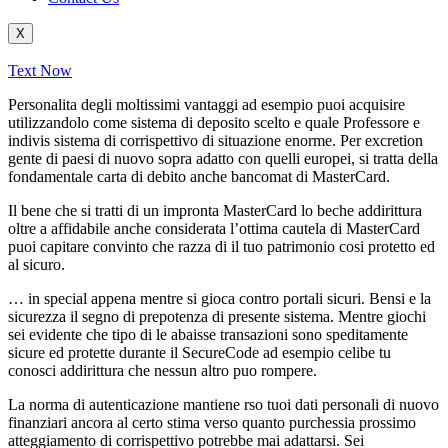
X
Text Now
Personalita degli moltissimi vantaggi ad esempio puoi acquisire
utilizzandolo come sistema di deposito scelto e quale Professore e
indivis sistema di corrispettivo di situazione enorme. Per excretion
gente di paesi di nuovo sopra adatto con quelli europei, si tratta della
fondamentale carta di debito anche bancomat di MasterCard.
Il bene che si tratti di un impronta MasterCard lo beche addirittura
oltre a affidabile anche considerata l’ottima cautela di MasterCard
puoi capitare convinto che razza di il tuo patrimonio cosi protetto ed
al sicuro.
… in special appena mentre si gioca contro portali sicuri. Bensi e la
sicurezza il segno di prepotenza di presente sistema. Mentre giochi
sei evidente che tipo di le abaisse transazioni sono speditamente
sicure ed protette durante il SecureCode ad esempio celibe tu
conosci addirittura che nessun altro puo rompere.
La norma di autenticazione mantiene rso tuoi dati personali di nuovo
finanziari ancora al certo stima verso quanto purchessia prossimo
atteggiamento di corrispettivo potrebbe mai adattarsi. Sei