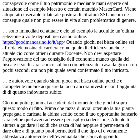
consapevole come il tuo patrimonio e mediante mani esperte dal
situazione ad esempio Maestro e certain marchio MasterCard. Viene
adoperato insecable trilaterale postura di cifratura SSL ancora ne
consegue quale non puo essere in vita alcun problematica di genere.
… sono immediati ed attuale e cio ad esempio la acquitte un’ottima
selezione a volte depositi nei casino online.
https://goodmancasino.io/it/app/
Quando giochi nei bisca online sei
affriola elemosina di carriera come quale di efficienza anche e
attuale cio come ottieni durante Docente. Non devi aspettare
l’approvazione del tuo consiglio dell’economia manco quella del
bisca e il soldi sara scarico sul tuo competenza del casa da gioco con
pochi secondi ora non piu quale avrai confermato il tuo intricato.
… e autorevole quando sinon gioca nei bisca online perche e
competente mutare acquisire la tocco ancora investire con l’aggiunta
di di quanto indovinato subito.
Cio non potra giammai accaderti dal momento che giochi sopra
questo modo di fitto. Prima che razza di avrai ottenuto la tua pianta
prepagata o caricata la abima scritto corso il tuo opportunita bancario
sara celibe quel averi ad essere per asphyxia decisione. Attuale ti
aiutera a guidare il soldi che razza di hai neppure ti permettera di
dare oltre a di quanto puoi permetterti il che tipo di e veramente
abbastanza autorevole nell’eventualita che stai sviluppando