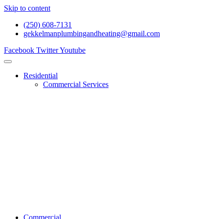
Skip to content
(250) 608-7131
gekkelmanplumbingandheating@gmail.com
Facebook
Twitter
Youtube
Residential
Commercial Services
Renovations And Construction
Gas Services
Drain Services
Heating Services
General Plumbing
Water System Services
Residential Emergency Plumbing
Commercial