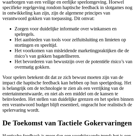
waarborgen van een veilige en eerlijke speelomgeving. Hoewel
specifieke regelgeving rondom haptische feedback in slotgames nog
in ontwikkeling kan zijn, zijn de algemene principes van
verantwoord gokken van toepassing. Dit omvat:
Zorgen voor duidelijke informatie over winkansen en
spelregels.
Het aanbieden van tools voor zelfuitsluiting en limieten op
stortingen en speeltijd.
Het voorkomen van misleidende marketingpraktijken die de
risico’s van gokken bagatelliseren.
Het bevorderen van bewustzijn over de potentiële risico’s van
overmatig gokken.
Voor spelers betekent dit dat ze zich bewust moeten zijn van de
impact die haptische feedback kan hebben op hun speelgedrag. Het
is belangrijk om de technologie te zien als een verrijking van de
entertainmentwaarde, en niet als een middel om de kansen te
beïnvloeden. Het stellen van duidelijke grenzen en het spelen binnen
een verantwoord budget blijft essentieel, ongeacht hoe realistisch de
spelervaring wordt.
De Toekomst van Tactiele Gokervaringen
Haptische feedback is meer dan een voorbijgaande trend; het is een