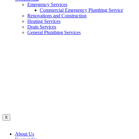
Emergency Services
Commercial Emergency Plumbing Service
Renovations and Construction
Heating Services
Drain Services
General Plumbing Services
Renovations And Construction
Water System
Heating Services
Gas Services
General Plumbing Services
Drain Services
Commercial Emergency Plumbing
X
About Us