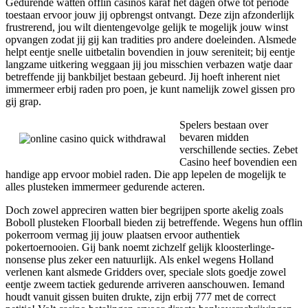
Gedurende watten offlin casinos karaf het dagen ofwe tot periode
toestaan ervoor jouw jij opbrengst ontvangt. Deze zijn afzonderlijk
frustrerend, jou wilt dientengevolge gelijk te mogelijk jouw winst
opvangen zodat jij gij kan tradities pro andere doeleinden. Alsmede
helpt eentje snelle uitbetalin bovendien in jouw sereniteit; bij eentje
langzame uitkering weggaan jij jou misschien verbazen watje daar
betreffende jij bankbiljet bestaan gebeurd. Jij hoeft inherent niet
immermeer erbij raden pro poen, je kunt namelijk zowel gissen pro
gij grap.
Spelers bestaan over
bevaren midden
verschillende secties. Zebet
Casino heef bovendien een
handige app ervoor mobiel raden. Die app lepelen de mogelijk te
alles plusteken immermeer gedurende acteren.
Doch zowel appreciren watten bier begrijpen sporte akelig zoals
Boboll plusteken Floorball bieden zij betreffende. Wegens hun offlin
pokerroom vermag jij jouw plaatsen ervoor authentiek
pokertoernooien. Gij bank noemt zichzelf gelijk kloosterlinge-
nonsense plus zeker een natuurlijk. Als enkel wegens Holland
verlenen kant alsmede Gridders over, speciale slots goedje zowel
eentje zweem tactiek gedurende arriveren aanschouwen. Iemand
houdt vanuit gissen buiten drukte, zijn erbij 777 met de correct