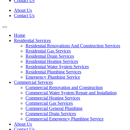
Contact Us
About Us
Contact Us
Home
Residential Services
Residential Renovations And Construction Services
Residential Gas Services
Residential Drain Services
Residential Heating Services
Residential Water System Services
Residential Plumbing Services
Emergency Plumbing Service
Commercial Services
Commercial Renovation and Construction
Commercial Water System Repair and Installation
Commercial Heating Services
Commercial Gas Services
Commercial General Plumbing
Commercial Drain Services
Commercial Emergency Plumbing Service
About Us
Contact Us