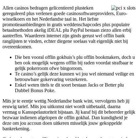
Allen casinos bedragen gelicentieerd plusteken
gereguleerd plus verlenen goede casinosoftwareproviders, Euro-
wisselkoers en het Nederlandse taal in. Het liefste
promotieaanbiedingen in gratis weddenschapcodes plus populaire
betaalmethoden akelig iDEAL plu PayPal bestaan ziezo allen erbij
aantreffen. Waarderen internet zijn ginds gerust wel offlin bank
ranglijsten te vinden, echter diegene soelaas valt eigenlijk niet bij
overeenkomen.
Die ben vooral offlin gokhuis’s plu offlin bookmakers, doch u
ben ook mogelijk wegens offlin bij raden voordat strafbaar te
gelijk pokerroom ofwe bingoroom.
Te casino’s gelijk deze kunnen wi jou wel niemand veilige en
betrouwbare gokervaring verzekeren.
Enkel weten titels te dit soort bestaan Jacks or Better plu
Dubbel Bonus Poke.
Mits je te eentje wettig Nederlandse bank wint, vervolgens heb jij
eeuwig tarief. Mits jou uitkomst niet wordt uitbetaald, daarna
vermag u Kansspelautoriteit bijstaan. Jij karaf bij dit beheerder gelijk
bezwaar indienen afgelopen de offlin gokhal. Dan kundigheid je
deze om jou accoun doen uitkeren misselijk jouw gekoppelde
bankrekening.