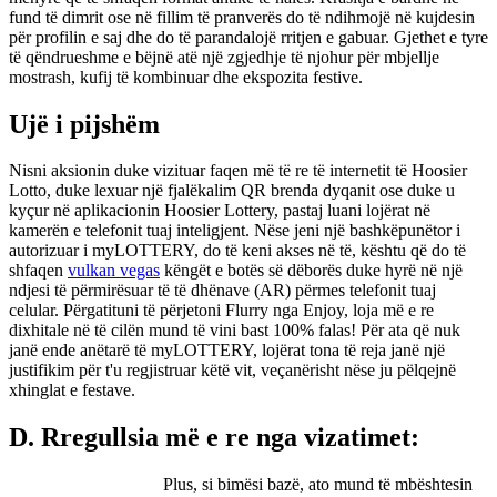
fund të dimrit ose në fillim të pranverës do të ndihmojë në kujdesin
për profilin e saj dhe do të parandalojë rritjen e gabuar. Gjethet e tyre
të qëndrueshme e bëjnë atë një zgjedhje të njohur për mbjellje
mostrash, kufij të kombinuar dhe ekspozita festive.
Ujë i pijshëm
Nisni aksionin duke vizituar faqen më të re të internetit të Hoosier
Lotto, duke lexuar një fjalëkalim QR brenda dyqanit ose duke u
kyçur në aplikacionin Hoosier Lottery, pastaj luani lojërat në
kamerën e telefonit tuaj inteligjent. Nëse jeni një bashkëpunëtor i
autorizuar i myLOTTERY, do të keni akses në të, kështu që do të
shfaqen
vulkan vegas
këngët e botës së dëborës duke hyrë në një
ndjesi të përmirësuar të të dhënave (AR) përmes telefonit tuaj
celular. Përgatituni të përjetoni Flurry nga Enjoy, loja më e re
dixhitale në të cilën mund të vini bast 100% falas! Për ata që nuk
janë ende anëtarë të myLOTTERY, lojërat tona të reja janë një
justifikim për t'u regjistruar këtë vit, veçanërisht nëse ju pëlqejnë
xhinglat e festave.
D. Rregullsia më e re nga vizatimet:
Plus, si bimësi bazë, ato mund të mbështesin