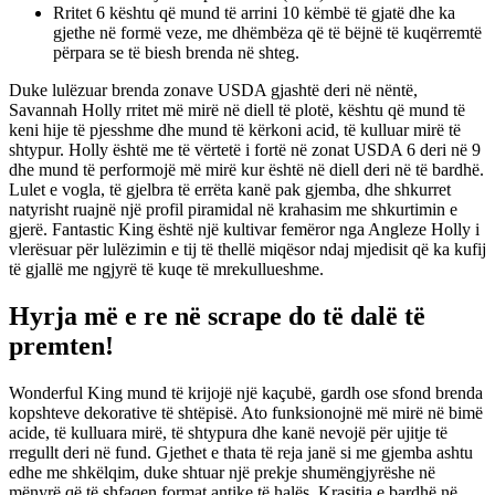
Rritet 6 kështu që mund të arrini 10 këmbë të gjatë dhe ka
gjethe në formë veze, me dhëmbëza që të bëjnë të kuqërremtë
përpara se të biesh brenda në shteg.
Duke lulëzuar brenda zonave USDA gjashtë deri në nëntë,
Savannah Holly rritet më mirë në diell të plotë, kështu që mund të
keni hije të pjesshme dhe mund të kërkoni acid, të kulluar mirë të
shtypur. Holly është me të vërtetë i fortë në zonat USDA 6 deri në 9
dhe mund të performojë më mirë kur është në diell deri në të bardhë.
Lulet e vogla, të gjelbra të errëta kanë pak gjemba, dhe shkurret
natyrisht ruajnë një profil piramidal në krahasim me shkurtimin e
gjerë. Fantastic King është një kultivar femëror nga Angleze Holly i
vlerësuar për lulëzimin e tij të thellë miqësor ndaj mjedisit që ka kufij
të gjallë me ngjyrë të kuqe të mrekullueshme.
Hyrja më e re në scrape do të dalë të
premten!
Wonderful King mund të krijojë një kaçubë, gardh ose sfond brenda
kopshteve dekorative të shtëpisë. Ato funksionojnë më mirë në bimë
acide, të kulluara mirë, të shtypura dhe kanë nevojë për ujitje të
rregullt deri në fund. Gjethet e thata të reja janë si me gjemba ashtu
edhe me shkëlqim, duke shtuar një prekje shumëngjyrëshe në
mënyrë që të shfaqen format antike të halës. Krasitja e bardhë në