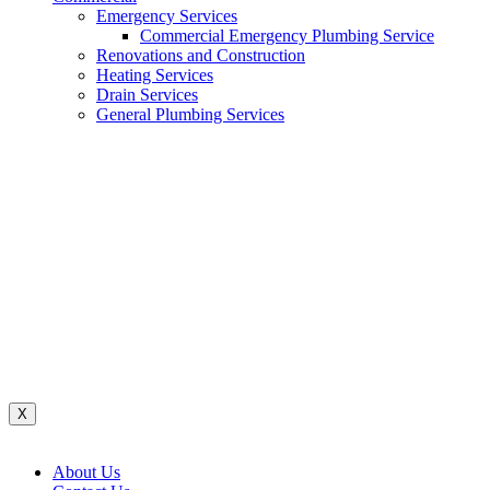
Emergency Services
Commercial Emergency Plumbing Service
Renovations and Construction
Heating Services
Drain Services
General Plumbing Services
Renovations And Construction
Water System
Heating Services
Gas Services
General Plumbing Services
Drain Services
Commercial Emergency Plumbing
X
About Us