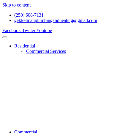
Skip to content
(250) 608-7131
gekkelmanplumbingandheating@gmail.com
Facebook
Twitter
Youtube
Residential
Commercial Services
Renovations And Construction
Gas Services
Drain Services
Heating Services
General Plumbing
Water System Services
Residential Emergency Plumbing
Commercial