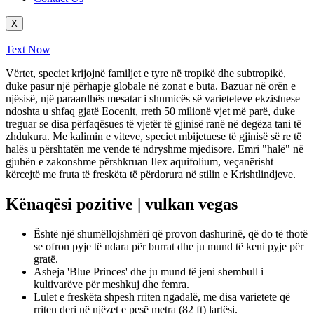
X
Text Now
Vërtet, speciet krijojnë familjet e tyre në tropikë dhe subtropikë,
duke pasur një përhapje globale në zonat e buta. Bazuar në orën e
njësisë, një paraardhës mesatar i shumicës së varieteteve ekzistuese
ndoshta u shfaq gjatë Eocenit, rreth 50 milionë vjet më parë, duke
treguar se disa përfaqësues të vjetër të gjinisë ranë në degëza tani të
zhdukura. Me kalimin e viteve, speciet mbijetuese të gjinisë së re të
halës u përshtatën me vende të ndryshme mjedisore.
Emri "halë" në
gjuhën e zakonshme përshkruan Ilex aquifolium, veçanërisht
kërcejtë me fruta të freskëta të përdorura në stilin e Krishtlindjeve.
Kënaqësi pozitive | vulkan vegas
Është një shumëllojshmëri që provon dashurinë, që do të thotë
se ofron pyje të ndara për burrat dhe ju mund të keni pyje për
gratë.
Asheja 'Blue Princes' dhe ju mund të jeni shembull i
kultivarëve për meshkuj dhe femra.
Lulet e freskëta shpesh rriten ngadalë, me disa varietete që
rriten deri në njëzet e pesë metra (82 ft) lartësi.