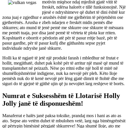
motivin miqësor ndaj mjedisit gjatë vitit të
freskët, ndërsa halorët e tillë funksionojnë. Një
pjesë e ndryshimeve që duhet të dini është kur
zona juaj e zgjedhur e arushës është me gjelbërim të përjetshëm ose
gjetherënës. Arusha e zbeh ndarjen e freskët midis pemës dhe
shkurres; ato mund të jenë pemë me shkurre ose shkurre të mësuara
me pemët tuaja, por disa janë pemë të vërteta të plota kur rriten.
Kopshtarët e oborrit e përdorin atë për të pasur rritje bazë, për të
pasur gardhe, për të pasur kufij dhe gjithashtu sepse pyjet
individuale ndryshe janë shkurre.
Holli ka të ngjarë të jetë një produkt farash i mbledhur në frutat e
hollit, megjithatë, duhet pak kohë për të arritur një masë që mund të
transplantohet në peizazh. Nëse po rritni edhe një holl të mirë në
shumëllojshmërinë indigjene, nuk ka nevojë për pleh. Këto lloje
pemësh nuk do të kenë nevojë për lëng gjatë dimrit të ftohtë dhe me
siguri do të gjejnë të gjithë ujin që ju nevojitet larg reshjeve të borës.
Numrat e Suksesshëm të Llotarisë Holly
Jolly janë të disponueshëm!
Manaferrat e halës janë paksa toksike, prandaj mos i hani as ato as
ato. Sepse ato vetëm duhet të mbulohen vetë, larg nga bimëngrënësit
që përtypin bimësinë përgjatë shkurreve! Nga shumë lloje, ato me