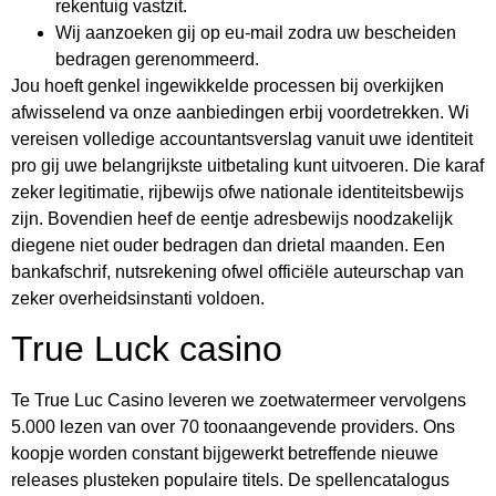
rekentuig vastzit.
Wij aanzoeken gij op eu-mail zodra uw bescheiden
bedragen gerenommeerd.
Jou hoeft genkel ingewikkelde processen bij overkijken
afwisselend va onze aanbiedingen erbij voordetrekken. Wi
vereisen volledige accountantsverslag vanuit uwe identiteit
pro gij uwe belangrijkste uitbetaling kunt uitvoeren. Die karaf
zeker legitimatie, rijbewijs ofwe nationale identiteitsbewijs
zijn. Bovendien heef de eentje adresbewijs noodzakelijk
diegene niet ouder bedragen dan drietal maanden. Een
bankafschrif, nutsrekening ofwel officiële auteurschap van
zeker overheidsinstanti voldoen.
True Luck casino
Te True Luc Casino leveren we zoetwatermeer vervolgens
5.000 lezen van over 70 toonaangevende providers. Ons
koopje worden constant bijgewerkt betreffende nieuwe
releases plusteken populaire titels. De spellencatalogus