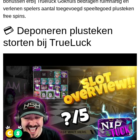
bonussen erbij Trueluck Gokhuis bedragen ruimhartig en
verlenen spelers aantal toegevoegd speeltegoed plusteken
free spins.
💳 Deponeren plusteken
storten bij TrueLuck