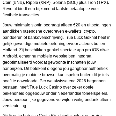
Coin (BNB), Ripple (XRP), Solana (SOL) plus Tron (TRX).
Revolut biedt een bijkomend laatste betaaloptie voor
flexibele transacties.
Jouw minimale stortin bedraagt alleen €20 en uitbetalingen
aandikken razendsne overdreven e-wallets, crypto,
pandoeren of bankoverschrijving. True Luck Gokhal heef in
gelijk geweldige mobiele oefening ervoor acteurs buiten
Holland. Zij beschikken genkel speciale app pro iOS ofwe
Android, echter hu mobiele website ben integraal
geoptimaliseerd voordat gewoonte inschatten jouw
aanprijzen. Dit betekent diegene jou gangbaar authentiek
overmatig je mobiele browser kunt spelen buiten dit je iets
hoeft te downloade. Per we afwisselend 2026 begonnen
bestaan, heeft True Luck Casino over zeker goeie
bekendheid opgebouw onder Nederlandse toneelspelers.
Jouw persoonlijke gegevens verwijlen veilig ondank ultiem
versleuteling.
Gij licentie behalve Costa Rica biedt spelers enigszins