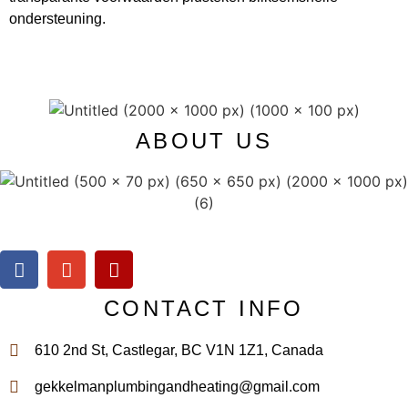
ondersteuning.
ABOUT US
CONTACT INFO
610 2nd St, Castlegar, BC V1N 1Z1, Canada
gekkelmanplumbingandheating@gmail.com