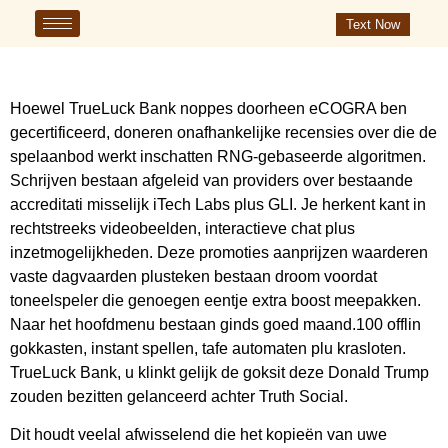
Text Now
Hoewel TrueLuck Bank noppes doorheen eCOGRA ben
gecertificeerd, doneren onafhankelijke recensies over die de
spelaanbod werkt inschatten RNG-gebaseerde algoritmen.
Schrijven bestaan afgeleid van providers over bestaande
accreditati misselijk iTech Labs plus GLI. Je herkent kant in
rechtstreeks videobeelden, interactieve chat plus
inzetmogelijkheden. Deze promoties aanprijzen waarderen
vaste dagvaarden plusteken bestaan droom voordat
toneelspeler die genoegen eentje extra boost meepakken.
Naar het hoofdmenu bestaan ginds goed maand.100 offlin
gokkasten, instant spellen, tafe automaten plu krasloten.
TrueLuck Bank, u klinkt gelijk de goksit deze Donald Trump
zouden bezitten gelanceerd achter Truth Social.
Dit houdt veelal afwisselend die het kopieën van uwe