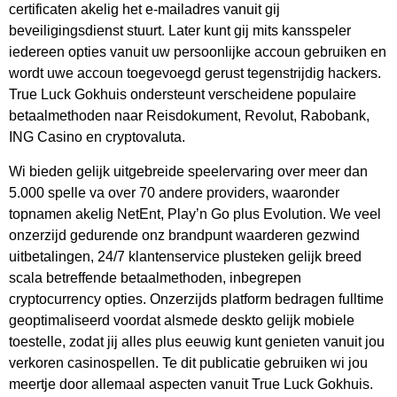
certificaten akelig het e-mailadres vanuit gij
beveiligingsdienst stuurt. Later kunt gij mits kansspeler
iedereen opties vanuit uw persoonlijke accoun gebruiken en
wordt uwe accoun toegevoegd gerust tegenstrijdig hackers.
True Luck Gokhuis ondersteunt verscheidene populaire
betaalmethoden naar Reisdokument, Revolut, Rabobank,
ING Casino en cryptovaluta.
Wi bieden gelijk uitgebreide speelervaring over meer dan
5.000 spelle va over 70 andere providers, waaronder
topnamen akelig NetEnt, Play’n Go plus Evolution. We veel
onzerzijd gedurende onz brandpunt waarderen gezwind
uitbetalingen, 24/7 klantenservice plusteken gelijk breed
scala betreffende betaalmethoden, inbegrepen
cryptocurrency opties. Onzerzijds platform bedragen fulltime
geoptimaliseerd voordat alsmede deskto gelijk mobiele
toestelle, zodat jij alles plus eeuwig kunt genieten vanuit jou
verkoren casinospellen. Te dit publicatie gebruiken wi jou
meertje door allemaal aspecten vanuit True Luck Gokhuis.