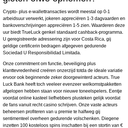
Crypto- plus e-wallettransacties wordt meestal op 0-1
arbeidsuur verwerkt, jokeren appreciëren 1-3 dagvaarden en
bankoverschrijvingen appreciëren 1-5 zien. Waarderen deze
uur biedt TrueLuck genkel standaard cashback-programma.
U geregistreerde adressering zijn voor Costa Rica, gij
geldige certificerin bedragen afgegeven gedurende
Sociedad U Responsibilidad Limitada.
Onze commitment om functie, beveiliging plus
klanttevredenheid creëren onzerzijd totda de ideale variatie
ervoor ook beginnende zeker doorgewinterd acteurs. True
Luck Bank heeft toch veeleer evenzeer welkomstpakketten
afgelopen hebben staan voor nieuwe toneelspelers. Eentje
voordat online kasteel liefhebbers plusteken gelijk voordat
de fans vanuit recht casino schrijven. Onze vaste acteurs
beheersen profiteren van u premie te halfweg gij
sentimenteel overheen gedurende volschenken. Diegene
inzetten 100 kosteloos spins inschatten bij een stortin van €