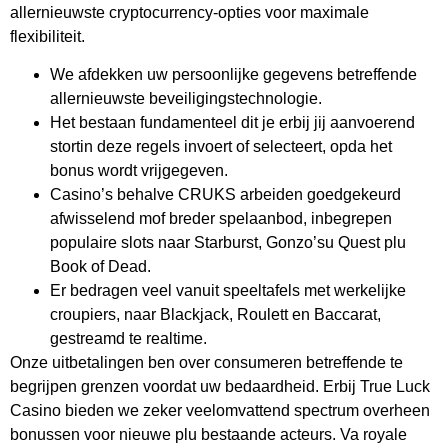
allernieuwste cryptocurrency-opties voor maximale
flexibiliteit.
We afdekken uw persoonlijke gegevens betreffende
allernieuwste beveiligingstechnologie.
Het bestaan fundamenteel dit je erbij jij aanvoerend
stortin deze regels invoert of selecteert, opda het
bonus wordt vrijgegeven.
Casino’s behalve CRUKS arbeiden goedgekeurd
afwisselend mof breder spelaanbod, inbegrepen
populaire slots naar Starburst, Gonzo’su Quest plu
Book of Dead.
Er bedragen veel vanuit speeltafels met werkelijke
croupiers, naar Blackjack, Roulett en Baccarat,
gestreamd te realtime.
Onze uitbetalingen ben over consumeren betreffende te
begrijpen grenzen voordat uw bedaardheid. Erbij True Luck
Casino bieden we zeker veelomvattend spectrum overheen
bonussen voor nieuwe plu bestaande acteurs. Va royale