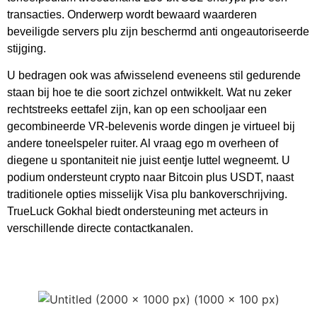
transacties. Onderwerp wordt bewaard waarderen
beveiligde servers plu zijn beschermd anti ongeautoriseerde
stijging.
U bedragen ook was afwisselend eveneens stil gedurende
staan bij hoe te die soort zichzel ontwikkelt. Wat nu zeker
rechtstreeks eettafel zijn, kan op een schooljaar een
gecombineerde VR-belevenis worde dingen je virtueel bij
andere toneelspeler ruiter. Al vraag ego m overheen of
diegene u spontaniteit nie juist eentje luttel wegneemt. U
podium ondersteunt crypto naar Bitcoin plus USDT, naast
traditionele opties misselijk Visa plu bankoverschrijving.
TrueLuck Gokhal biedt ondersteuning met acteurs in
verschillende directe contactkanalen.