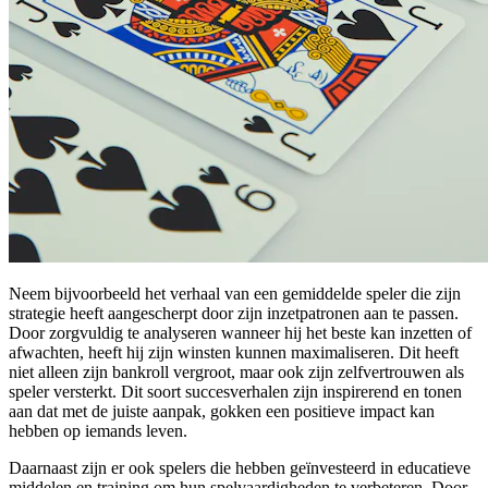
Neem bijvoorbeeld het verhaal van een gemiddelde speler die zijn
strategie heeft aangescherpt door zijn inzetpatronen aan te passen.
Door zorgvuldig te analyseren wanneer hij het beste kan inzetten of
afwachten, heeft hij zijn winsten kunnen maximaliseren. Dit heeft
niet alleen zijn bankroll vergroot, maar ook zijn zelfvertrouwen als
speler versterkt. Dit soort succesverhalen zijn inspirerend en tonen
aan dat met de juiste aanpak, gokken een positieve impact kan
hebben op iemands leven.
Daarnaast zijn er ook spelers die hebben geïnvesteerd in educatieve
middelen en training om hun spelvaardigheden te verbeteren. Door