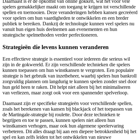
Daarnaast is er de opkomst van online gokken, wat het voor vele
spelers gemakkelijker maakt om toegang te krijgen tot verschillende
spellen en toernooien. Deze veranderingen hebben kansen gecreëerd
voor spelers om hun vaardigheden te ontwikkelen en een breder
publiek te bereiken. Dankzij de technologie kunnen veel spelers nu
vanuit hun eigen huis deelnemen aan evenementen en hun
strategische spelmethoden verder perfectioneren.
Strategieën die levens kunnen veranderen
Een effectieve strategie is essentieel voor iedereen die serieus wil
zijn in de gokwereld. Er zijn verschillende technieken die spelers
kunnen toepassen om hun winstkansen te vergroten. Een populaire
strategie is het gebruik van inzetbeheer, waarbij spelers hun bankroll
zorgvuldig plannen om langdurig te kunnen spelen zonder snel door
hun geld heen te raken. Dit helpt niet alleen bij het minimaliseren
van verliezen, maar zorgt ook voor een spannender spelverloop.
Daarnaast zijn er specifieke strategieën voor verschillende spellen,
zoals het berekenen van kansen bij blackjack of het toepassen van
de Martingale-strategie bij roulette. Door deze technieken te
begrijpen en toe te passen, kunnen spelers niet alleen hun
winstkansen verhogen, maar ook hun algemene speelervaring
verbeteren. Dit alles draagt bij aan een diepere betrokkenheid bij het
spel en kan zelfs leiden tot het ontwikkelen van nieuwe