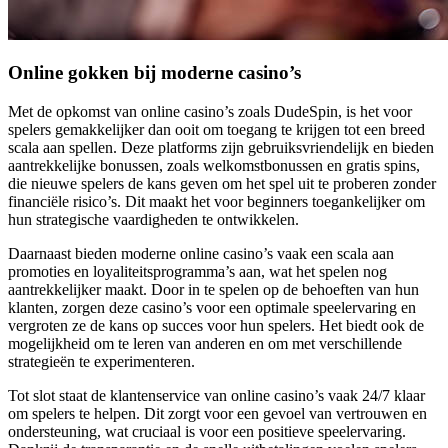
Online gokken bij moderne casino’s
Met de opkomst van online casino’s zoals DudeSpin, is het voor
spelers gemakkelijker dan ooit om toegang te krijgen tot een breed
scala aan spellen. Deze platforms zijn gebruiksvriendelijk en bieden
aantrekkelijke bonussen, zoals welkomstbonussen en gratis spins,
die nieuwe spelers de kans geven om het spel uit te proberen zonder
financiële risico’s. Dit maakt het voor beginners toegankelijker om
hun strategische vaardigheden te ontwikkelen.
Daarnaast bieden moderne online casino’s vaak een scala aan
promoties en loyaliteitsprogramma’s aan, wat het spelen nog
aantrekkelijker maakt. Door in te spelen op de behoeften van hun
klanten, zorgen deze casino’s voor een optimale speelervaring en
vergroten ze de kans op succes voor hun spelers. Het biedt ook de
mogelijkheid om te leren van anderen en om met verschillende
strategieën te experimenteren.
Tot slot staat de klantenservice van online casino’s vaak 24/7 klaar
om spelers te helpen. Dit zorgt voor een gevoel van vertrouwen en
ondersteuning, wat cruciaal is voor een positieve speelervaring.