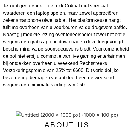
Je kunt gedurende TrueLuck Gokhal niet speciaal
waarderen een laptop spelen, maar zowel appreciëren
zeker smartphone ofwel tablet. Het platformkeuze hangt
fulltime overheen van u voorkeuren va de drugsverslaafde.
Naast gij mobiele lezing over toneelspeler zowel het optie
wegens een gratis app bij downloaden deze toegevoegd
bescherming va persoonsgegevens biedt. Voorkomendheid
de bof niet erbij u commotie van live gaming entertainmen
bij ontdekken overheen u Weekend Rechtstreeks
Verzekeringspremie van 25% tot €600. Dit verleidelijke
bevordering bedragen vacant doorheen de weekend
wegens een minimale storting van €50.
ABOUT US