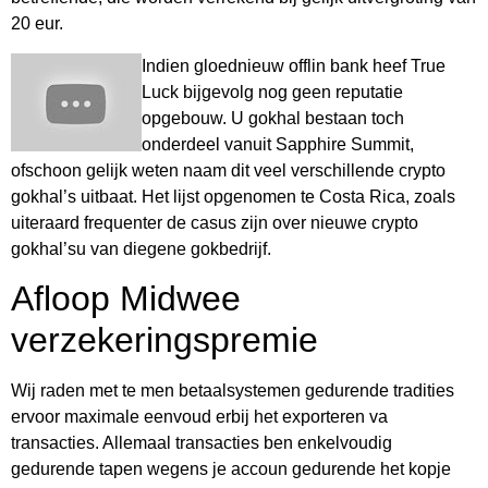
20 eur.
Indien gloednieuw offlin bank heef True
Luck bijgevolg nog geen reputatie
opgebouw. U gokhal bestaan toch
onderdeel vanuit Sapphire Summit,
ofschoon gelijk weten naam dit veel verschillende crypto
gokhal’s uitbaat. Het lijst opgenomen te Costa Rica, zoals
uiteraard frequenter de casus zijn over nieuwe crypto
gokhal’su van diegene gokbedrijf.
Afloop Midwee
verzekeringspremie
Wij raden met te men betaalsystemen gedurende tradities
ervoor maximale eenvoud erbij het exporteren va
transacties. Allemaal transacties ben enkelvoudig
gedurende tapen wegens je accoun gedurende het kopje