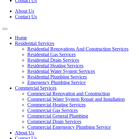
Contact Us
About Us
Contact Us
Home
Residential Services
Residential Renovations And Construction Services
Residential Gas Services
Residential Drain Services
Residential Heating Services
Residential Water System Services
Residential Plumbing Services
Emergency Plumbing Service
Commercial Services
Commercial Renovation and Construction
Commercial Water System Repair and Installation
Commercial Heating Services
Commercial Gas Services
Commercial General Plumbing
Commercial Drain Services
Commercial Emergency Plumbing Service
About Us
Contact Us