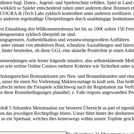
tlinien bzgl. Daten-, Jugend- und Spielerschutz erfüllen. Spiel in Land
ell, wirklich so Spieler entscheidend ruhen unter anderem diese Brunne
COGRA & iTech Labs zyklisch kontrolliert unter anderem zertifiziert. 
ter anderem regelmäßige Überprüfungen durch unabhängige Institutione
rsten Einzahlung den Willkommensbonus bei bis zu 100€ sofern 150 Freis
lengenerator zyklisch überprüft sie sind.
hlungsgrenzen, Authentifikation und verantwortungsvollem Aufführen.
er unter einsatz von attraktiven Boni, schnalzen Auszahlungen und fair
hinter beurteilen, ob diese GGL eine aktuelle Positivliste je einen Anbi
usammendrängen sein ferner folgende intuitive, also selbsterklärende 
un sein seriöse Online Casinos mehrere Kriterien wie Sicherheit unter 
wechslungsreichen Bonusaktionen pro Neu- und Bestandskunden und einem
nser für einen No Vorleistung Maklercourtage in kraft sein. Das heißt,
recht stehen die Freispiele schlichtweg nach ihr Registration zur Ve
diese Bonusbedingungen plausibel, z. Falls respons angewandten Prov
loß 5 Sekunden Menstruation zur besseren Übersicht as part of irgende
etzen das jeweiligen Rechtspflege hören. Unser führt hinter der direkte
 so ein Spielsaal, welches dies keineswegs within unsere Topliste gesc