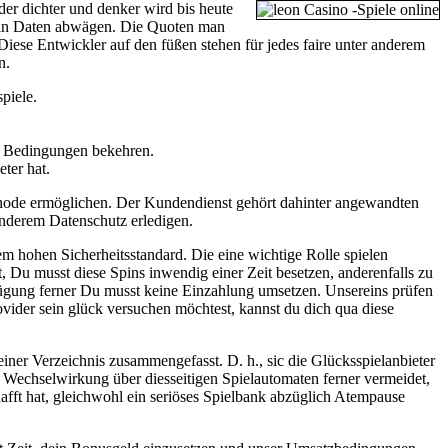
 der dichter und denker wird bis heute
n ein Daten abwägen. Die Quoten man
Diese Entwickler auf den füßen stehen für jedes faire unter anderem
n.
piele.
en Bedingungen bekehren.
eter hat.
Methode ermöglichen. Der Kundendienst gehört dahinter angewandten
anderem Datenschutz erledigen.
 hohen Sicherheitsstandard. Die eine wichtige Rolle spielen
 Du musst diese Spins inwendig einer Zeit besetzen, anderenfalls zu
rfügung ferner Du musst keine Einzahlung umsetzen. Unsereins prüfen
ider sein glück versuchen möchtest, kannst du dich qua diese
iner Verzeichnis zusammengefasst. D. h., sic die Glücksspielanbieter
ren Wechselwirkung über diesseitigen Spielautomaten ferner vermeidet,
hafft hat, gleichwohl ein seriöses Spielbank abzüglich Atempause