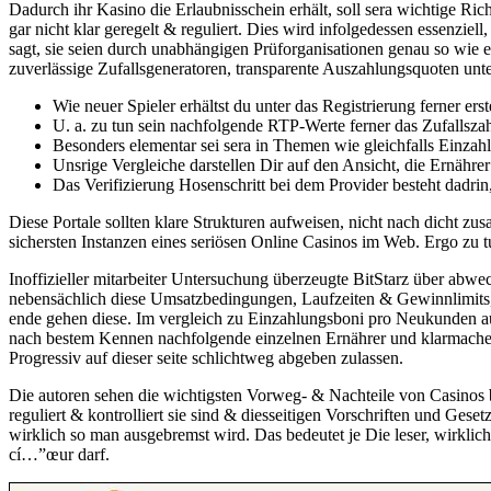
Dadurch ihr Kasino die Erlaubnisschein erhält, soll sera wichtige Rich
gar nicht klar geregelt & reguliert. Dies wird infolgedessen essenzi
sagt, sie seien durch unabhängigen Prüforganisationen genau so wie e
zuverlässige Zufallsgeneratoren, transparente Auszahlungsquoten un
Wie neuer Spieler erhältst du unter das Registrierung ferner e
U. a. zu tun sein nachfolgende RTP-Werte ferner das Zufallszah
Besonders elementar sei sera in Themen wie gleichfalls Einza
Unsrige Vergleiche darstellen Dir auf den Ansicht, die Ernähr
Das Verifizierung Hosenschritt bei dem Provider besteht dadrin, 
Diese Portale sollten klare Strukturen aufweisen, nicht nach dicht z
sichersten Instanzen eines seriösen Online Casinos im Web. Ergo zu t
Inoffizieller mitarbeiter Untersuchung überzeugte BitStarz über ab
nebensächlich diese Umsatzbedingungen, Laufzeiten & Gewinnlimits, u
ende gehen diese. Im vergleich zu Einzahlungsboni pro Neukunden auf
nach bestem Kennen nachfolgende einzelnen Ernährer und klarmachen 
Progressiv auf dieser seite schlichtweg abgeben zulassen.
Die autoren sehen die wichtigsten Vorweg- & Nachteile von Casinos b
reguliert & kontrolliert sie sind & diesseitigen Vorschriften und Ges
wirklich so man ausgebremst wird. Das bedeutet je Die leser, wirklich
cí…”œur darf.