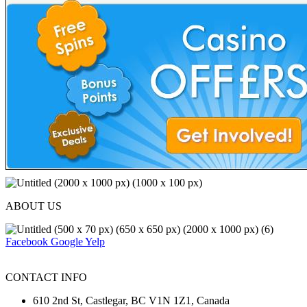
ABOUT US
Facebook
Google
Yelp
CONTACT INFO
610 2nd St, Castlegar, BC V1N 1Z1, Canada