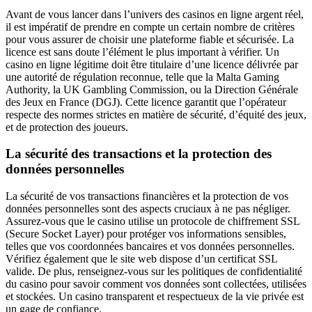
Avant de vous lancer dans l’univers des casinos en ligne argent réel,
il est impératif de prendre en compte un certain nombre de critères
pour vous assurer de choisir une plateforme fiable et sécurisée. La
licence est sans doute l’élément le plus important à vérifier. Un
casino en ligne légitime doit être titulaire d’une licence délivrée par
une autorité de régulation reconnue, telle que la Malta Gaming
Authority, la UK Gambling Commission, ou la Direction Générale
des Jeux en France (DGJ). Cette licence garantit que l’opérateur
respecte des normes strictes en matière de sécurité, d’équité des jeux,
et de protection des joueurs.
La sécurité des transactions et la protection des
données personnelles
La sécurité de vos transactions financières et la protection de vos
données personnelles sont des aspects cruciaux à ne pas négliger.
Assurez-vous que le casino utilise un protocole de chiffrement SSL
(Secure Socket Layer) pour protéger vos informations sensibles,
telles que vos coordonnées bancaires et vos données personnelles.
Vérifiez également que le site web dispose d’un certificat SSL
valide. De plus, renseignez-vous sur les politiques de confidentialité
du casino pour savoir comment vos données sont collectées, utilisées
et stockées. Un casino transparent et respectueux de la vie privée est
un gage de confiance.