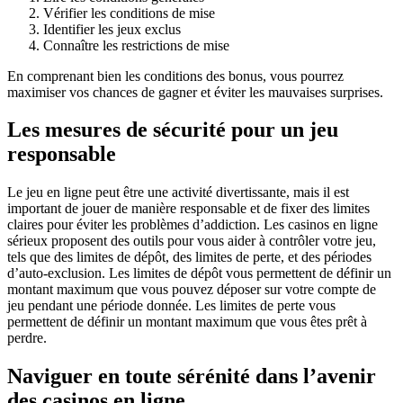
Vérifier les conditions de mise
Identifier les jeux exclus
Connaître les restrictions de mise
En comprenant bien les conditions des bonus, vous pourrez
maximiser vos chances de gagner et éviter les mauvaises surprises.
Les mesures de sécurité pour un jeu
responsable
Le jeu en ligne peut être une activité divertissante, mais il est
important de jouer de manière responsable et de fixer des limites
claires pour éviter les problèmes d’addiction. Les casinos en ligne
sérieux proposent des outils pour vous aider à contrôler votre jeu,
tels que des limites de dépôt, des limites de perte, et des périodes
d’auto-exclusion. Les limites de dépôt vous permettent de définir un
montant maximum que vous pouvez déposer sur votre compte de
jeu pendant une période donnée. Les limites de perte vous
permettent de définir un montant maximum que vous êtes prêt à
perdre.
Naviguer en toute sérénité dans l’avenir
des casinos en ligne