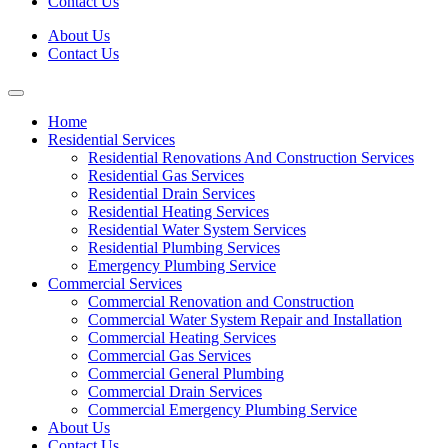
Contact Us
About Us
Contact Us
Home
Residential Services
Residential Renovations And Construction Services
Residential Gas Services
Residential Drain Services
Residential Heating Services
Residential Water System Services
Residential Plumbing Services
Emergency Plumbing Service
Commercial Services
Commercial Renovation and Construction
Commercial Water System Repair and Installation
Commercial Heating Services
Commercial Gas Services
Commercial General Plumbing
Commercial Drain Services
Commercial Emergency Plumbing Service
About Us
Contact Us