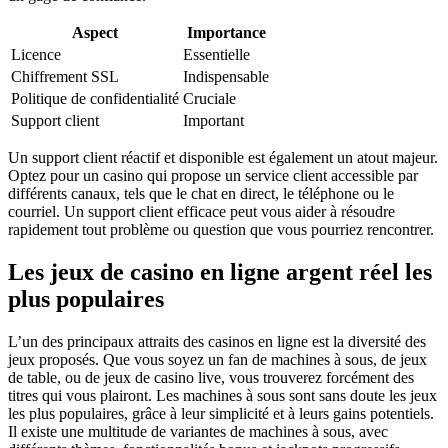
Aspect
Importance
Licence
Essentielle
Chiffrement SSL
Indispensable
Politique de confidentialité
Cruciale
Support client
Important
Un support client réactif et disponible est également un atout majeur.
Optez pour un casino qui propose un service client accessible par
différents canaux, tels que le chat en direct, le téléphone ou le
courriel. Un support client efficace peut vous aider à résoudre
rapidement tout problème ou question que vous pourriez rencontrer.
Les jeux de casino en ligne argent réel les
plus populaires
L’un des principaux attraits des casinos en ligne est la diversité des
jeux proposés. Que vous soyez un fan de machines à sous, de jeux
de table, ou de jeux de casino live, vous trouverez forcément des
titres qui vous plairont. Les machines à sous sont sans doute les jeux
les plus populaires, grâce à leur simplicité et à leurs gains potentiels.
Il existe une multitude de variantes de machines à sous, avec