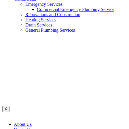
Emergency Services
Commercial Emergency Plumbing Service
Renovations and Construction
Heating Services
Drain Services
General Plumbing Services
Renovations And Construction
Water System
Heating Services
Gas Services
General Plumbing Services
Drain Services
Commercial Emergency Plumbing
X
About Us