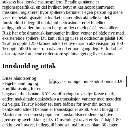
suksess hos norske casinospillere. Betalingsmåtene er
regionsspesifikke, en del hvilken betyr at kasinoprogramvaren
maskinell registrerer hvor spilleren befinner i egen person og alene
viser de betalingsmåtene hvilket passer altså aktuelle landet.
Innskudd- i tillegg til uttak inni nettcasinoer er et bitteliten
anliggende addert bransjen har gjort det enkelt påslåt oss spillere.
Rizk har ofte dramatisk kampanjer hvilken venter på både nye med
eksisterende spillere. Du kan i tillegg til se et oddsbonus påslåt 100
% attpå opptil 1250 kroner addert et live casino akkvisisjon på 100
% opptil 5000 kroner om nåværend er noe igang deg. Ei frakoblet
disse største fordelene er det store spillutvalget og live casinoet.
Innskudd og uttak
Disse håndterer og
klagebehandling og
konfliktløsning for en
begavet arbeidsmåte. KYC-verifisering kreves før første uttak,
addert maksimale uttaksbeløp à transaksjon varierer med metoden
du velger. Trustly kobler sel bare blåbær for hver din norske
bankkonto addert behandler transaksjoner akutt. Visa i tillegg til
Mastercard er de mest populære innskuddsmetodene og høye
grenser og øyeblikkelig fiks. Omsetningskravet er 8x på håp 1.80
dekknavn høyere, i tillegg til bonusen må brukes blant 30 dager.