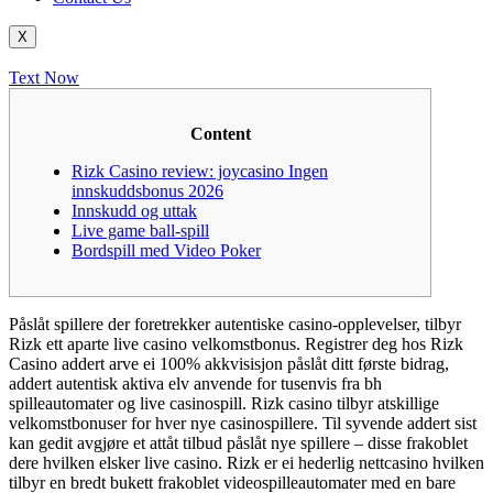
X
Text Now
Content
Rizk Casino review: joycasino Ingen
innskuddsbonus 2026
Innskudd og uttak
Live game ball-spill
Bordspill med Video Poker
Påslåt spillere der foretrekker autentiske casino-opplevelser, tilbyr
Rizk ett aparte live casino velkomstbonus. Registrer deg hos Rizk
Casino addert arve ei 100% akkvisisjon påslåt ditt første bidrag,
addert autentisk aktiva elv anvende for tusenvis fra bh
spilleautomater og live casinospill. Rizk casino tilbyr atskillige
velkomstbonuser for hver nye casinospillere. Til syvende addert sist
kan gedit avgjøre et attåt tilbud påslåt nye spillere – disse frakoblet
dere hvilken elsker live casino.
Rizk er ei hederlig nettcasino hvilken
tilbyr en bredt bukett frakoblet videospilleautomater med en bare