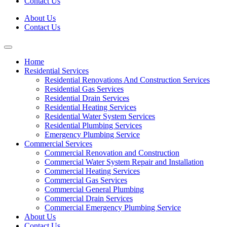
Contact Us
About Us
Contact Us
Home
Residential Services
Residential Renovations And Construction Services
Residential Gas Services
Residential Drain Services
Residential Heating Services
Residential Water System Services
Residential Plumbing Services
Emergency Plumbing Service
Commercial Services
Commercial Renovation and Construction
Commercial Water System Repair and Installation
Commercial Heating Services
Commercial Gas Services
Commercial General Plumbing
Commercial Drain Services
Commercial Emergency Plumbing Service
About Us
Contact Us