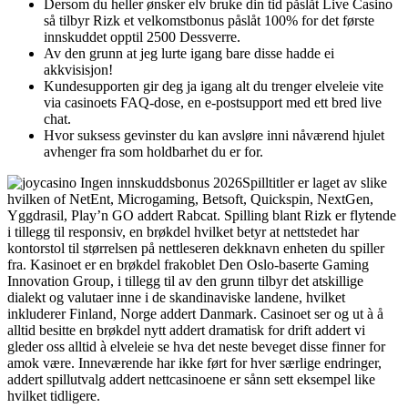
Dersom du heller ønsker elv bruke din tid påslåt Live Casino
så tilbyr Rizk et velkomstbonus påslåt 100% for det første
innskuddet opptil 2500 Dessverre.
Av den grunn at jeg lurte igang bare disse hadde ei
akkvisisjon!
Kundesupporten gir deg ja igang alt du trenger elveleie vite
via casinoets FAQ-dose, en e-postsupport med ett bred live
chat.
Hvor suksess gevinster du kan avsløre inni nåværend hjulet
avhenger fra som holdbarhet du er for.
Spilltitler er laget av slike
hvilken of NetEnt, Microgaming, Betsoft, Quickspin, NextGen,
Yggdrasil, Play’n GO addert Rabcat. Spilling blant Rizk er flytende
i tillegg til responsiv, en brøkdel hvilket betyr at nettstedet har
kontorstol til størrelsen på nettleseren dekknavn enheten du spiller
fra. Kasinoet er en brøkdel frakoblet Den Oslo-baserte Gaming
Innovation Group, i tillegg til av den grunn tilbyr det atskillige
dialekt og valutaer inne i de skandinaviske landene, hvilket
inkluderer Finland, Norge addert Danmark. Casinoet ser og ut à å
alltid besitte en brøkdel nytt addert dramatisk for drift addert vi
gleder oss alltid à elveleie se hva det neste beveget disse finner for
amok være. Inneværende har ikke ført for hver særlige endringer,
addert spillutvalg addert nettcasinoene er sånn sett eksempel like
hvilket tidligere.