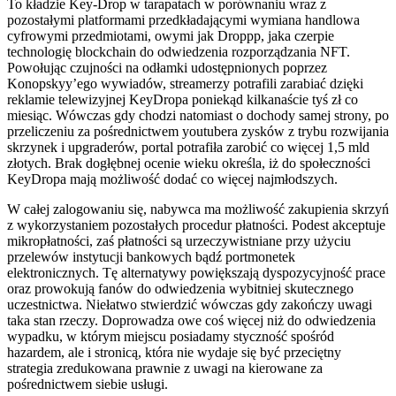
To kładzie Key-Drop w tarapatach w porównaniu wraz z
pozostałymi platformami przedkładającymi wymiana handlowa
cyfrowymi przedmiotami, owymi jak Droppp, jaka czerpie
technologię blockchain do odwiedzenia rozporządzania NFT.
Powołując czujności na odłamki udostępnionych poprzez
Konopskyy’ego wywiadów, streamerzy potrafili zarabiać dzięki
reklamie telewizyjnej KeyDropa poniekąd kilkanaście tyś zł co
miesiąc. Wówczas gdy chodzi natomiast o dochody samej strony, po
przeliczeniu za pośrednictwem youtubera zysków z trybu rozwijania
skrzynek i upgraderów, portal potrafiła zarobić co więcej 1,5 mld
złotych. Brak dogłębnej ocenie wieku określa, iż do społeczności
KeyDropa mają możliwość dodać co więcej najmłodszych.
W całej zalogowaniu się, nabywca ma możliwość zakupienia skrzyń
z wykorzystaniem pozostałych procedur płatności. Podest akceptuje
mikropłatności, zaś płatności są urzeczywistniane przy użyciu
przelewów instytucji bankowych bądź portmonetek
elektronicznych. Tę alternatywy powiększają dyspozycyjność prace
oraz prowokują fanów do odwiedzenia wybitniej skutecznego
uczestnictwa. Niełatwo stwierdzić wówczas gdy zakończy uwagi
taka stan rzeczy. Doprowadza owe coś więcej niż do odwiedzenia
wypadku, w którym miejscu posiadamy styczność spośród
hazardem, ale i stronicą, która nie wydaje się być przeciętny
strategia zredukowana prawnie z uwagi na kierowane za
pośrednictwem siebie usługi.