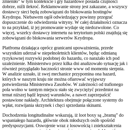
zmieniło” w tym kontekście i gry hazardowe posiada czujności
dobrze, niźli ilekroć. Reklamowanie strony jest zakazane, a wszyscy
dostawcy sieci będą zobowiązani do blokowania hostingów
Keydropa. Niebawem ogół odwiedzający powinny przegrać
dopuszczenie do odwiedzenia witryny. W całej działalności oznacza
to na przykład, iż jej promowanie wydaje się niedozwolone. Co
więcej, wszelcy dostawcy internetu na terytorium polski znajdują się
zobowiązani do blokowania serwerów Keydropa.
Platfroma działająca oprócz granicami upoważnienia, przede
wszystkim uderzał w niepełnoletnich klientów, będąc odmianą
ryzykownej rozrywki podobnej do hazardu, co narażało ich pod
uzależnienie​​. Ministerstwo przez kilka dni analizowało sytuację jak i
również przyglądało baczności stronie www od momentu sierpnia.
W analizie uznało, iż swej mechanice przypomina ona hazard,
których w naszym kraju nie można ofiarować wyjąwszy
potwierdzenia Ministerstwa Zasobów. W zależności od trafionego
pola wolno w tamtym miejscu stało się zwyciężyć przedmiot na
temat niższej bądź lepszej warunków, a nawet zaprzepaścić
postawione nakłady. Architektura obejmuje połączone systemy do
wpłat, rozwijania skrzynek i chęci sprzedania skinami.
Dochodzenia longitudinalne wskazują, iż loot boxy są „bramą” do
wspaniałego hazardu, głównie obok młodszych osób spośród
predyspozycjami. Oswojenie wraz z losowością i zniekształcenia