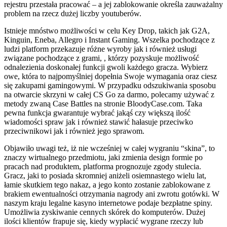
rejestru przestała pracować – a jej zablokowanie określa zauważalny
problem na rzecz dużej liczby youtuberów.
Istnieje mnóstwo możliwości w celu Key Drop, takich jak G2A,
Kinguin, Eneba, Allegro i Instant Gaming. Wszelka pochodzące z
ludzi platform przekazuje różne wyroby jak i również usługi
związane pochodzące z grami, , którzy pozyskuje możliwość
odnalezienia doskonałej funkcji gwoli każdego gracza. Wybierz
owe, która to najpomyślniej dopełnia Swoje wymagania oraz ciesz
się zakupami gamingowymi. W przypadku odszukiwania sposobu
na otwarcie skrzyni w całej CS Go za darmo, polecamy używać z
metody zwaną Case Battles na stronie BloodyCase.com. Taka
pewna funkcja gwarantuje wybrać jakąś czy większą ilość
wiadomości spraw jak i również stawić hałasuje przeciwko
przeciwnikowi jak i również jego sprawom.
Objawiło uwagi też, iż nie wcześniej w całej wygraniu “skina”, to
znaczy wirtualnego przedmiotu, jaki zmienia design formie po
pracach nad produktem, platforma prognozuje zgody stulecia.
Gracz, jaki to posiada skromniej aniżeli osiemnastego wielu lat,
łamie skutkiem tego nakaz, a jego konto zostanie zablokowane z
brakiem ewentualności otrzymania nagrody ani zwrotu gotówki. W
naszym kraju legalne kasyno internetowe podaje bezpłatne spiny.
Umożliwia zyskiwanie cennych skórek do komputerów. Dużej
ilości klientów frapuje się, kiedy wypłacić wygrane rzeczy lub