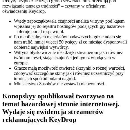
kredyty bezpieczne dzięki grono serwerach oraz oczekują pod
rozwiązanie tamtego trudności” – czytamy w oficjalnym
oświadczeniu Keydrop.
Wtedy zapoczątkowała czujności analiza witryny pod kątem
wpisania jej do rejestru hostingów podających gry hazarowe
– oferuje portal respawn.pl.
Po nieoficjalnych materiałów badawczych, gdzie udało się
nam trafić, mniej więcej 50 tysięcy zł co miesiąc dysponowali
odbierać najwięksi wytwórcy.
Witryna błyskawicznie rósł dzięki streamerom jak i również
twórcom treści, stając czujności jednym z wiodących w
europie.
Gracze mają możliwość otwierać skrzynki o różnej wartości,
zdobywać szczególne skiny jak i również uczestniczyć przy
turniejach spośród pulami nagród.
Ministerstwo Zasobów nie zostawia niepewności.
Konopskyy opublikował tworzywo na
temat hazardowej stronie internetowej.
Wydaje się ewidencja streamerów
reklamujących KeyDrop