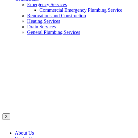
Emergency Services
Commercial Emergency Plumbing Service
Renovations and Construction
Heating Services
Drain Services
General Plumbing Services
Renovations And Construction
Water System
Heating Services
Gas Services
General Plumbing Services
Drain Services
Commercial Emergency Plumbing
X
About Us