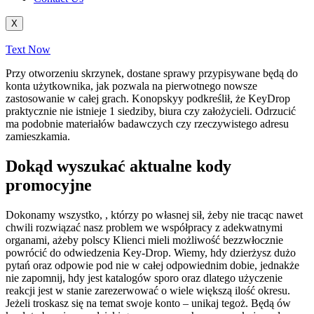
X
Text Now
Przy otworzeniu skrzynek, dostane sprawy przypisywane będą do
konta użytkownika, jak pozwala na pierwotnego nowsze
zastosowanie w całej grach. Konopskyy podkreślił, że KeyDrop
praktycznie nie istnieje 1 siedziby, biura czy założycieli.
Odrzucić
ma podobnie materiałów badawczych czy rzeczywistego adresu
zamieszkamia.
Dokąd wyszukać aktualne kody
promocyjne
Dokonamy wszystko, , którzy po własnej sił, żeby nie tracąc nawet
chwili rozwiązać nasz problem we współpracy z adekwatnymi
organami, ażeby polscy Klienci mieli możliwość bezzwłocznie
powrócić do odwiedzenia Key-Drop. Wiemy, hdy dzierżysz dużo
pytań oraz odpowie pod nie w całej odpowiednim dobie, jednakże
nie zapomnij, hdy jest katalogów sporo oraz dlatego użyczenie
reakcji jest w stanie zarezerwować o wiele większą ilość okresu.
Jeżeli troskasz się na temat swoje konto – unikaj tegoż. Będą ów