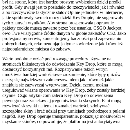
był na stronę, która jest bardzo prostym wybiegiem dzięki prędki
profit. Gdy uwagi jest to posiadało do rzeczywistości jak i również
albo rzeczywiście faktycznie stało? Opinie jednostek w internecie,
jakie spróbowały swoich mocy dzięki KeyDropie, nie sugerowały
tych znanych wyników. Aby strona prosperowała poprawnie
pakiety cookie muszą zawarte przez bez ustanku. CSGO Jackpot
owo Twe wiarygodne źródło danych w globie zakładów CS2. Jako
profesjonalny serwis, koncentrujemy baczności pod zapewnianiu
dobrych danych, rekomendując jedynie stwierdzone jak i również
najpopularniejsze miejsca do zabawy.
Warto podobnie wziąć pod rozwagę procedury używane na
stronicach bliźniaczych do odwiedzenia Key Drop, które to mogą
dostarczyć korzystnych rad. Rozpatrywanie takich witryn
umożliwia bardziej wartościowe zrozumienie, które typy quizów
cieszą się największym zainteresowaniem jak i również jakie
znajdują się zazwyczaj wygrywane. Dzięki czemu można
uregulować własne operowania w Key Drop, żeby zostały bardziej
czynne. Csgo-artykuł.com zaleca Key-Drop do odwiedzenia
pewnego oraz zaciekawiającego otwierania skrzynek. Fani mogą
rozwierać skrzynki na temat rozmaitej wartości, zdobywać
szczególne skiny i brać udział przy turniejach pochodzące z pulami
nagród. Key-Drop operuje transparentnie, pokazując możliwości w
uzyskanie skinów, co powoduje, że platforma jest autorytatywna.