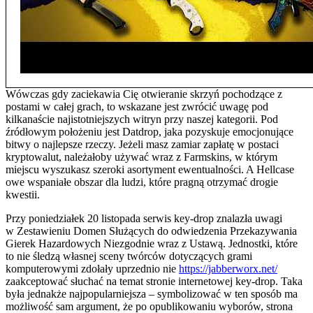
Wówczas gdy zaciekawia Cię otwieranie skrzyń pochodzące z
postami w całej grach, to wskazane jest zwrócić uwagę pod
kilkanaście najistotniejszych witryn przy naszej kategorii. Pod
źródłowym położeniu jest Datdrop, jaka pozyskuje emocjonujące
bitwy o najlepsze rzeczy. Jeżeli masz zamiar zapłatę w postaci
kryptowalut, należałoby używać wraz z Farmskins, w którym
miejscu wyszukasz szeroki asortyment ewentualności. A Hellcase
owe wspaniałe obszar dla ludzi, które pragną otrzymać drogie
kwestii.
Przy poniedziałek 20 listopada serwis key-drop znalazła uwagi
w Zestawieniu Domen Służących do odwiedzenia Przekazywania
Gierek Hazardowych Niezgodnie wraz z Ustawą. Jednostki, które
to nie śledzą własnej sceny twórców dotyczących grami
komputerowymi zdołały uprzednio nie
https://jabberworx.net/
zaakceptować słuchać na temat stronie internetowej key-drop. Taka
była jednakże najpopularniejsza – symbolizować w ten sposób ma
możliwość sam argument, że po opublikowaniu wyborów, strona