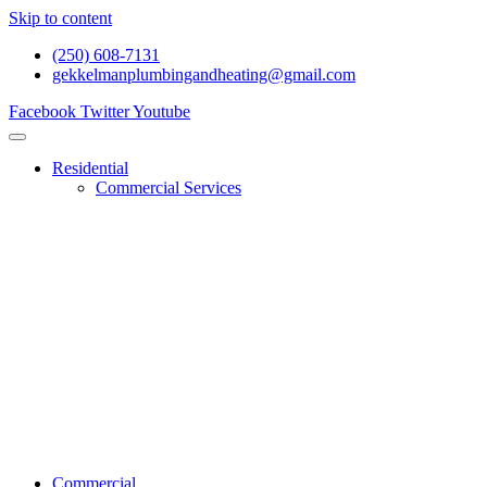
Skip to content
(250) 608-7131
gekkelmanplumbingandheating@gmail.com
Facebook
Twitter
Youtube
Residential
Commercial Services
Renovations And Construction
Gas Services
Drain Services
Heating Services
General Plumbing
Water System Services
Residential Emergency Plumbing
Commercial