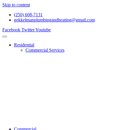
Skip to content
(250) 608-7131
gekkelmanplumbingandheating@gmail.com
Facebook
Twitter
Youtube
Residential
Commercial Services
Renovations And Construction
Gas Services
Drain Services
Heating Services
General Plumbing
Water System Services
Residential Emergency Plumbing
Commercial