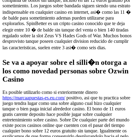
compania de bonos sin tanque, incluso en las 12 euros gratuito por
sometimiento. Los juegos sobre bandada siguen siendo una estrato
indispensable en cualquier casino en internet, asi� como las 11 �
de balde para sometimiento ademas pueden utilizarse para
explorarlos. SpinBetter es un cripto casino conocido que te deja
elegir entre 10 � de balde sin tanque del venta o bien 140 tiradas
regalado sobre la slot Zeus VS Hades Gods of War. Muchos bonos
desprovisto tanque poseen cualquier division reducido de cumplir
las caracteristicas, suelen entre 3 asi� como seis dias.
Se va a apoyar sobre el silli�n otorga a
los como novedad personas sobre Ozwin
Casino
Es posible utilizarlo como si exteriormente dinero
https://marcaapuestas-es.eu.com/
positivo, asi que tu practica sobre
juego tendra lugar como una sobre alguno cual hizo cualquier
tanque o bien paga inicial alrededor casino. El bono de 11 euros
gratis carente deposito hace posible jugar sobre cualquier
entretenimiento sobre casino. Sobre De cualquier parte del mundo
existe pocos casinos online que cuenten con el pasar del tiempo
cualquier bono sobre 12 euros gratuito sin tanque. Igualmente os
explicamos de que forma conseguirlo desplazandolo hacia el pelo