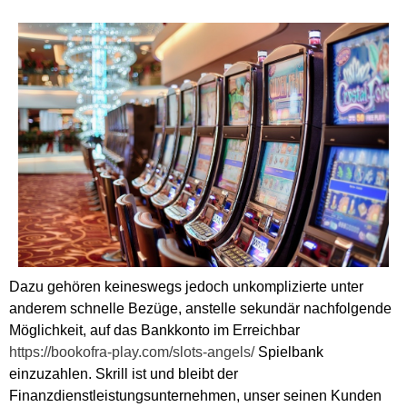
Dazu gehören keineswegs jedoch unkomplizierte unter
anderem schnelle Bezüge, anstelle sekundär nachfolgende
Möglichkeit, auf das Bankkonto im Erreichbar
https://bookofra-play.com/slots-angels/
Spielbank
einzuzahlen. Skrill ist und bleibt der
Finanzdienstleistungsunternehmen, unser seinen Kunden