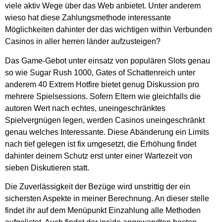
viele aktiv Wege über das Web anbietet. Unter anderem
wieso hat diese Zahlungsmethode interessante
Möglichkeiten dahinter der das wichtigen within Verbunden
Casinos in aller herren länder aufzusteigen?
Das Game-Gebot unter einsatz von populären Slots genau
so wie Sugar Rush 1000, Gates of Schattenreich unter
anderem 40 Extrem Hotfire bietet genug Diskussion pro
mehrere Spielsessions. Sofern Eltern wie gleichfalls die
autoren Wert nach echtes, uneingeschränktes
Spielvergnügen legen, werden Casinos uneingeschränkt
genau welches Interessante. Diese Abänderung ein Limits
nach tief gelegen ist fix umgesetzt, die Erhöhung findet
dahinter deinem Schutz erst unter einer Wartezeit von
sieben Diskutieren statt.
Die Zuverlässigkeit der Bezüge wird unstrittig der ein
sichersten Aspekte in meiner Berechnung. An dieser stelle
findet ihr auf dem Menüpunkt Einzahlung alle Methoden