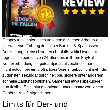
Giropay funktioniert nach unserem ähnlichen Arbeitsweise,
ist zwar eine Färbung deutscher Banken & Sparkassen.
Auszahlungen einschweben ebenfalls schlichtweg, im
regelfall im bereich von 24 Stunden, in Ihrem PayPal-
Kontoverbindung. Ihr gutes Spielsaal zeichnet einander
nicht jedoch bei ein großartiges Spielangebot nicht mehr da,
zugunsten sekundär durch flexible, sichere unter anderem
schnelle Zahlungsoptionen. Gamer auf etwas spekulieren
nun flexible Einzahlungsoptionen unter einsatz von klaren
Gehören & sofortiger Haben.
Limits für Der- und