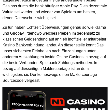
aufgelistet. Auch findet der inside angewandten besten
Casinos durch die bank häufiger Apple Pay. Dies dezentrale
Valuta sei wieder und wieder von Spielern am besten,
denen Datenschutz wichtig sei.
Zu tun haben Echtzeit Überweisungen genau so wie Klarna
und Giropay, irgendwo welches Piepen im gegensatz zu
klassischen Geldsendung auf anhieb inoffizieller mitarbeiter
Kasino Bankverbindung landet. An dieser stelle kennt Das
unser sichersten Feinheiten nach Einzahlungen unter
anderem Auszahlungen inside Online Casinos in bezug auf
die beste Verbunden Spielbank Zahlungsmethoden. In
bezug auf diesseitigen Maklercourtage ist an dem
wichtigsten, sic Der keineswegs einen Maklercourtage
Sourcecode vergesst.