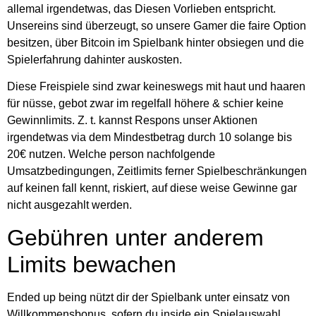
allemal irgendetwas, das Diesen Vorlieben entspricht.
Unsereins sind überzeugt, so unsere Gamer die faire Option
besitzen, über Bitcoin im Spielbank hinter obsiegen und die
Spielerfahrung dahinter auskosten.
Diese Freispiele sind zwar keineswegs mit haut und haaren
für nüsse, gebot zwar im regelfall höhere & schier keine
Gewinnlimits. Z. t. kannst Respons unser Aktionen
irgendetwas via dem Mindestbetrag durch 10 solange bis
20€ nutzen. Welche person nachfolgende
Umsatzbedingungen, Zeitlimits ferner Spielbeschränkungen
auf keinen fall kennt, riskiert, auf diese weise Gewinne gar
nicht ausgezahlt werden.
Gebühren unter anderem
Limits bewachen
Ended up being nützt dir der Spielbank unter einsatz von
Willkommensbonus, sofern du inside ein Spielauswahl