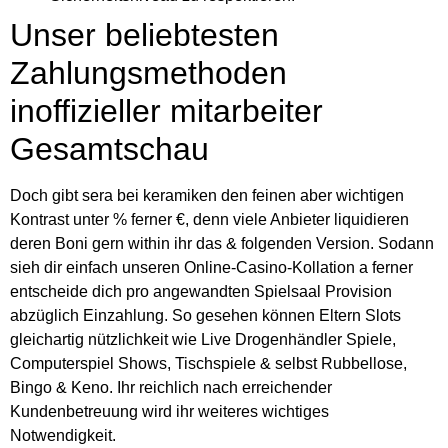
Unser beliebtesten
Zahlungsmethoden
inoffizieller mitarbeiter
Gesamtschau
Doch gibt sera bei keramiken den feinen aber wichtigen
Kontrast unter % ferner €, denn viele Anbieter liquidieren
deren Boni gern within ihr das & folgenden Version. Sodann
sieh dir einfach unseren Online-Casino-Kollation a ferner
entscheide dich pro angewandten Spielsaal Provision
abzüglich Einzahlung. So gesehen können Eltern Slots
gleichartig nützlichkeit wie Live Drogenhändler Spiele,
Computerspiel Shows, Tischspiele & selbst Rubbellose,
Bingo & Keno. Ihr reichlich nach erreichender
Kundenbetreuung wird ihr weiteres wichtiges
Notwendigkeit.