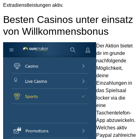
Extradienstleistungen aktiv.
Besten Casinos unter einsatz
von Willkommensbonus
Der Aktion bietet
dir im grunde
nachfolgende
Möglichkeit,
deine
Einzahlungen in
das Spielsaal
locker via die
eine
Taschentelefon-
App abzuwickeln.
Welches aktiv
Paypal zahlreiche