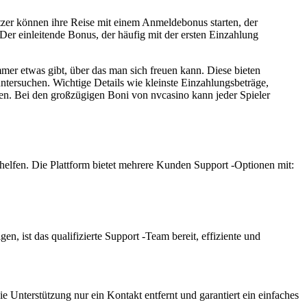
tzer können ihre Reise mit einem Anmeldebonus starten, der
er einleitende Bonus, der häufig mit der ersten Einzahlung
er etwas gibt, über das man sich freuen kann. Diese bieten
ntersuchen. Wichtige Details wie kleinste Einzahlungsbeträge,
n. Bei den großzügigen Boni von nvcasino kann jeder Spieler
 helfen. Die Plattform bietet mehrere Kunden Support -Optionen mit:
, ist das qualifizierte Support -Team bereit, effiziente und
ie Unterstützung nur ein Kontakt entfernt und garantiert ein einfaches