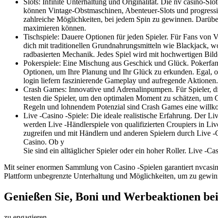
Slots: Infinite Unterhaltung und Originalität. Die nv casino-S
können Vintage-Obstmaschinen, Abenteuer-Slots und progressi
zahlreiche Möglichkeiten, bei jedem Spin zu gewinnen. Darüber
maximieren können.
Tischspiele: Dauere Optionen für jeden Spieler. Für Fans von Vi
dich mit traditionellen Grundnahrungsmitteln wie Blackjack, w
radbasierten Mechanik. Jedes Spiel wird mit hochwertigen Bild
Pokerspiele: Eine Mischung aus Geschick und Glück. Pokerfans w
Optionen, um Ihre Planung und Ihr Glück zu erkunden. Egal, ob 
login liefern faszinierende Gameplay und aufregende Aktionen.
Crash Games: Innovative und Adrenalinpumpen. Für Spieler, di
testen die Spieler, um den optimalen Moment zu schätzen, um 
Regeln und lohnendem Potenzial sind Crash Games eine willk
Live -Casino -Spiele: Die ideale realistische Erfahrung. Der L
werden Live -Händlerspiele von qualifizierten Croupiers in Li
zugreifen und mit Händlern und anderen Spielern durch Live 
Casino. Ob y
Sie sind ein alltäglicher Spieler oder ein hoher Roller. Live -Ca
Mit seiner enormen Sammlung von Casino -Spielen garantiert nvcasino,
Plattform unbegrenzte Unterhaltung und Möglichkeiten, um zu gewin
Genießen Sie, Boni und Werbeaktionen bei
zu engagieren