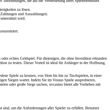
-Belohnungen, die auf die Verbesserung Ihres Spielerlebnisses
erigkeiten zu lösen.
ür Zahlungen und Auszahlungen.
unterstützt wird.
onzentriert.
 oder echtes Geldspiel. Für diejenigen, die ohne Investition erkunden
on zu testen. Dieser Vorteil ist ideal für Anfänger in der Hoffnung,
ene Spiele zu kennen, von Slots bis hin zu Tischspielen, in einer
igen Siegen wartet. Indem Sie im Voraus Spiele ausprobieren,
elen oder große Siege suchen, nvcasino bietet alle Vorlieben mit
 sind, um die Anforderungen aller Spieler zu erfüllen. Benutzer