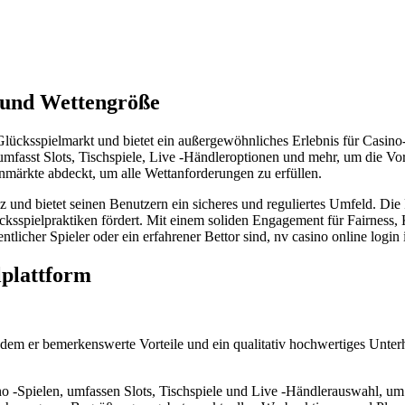
o und Wettengröße
 Glücksspielmarkt und bietet ein außergewöhnliches Erlebnis für Casino-
fasst Slots, Tischspiele, Live -Händleroptionen und mehr, um die Vorli
enmärkte abdeckt, um alle Wettanforderungen zu erfüllen.
 und bietet seinen Benutzern ein sicheres und reguliertes Umfeld. Die Pla
spielpraktiken fördert. Mit einem soliden Engagement für Fairness, Kla
tlicher Spieler oder ein erfahrener Bettor sind, nv casino online login 
lplattform
ndem er bemerkenswerte Vorteile und ein qualitativ hochwertiges Unterha
 -Spielen, umfassen Slots, Tischspiele und Live -Händlerauswahl, um a