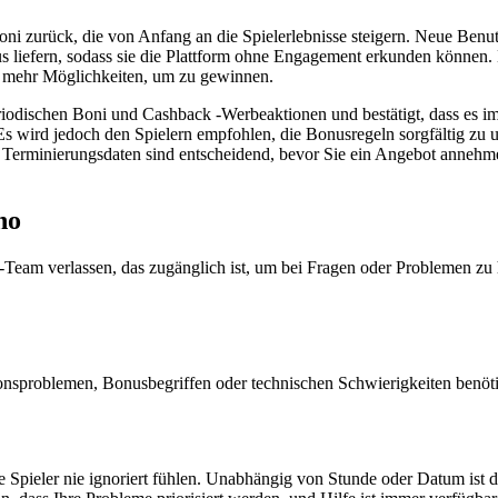
oni zurück, die von Anfang an die Spielerlebnisse steigern. Neue Benu
 liefern, sodass sie die Plattform ohne Engagement erkunden können. D
nen mehr Möglichkeiten, um zu gewinnen.
iodischen Boni und Cashback -Werbeaktionen und bestätigt, dass es imm
 wird jedoch den Spielern empfohlen, die Bonusregeln sorgfältig zu u
Terminierungsdaten sind entscheidend, bevor Sie ein Angebot annehme
no
t -Team verlassen, das zugänglich ist, um bei Fragen oder Problemen zu
nsproblemen, Bonusbegriffen oder technischen Schwierigkeiten benötigen
ie Spieler nie ignoriert fühlen. Unabhängig von Stunde oder Datum ist d