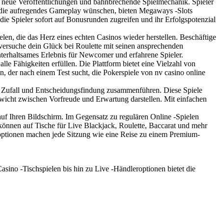
el, neue Veröffentlichungen und bahnbrechende Spielmechanik. Spieler
, die aufregendes Gameplay wünschen, bieten Megaways -Slots
ie Spieler sofort auf Bonusrunden zugreifen und ihr Erfolgspotenzial
elen, die das Herz eines echten Casinos wieder herstellen. Beschäftige
 versuche dein Glück bei Roulette mit seinen ansprechenden
nterhaltsames Erlebnis für Newcomer und erfahrene Spieler.
e Fähigkeiten erfüllen. Die Plattform bietet eine Vielzahl von
n, der nach einem Test sucht, die Pokerspiele von nv casino online
on Zufall und Entscheidungsfindung zusammenführen. Diese Spiele
wicht zwischen Vorfreude und Erwartung darstellen. Mit einfachen
 auf Ihren Bildschirm. Im Gegensatz zu regulären Online -Spielen
 können auf Tische für Live Blackjack, Roulette, Baccarat und mehr
optionen machen jede Sitzung wie eine Reise zu einem Premium-
sino -Tischspielen bis hin zu Live -Händleroptionen bietet die