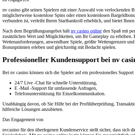
nv casino gibt seinen Spielern mit einer Auswahl von verlockenden B
möglicherweise kostenlose Spins oder einen kostenlosen Bargeldbonus
verbunden ist, verleiht Ihrem Startbankroll erheblich, und bietet Ih
Nach dem Begrüßungsangebot hält
nv casino online
den Spaß mit per
zusätzlichen Wert und Möglichkeiten, um Ihr Gameplay zu erhöhen. Es
Wettenanforderungen, anwendbare Spiele, größte Wettengrenzen und 
Bonusprämien erleben und gleichzeitig mit Bedacht spielen.
Professioneller Kundensupport bei nv casi
Bei nv casino können sich die Spieler auf ein professionelles Suppor
24/7 Live -Chat für schnelle Unterstützung,
E -Mail -Support für umfassende Anfragen,
Telefonunterstützung für Einzelkommunikation.
Unabhängig davon, ob Sie Hilfe bei der Profilüberprüfung, Transaktio
hilfreiche Lösungen anzubieten.
Das Engagement von
nvcasino für den überlegenen Kundenservice stellt sicher, dass sich d