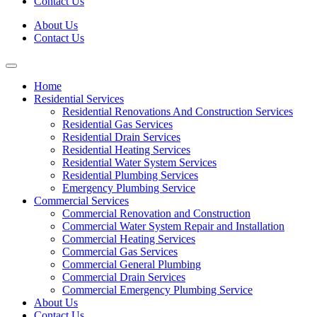
Contact Us
About Us
Contact Us
Home
Residential Services
Residential Renovations And Construction Services
Residential Gas Services
Residential Drain Services
Residential Heating Services
Residential Water System Services
Residential Plumbing Services
Emergency Plumbing Service
Commercial Services
Commercial Renovation and Construction
Commercial Water System Repair and Installation
Commercial Heating Services
Commercial Gas Services
Commercial General Plumbing
Commercial Drain Services
Commercial Emergency Plumbing Service
About Us
Contact Us