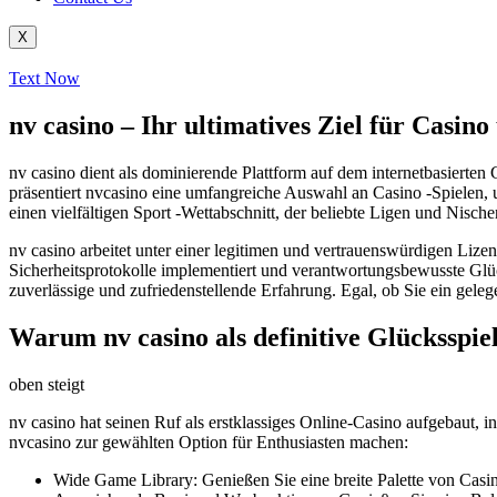
X
Text Now
nv casino – Ihr ultimatives Ziel für Casin
nv casino dient als dominierende Plattform auf dem internetbasierten
präsentiert nvcasino eine umfangreiche Auswahl an Casino -Spielen, um
einen vielfältigen Sport -Wettabschnitt, der beliebte Ligen und Nisch
nv casino arbeitet unter einer legitimen und vertrauenswürdigen Lizenz
Sicherheitsprotokolle implementiert und verantwortungsbewusste Glücks
zuverlässige und zufriedenstellende Erfahrung. Egal, ob Sie ein gelegen
Warum nv casino als definitive Glücksspie
oben steigt
nv casino hat seinen Ruf als erstklassiges Online-Casino aufgebaut, i
nvcasino zur gewählten Option für Enthusiasten machen:
Wide Game Library: Genießen Sie eine breite Palette von Casino