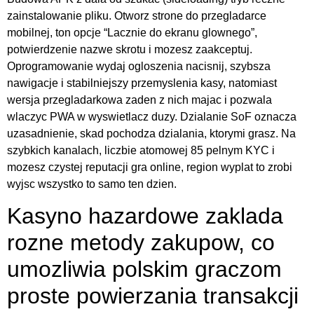
zainstalowanie pliku. Otworz strone do przegladarce
mobilnej, ton opcje “Lacznie do ekranu glownego”,
potwierdzenie nazwe skrotu i mozesz zaakceptuj.
Oprogramowanie wydaj ogloszenia nacisnij, szybsza
nawigacje i stabilniejszy przemyslenia kasy, natomiast
wersja przegladarkowa zaden z nich majac i pozwala
wlaczyc PWA w wyswietlacz duzy. Dzialanie SoF oznacza
uzasadnienie, skad pochodza dzialania, ktorymi grasz. Na
szybkich kanalach, liczbie atomowej 85 pelnym KYC i
mozesz czystej reputacji gra online, region wyplat to zrobi
wyjsc wszystko to samo ten dzien.
Kasyno hazardowe zaklada
rozne metody zakupow, co
umozliwia polskim graczom
proste powierzania transakcji