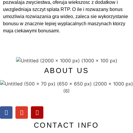
pozwalaja zwyciestwa, oferuja wiekszosc z dodatkow i
uwzgledniaja szczyt splata RTP. O ile i rozwazany bonus
umozliwia rozwiazania gra wideo, zaleca sie wykorzystanie
bonusu w znacznie lepiej wyplacalnych maszynach ktorzy
maja ciekawymi bonusami.
ABOUT US
CONTACT INFO