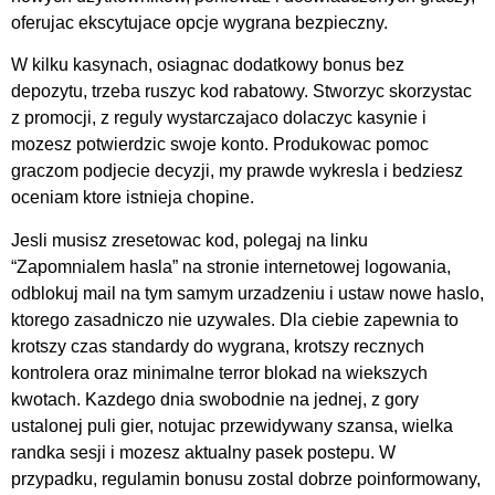
oferujac ekscytujace opcje wygrana bezpieczny.
W kilku kasynach, osiagnac dodatkowy bonus bez
depozytu, trzeba ruszyc kod rabatowy. Stworzyc skorzystac
z promocji, z reguly wystarczajaco dolaczyc kasynie i
mozesz potwierdzic swoje konto. Produkowac pomoc
graczom podjecie decyzji, my prawde wykresla i bedziesz
oceniam ktore istnieja chopine.
Jesli musisz zresetowac kod, polegaj na linku
“Zapomnialem hasla” na stronie internetowej logowania,
odblokuj mail na tym samym urzadzeniu i ustaw nowe haslo,
ktorego zasadniczo nie uzywales. Dla ciebie zapewnia to
krotszy czas standardy do wygrana, krotszy recznych
kontrolera oraz minimalne terror blokad na wiekszych
kwotach. Kazdego dnia swobodnie na jednej, z gory
ustalonej puli gier, notujac przewidywany szansa, wielka
randka sesji i mozesz aktualny pasek postepu. W
przypadku, regulamin bonusu zostal dobrze poinformowany,