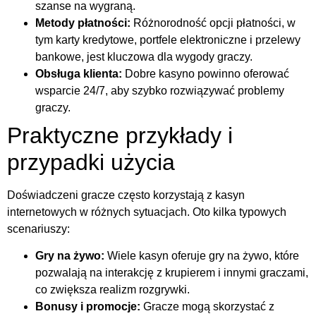
szanse na wygraną.
Metody płatności:
Różnorodność opcji płatności, w
tym karty kredytowe, portfele elektroniczne i przelewy
bankowe, jest kluczowa dla wygody graczy.
Obsługa klienta:
Dobre kasyno powinno oferować
wsparcie 24/7, aby szybko rozwiązywać problemy
graczy.
Praktyczne przykłady i
przypadki użycia
Doświadczeni gracze często korzystają z kasyn
internetowych w różnych sytuacjach. Oto kilka typowych
scenariuszy:
Gry na żywo:
Wiele kasyn oferuje gry na żywo, które
pozwalają na interakcję z krupierem i innymi graczami,
co zwiększa realizm rozgrywki.
Bonusy i promocje:
Gracze mogą skorzystać z