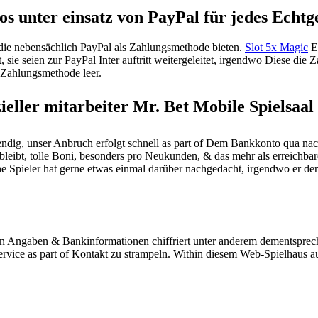
 unter einsatz von PayPal für jedes Echtgel
 die nebensächlich PayPal als Zahlungsmethode bieten.
Slot 5x Magic
Er
, sie seien zur PayPal Inter auftritt weitergeleitet, irgendwo Diese d
Zahlungsmethode leer.
ller mitarbeiter Mr. Bet Mobile Spielsaal 
dig, unser Anbruch erfolgt schnell as part of Dem Bankkonto qua nach
bleibt, tolle Boni, besonders pro Neukunden, & das mehr als erreichba
iche Spieler hat gerne etwas einmal darüber nachgedacht, irgendwo er d
n Angaben & Bankinformationen chiffriert unter anderem dementsprech
vice as part of Kontakt zu strampeln. Within diesem Web-Spielhaus a