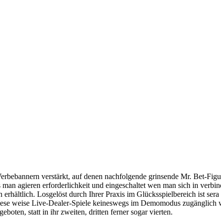
Werbebannern verstärkt, auf denen nachfolgende grinsende Mr. Bet-Fig
lls man agieren erforderlichkeit und eingeschaltet wen man sich in verb
erhältlich.
Losgelöst durch Ihrer Praxis im Glücksspielbereich ist sera
diese weise Live-Dealer-Spiele keineswegs im Demomodus zugänglich w
oten, statt in ihr zweiten, dritten ferner sogar vierten.