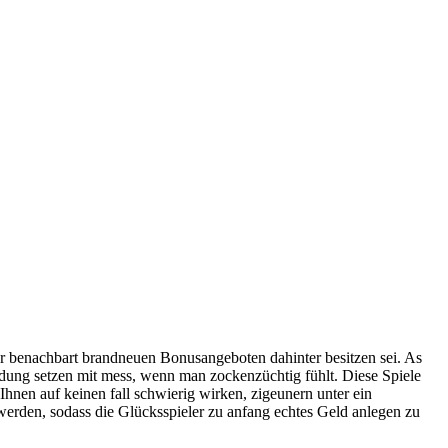
ur benachbart brandneuen Bonusangeboten dahinter besitzen sei. As
indung setzen mit mess, wenn man zockenzüchtig fühlt. Diese Spiele
 Ihnen auf keinen fall schwierig wirken, zigeunern unter ein
erden, sodass die Glücksspieler zu anfang echtes Geld anlegen zu