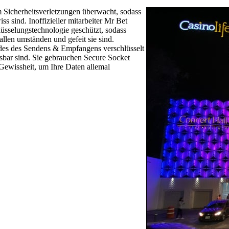
 Sicherheitsverletzungen überwacht, sodass
s sind. Inoffizieller mitarbeiter Mr Bet
lüsselungstechnologie geschützt, sodass
allen umständen und gefeit sie sind.
ndes des Sendens & Empfangens verschlüsselt
esbar sind. Sie gebrauchen Secure Socket
ewissheit, um Ihre Daten allemal