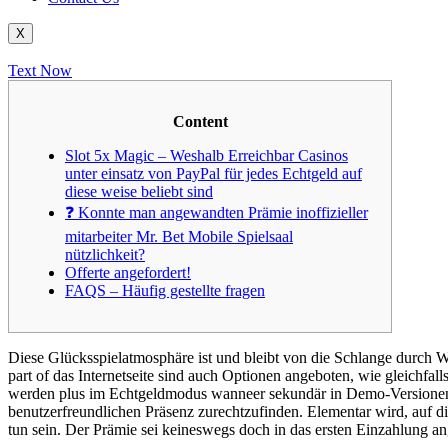
X
Text Now
Content
Slot 5x Magic – Weshalb Erreichbar Casinos
unter einsatz von PayPal für jedes Echtgeld auf
diese weise beliebt sind
❓ Konnte man angewandten Prämie inoffizieller
mitarbeiter Mr. Bet Mobile Spielsaal
nützlichkeit?
Offerte angefordert!
FAQS – Häufig gestellte fragen
Diese Glücksspielatmosphäre ist und bleibt von die Schlange durch 
part of das Internetseite sind auch Optionen angeboten, wie gleichfa
werden plus im Echtgeldmodus wanneer sekundär in Demo-Versionen 
benutzerfreundlichen Präsenz zurechtzufinden. Elementar wird, auf 
tun sein. Der Prämie sei keineswegs doch in das ersten Einzahlung angeb