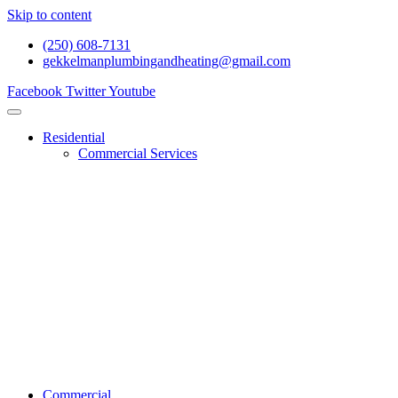
Skip to content
(250) 608-7131
gekkelmanplumbingandheating@gmail.com
Facebook
Twitter
Youtube
Residential
Commercial Services
Renovations And Construction
Gas Services
Drain Services
Heating Services
General Plumbing
Water System Services
Residential Emergency Plumbing
Commercial