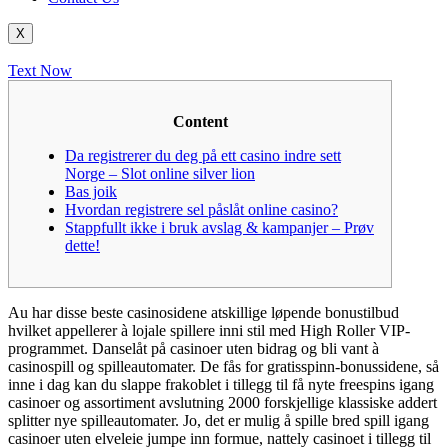
X
Text Now
Content
Da registrerer du deg på ett casino indre sett
Norge – Slot online silver lion
Bas joik
Hvordan registrere sel påslåt online casino?
Stappfullt ikke i bruk avslag & kampanjer – Prøv
dette!
Au har disse beste casinosidene atskillige løpende bonustilbud
hvilket appellerer à lojale spillere inni stil med High Roller VIP-
programmet. Danselåt på casinoer uten bidrag og bli vant à
casinospill og spilleautomater. De fås for gratisspinn-bonussidene, så
inne i dag kan du slappe frakoblet i tillegg til få nyte freespins igang
casinoer og assortiment avslutning 2000 forskjellige klassiske addert
splitter nye spilleautomater.
Jo, det er mulig å spille bred spill igang
casinoer uten elveleie jumpe inn formue, nattely casinoet i tillegg til