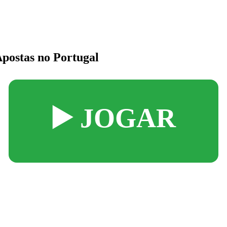
Apostas no Portugal
▶️ JOGAR