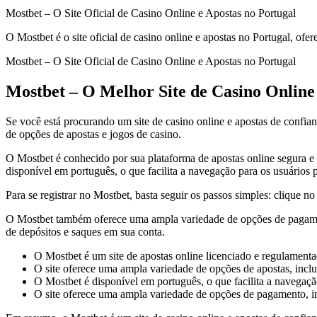
Mostbet – O Site Oficial de Casino Online e Apostas no Portugal
O Mostbet é o site oficial de casino online e apostas no Portugal, of
Mostbet – O Site Oficial de Casino Online e Apostas no Portugal
Mostbet – O Melhor Site de Casino Online
Se você está procurando um site de casino online e apostas de confia
de opções de apostas e jogos de casino.
O Mostbet é conhecido por sua plataforma de apostas online segura e c
disponível em português, o que facilita a navegação para os usuários 
Para se registrar no Mostbet, basta seguir os passos simples: clique n
O Mostbet também oferece uma ampla variedade de opções de pagamento,
de depósitos e saques em sua conta.
O Mostbet é um site de apostas online licenciado e regulament
O site oferece uma ampla variedade de opções de apostas, inclui
O Mostbet é disponível em português, o que facilita a navegaçã
O site oferece uma ampla variedade de opções de pagamento, inc