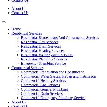
Contact Us
About Us
Contact Us
Home
Residential Services
Residential Renovations And Construction Services
Residential Gas Services
Residential Drain Services
Residential Heating Services
Residential Water System Services
Residential Plumbing Services
Emergency Plumbing Service
Commercial Services
Commercial Renovation and Construction
Commercial Water System Repair and Installation
Commercial Heating Services
Commercial Gas Services
Commercial General Plumbing
Commercial Drain Services
Commercial Emergency Plumbing Service
About Us
Contact Us