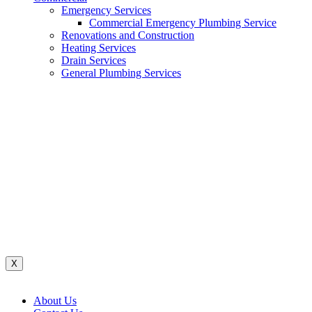
Emergency Services
Commercial Emergency Plumbing Service
Renovations and Construction
Heating Services
Drain Services
General Plumbing Services
Renovations And Construction
Water System
Heating Services
Gas Services
General Plumbing Services
Drain Services
Commercial Emergency Plumbing
X
About Us