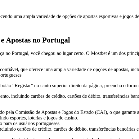
erecendo uma ampla variedade de opções de apostas esportivas e jogos de
 e Apostas no Portugal
nça no Portugal, você chegou ao lugar certo. O Mostbet é um dos princi
onfiável, que oferece uma ampla variedade de opções de apostas, incluin
portugueses.
o botão “Registar” no canto superior direito da página, preencha o formu
 incluindo cartões de crédito, cartões de débito, transferências bancá
ado pela Comissão de Apostas e Jogos do Estado (CAJ), o que garante a
ndo esportes, loterias e jogos de casino.
o para os usuários portugueses.
luindo cartões de crédito, cartões de débito, transferências bancárias