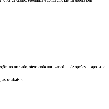
 jogos de casino, segurança e confiabilidade garantidas pela
s opções no mercado, oferecendo uma variedade de opções de apostas e
 passos abaixo: