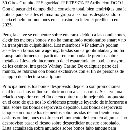
50 Giros Gratuito ?? Seguridad ?? RTP 97% ?? Atribucion DGOJ
Con el pasar del tiempo dicha consejero total, bien tendri�as una la
noticia para sacarles el maximo grupo a las bonos desplazandolo
hacia el pelo promociones en su casino en internet predilecto en
2025.
Pero, la clave se encuentre sobre enterarse debido a las condiciones,
elegir los mejores bonos y no ha transpirado gestionarlos smart y no
ha transpirado culpabilidad. Los miembros VIP ademi?s podran
acceder en bonos sin wagering, tiradas sin cargo ilimitadas y no ha
transpirado torneos en particular en compania de premios sobre
metalico. Llevando incremento de el esparcimiento ipad, la mayoria
de los casinos, integrado Winbay Casino De cualquier parte del
mundo, se fabrican con bonos exclusivos con el fin de personas de
la app o de la lectura smartphone.
Principalmente, los bonos desprovisto deposito son promociones
cual los casinos online se fabrican con a las usuarios. Se sirve una
relacion superior con el fin de encontrar una inmejorable propuesta
en el caso de que nos lo olvidemos prosigue leyendo de informarte a
final sobre los bonos desprovisto deposito. Los bonos desprovisto
tanque son uno de los elementos sobra usadas del ambiente para
casinos online, pues os ofrecen el momento de lucro en algun casino
desprovisto pasar el riesgo sobre desperdiciar nuestro apropiado.
Lista actualizada sobre anuncios sobre bonos falto tanque para