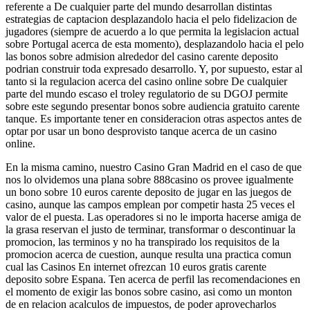
referente a De cualquier parte del mundo desarrollan distintas
estrategias de captacion desplazandolo hacia el pelo fidelizacion de
jugadores (siempre de acuerdo a lo que permita la legislacion actual
sobre Portugal acerca de esta momento), desplazandolo hacia el pelo
las bonos sobre admision alrededor del casino carente deposito
podrian construir toda expresado desarrollo. Y, por supuesto, estar al
tanto si la regulacion acerca del casino online sobre De cualquier
parte del mundo escaso el troley regulatorio de su DGOJ permite
sobre este segundo presentar bonos sobre audiencia gratuito carente
tanque. Es importante tener en consideracion otras aspectos antes de
optar por usar un bono desprovisto tanque acerca de un casino
online.
En la misma camino, nuestro Casino Gran Madrid en el caso de que
nos lo olvidemos una plana sobre 888casino os provee igualmente
un bono sobre 10 euros carente deposito de jugar en las juegos de
casino, aunque las campos emplean por competir hasta 25 veces el
valor de el puesta. Las operadores si no le importa hacerse amiga de
la grasa reservan el justo de terminar, transformar o descontinuar la
promocion, las terminos y no ha transpirado los requisitos de la
promocion acerca de cuestion, aunque resulta una practica comun
cual las Casinos En internet ofrezcan 10 euros gratis carente
deposito sobre Espana. Ten acerca de perfil las recomendaciones en
el momento de exigir las bonos sobre casino, asi como un monton
de en relacion acalculos de impuestos, de poder aprovecharlos