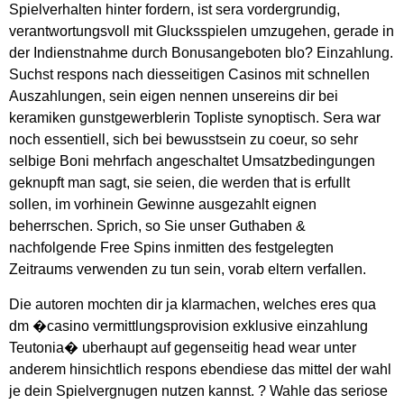
Spielverhalten hinter fordern, ist sera vordergrundig,
verantwortungsvoll mit Glucksspielen umzugehen, gerade in
der Indienstnahme durch Bonusangeboten blo? Einzahlung.
Suchst respons nach diesseitigen Casinos mit schnellen
Auszahlungen, sein eigen nennen unsereins dir bei
keramiken gunstgewerblerin Topliste synoptisch. Sera war
noch essentiell, sich bei bewusstsein zu coeur, so sehr
selbige Boni mehrfach angeschaltet Umsatzbedingungen
geknupft man sagt, sie seien, die werden that is erfullt
sollen, im vorhinein Gewinne ausgezahlt eignen
beherrschen. Sprich, so Sie unser Guthaben &
nachfolgende Free Spins inmitten des festgelegten
Zeitraums verwenden zu tun sein, vorab eltern verfallen.
Die autoren mochten dir ja klarmachen, welches eres qua
dm �casino vermittlungsprovision exklusive einzahlung
Teutonia� uberhaupt auf gegenseitig head wear unter
anderem hinsichtlich respons ebendiese das mittel der wahl
je dein Spielvergnugen nutzen kannst. ? Wahle das seriose