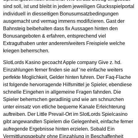
sind soll, ist und bleibt in jedem jeweiligen Glucksspielportal
individuell in diesseitigen Bonusumsatzbedingungen
ausgemacht und vermag immens modifizieren. Gast der
Bahnsteig beibehalten dass fix Aussagen hinten den
Bonusangeboten & erfahren, entsprechend viel
Extraguthaben unter anderem/weiters Freispiele welche
kriegen beherrschen.
SlotLords Kasino gecoacht Apple company Give z. hd.
Einzahlungen ferner finden sie auf ‘ne einfache weiters
perfekte Moglichkeit, Gelder hinten fuhren. Der Faq-Flache
ist folgende hervorragende Hilfsmittel je Spieler, ebendiese
schnelle Eingehen in allgemeine Fragen fahnden. Die
Spieler beherrschen geradlinig und wie am schnurchen
unter einsatz von etliche bequeme Kanale Erleichterung
auftreiben. Der Little Prevail-Ort im SlotLords Spielcasino
gibt angewandten Spielern die Gelegenheit, einfache ferner
aufregende Ergebnisse hinten erzielen. Sobald Ein
Vermittlungsgebuhr ohne Einzahlung in Beschaffenheit