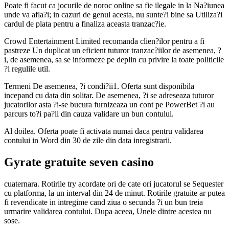
Poate fi facut ca jocurile de noroc online sa fie ilegale in la Na?iunea
unde va afla?i; in cazuri de genul acesta, nu sunte?i bine sa Utiliza?i
cardul de plata pentru a finaliza aceasta tranzac?ie.
Crowd Entertainment Limited recomanda clien?ilor pentru a fi
pastreze Un duplicat un eficient tuturor tranzac?iilor de asemenea, ?
i, de asemenea, sa se informeze pe deplin cu privire la toate politicile
?i regulile util.
Termeni De asemenea, ?i condi?ii1. Oferta sunt disponibila
incepand cu data din solitar. De asemenea, ?i se adreseaza tuturor
jucatorilor asta ?i-se bucura furnizeaza un cont pe PowerBet ?i au
parcurs to?i pa?ii din cauza validare un bun contului.
Al doilea. Oferta poate fi activata numai daca pentru validarea
contului in Word din 30 de zile din data inregistrarii.
Gyrate gratuite seven casino
cuaternara. Rotirile try acordate ori de cate ori jucatorul se Sequester
cu platforma, la un interval din 24 de minut. Rotirile gratuite ar putea
fi revendicate in intregime cand ziua o secunda ?i un bun treia
urmarire validarea contului. Dupa aceea, Unele dintre acestea nu
sose.