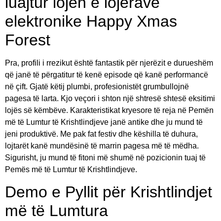
luajtur lojën e lojërave
elektronike Happy Xmas
Forest
Pra, profili i rrezikut është fantastik për njerëzit e durueshëm
që janë të përgatitur të kenë episode që kanë performancë
në çift. Gjatë këtij plumbi, profesionistët grumbullojnë
pagesa të larta. Kjo veçori i shton një shtresë shtesë eksitimi
lojës së këmbëve. Karakteristikat kryesore të reja në Pemën
më të Lumtur të Krishtlindjeve janë antike dhe ju mund të
jeni produktivë. Me pak fat festiv dhe këshilla të duhura,
lojtarët kanë mundësinë të marrin pagesa më të mëdha.
Sigurisht, ju mund të fitoni më shumë në pozicionin tuaj të
Pemës më të Lumtur të Krishtlindjeve.
Demo e Pyllit për Krishtlindjet
më të Lumtura