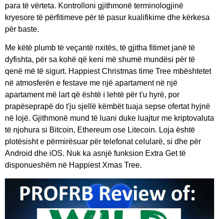
para të vërteta. Kontrolloni gjithmonë terminologjinë
kryesore të përfitimeve për të pasur kualifikime dhe kërkesa
për baste.
Me këtë plumb të veçantë nxitës, të gjitha fitimet janë të
dyfishta, për sa kohë që keni më shumë mundësi për të
qenë më të sigurt. Happiest Christmas time Tree mbështetet
në atmosferën e festave me një apartament në një
apartament më lart që është i lehtë për t'u hyrë, por
prapëseprapë do t'ju sjellë këmbët tuaja sepse ofertat hyjnë
në lojë. Gjithmonë mund të luani duke luajtur me kriptovaluta
të njohura si Bitcoin, Ethereum ose Litecoin. Loja është
plotësisht e përmirësuar për telefonat celularë, si dhe për
Android dhe iOS. Nuk ka asnjë funksion Extra Get të
disponueshëm në Happiest Xmas Tree.