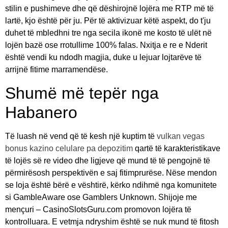
stilin e pushimeve dhe që dëshirojnë lojëra me RTP më të
lartë, kjo është për ju. Për të aktivizuar këtë aspekt, do t'ju
duhet të mbledhni tre nga secila ikonë me kosto të ulët në
lojën bazë ose rrotullime 100% falas. Nxitja e re e Nderit
është vendi ku ndodh magjia, duke u lejuar lojtarëve të
arrijnë fitime marramendëse.
Shumë më tepër nga
Habanero
Të luash në vend që të kesh një kuptim të
vulkan vegas
bonus kazino celulare pa depozitim
qartë të karakteristikave
të lojës së re video dhe ligjeve që mund të të pengojnë të
përmirësosh perspektivën e saj fitimprurëse. Nëse mendon
se loja është bërë e vështirë, kërko ndihmë nga komunitete
si GambleAware ose Gamblers Unknown. Shijoje me
mençuri – CasinoSlotsGuru.com promovon lojëra të
kontrolluara. E vetmja ndryshim është se nuk mund të fitosh