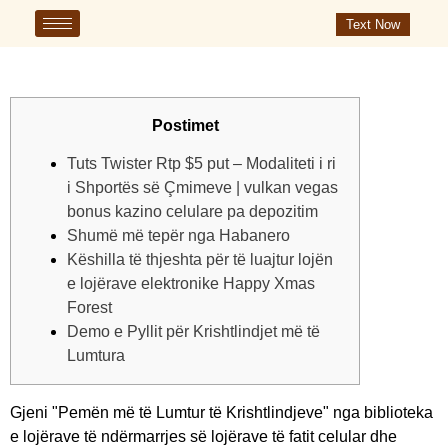
Text Now
Postimet
Tuts Twister Rtp $5 put – Modaliteti i ri
i Shportës së Çmimeve | vulkan vegas
bonus kazino celulare pa depozitim
Shumë më tepër nga Habanero
Këshilla të thjeshta për të luajtur lojën
e lojërave elektronike Happy Xmas
Forest
Demo e Pyllit për Krishtlindjet më të
Lumtura
Gjeni "Pemën më të Lumtur të Krishtlindjeve" nga biblioteka
e lojërave të ndërmarrjes së lojërave të fatit celular dhe