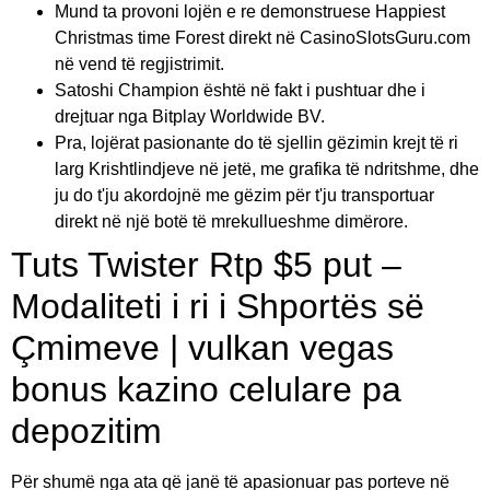
Mund ta provoni lojën e re demonstruese Happiest
Christmas time Forest direkt në CasinoSlotsGuru.com
në vend të regjistrimit.
Satoshi Champion është në fakt i pushtuar dhe i
drejtuar nga Bitplay Worldwide BV.
Pra, lojërat pasionante do të sjellin gëzimin krejt të ri
larg Krishtlindjeve në jetë, me grafika të ndritshme, dhe
ju do t'ju akordojnë me gëzim për t'ju transportuar
direkt në një botë të mrekullueshme dimërore.
Tuts Twister Rtp $5 put –
Modaliteti i ri i Shportës së
Çmimeve | vulkan vegas
bonus kazino celulare pa
depozitim
Për shumë nga ata që janë të apasionuar pas porteve në