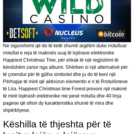
Ne sigurohemi që do të ketë shumë argëtim duke rrotulluar
rrotullat e reja të makinës suaj të lojërave elektronike
Happiest Christmas Tree, për shkak të një regjistrimi të
këndshëm zanor nga albumi. Shërben si një alternativë për
të çmendur për të gjitha simbolet dhe ju do të keni një
Përhapje të mirë që aktivizon elementin e ri të Rrotullimeve
të Lira. Happiest Christmas time Forest provoni një makinë
të mirë lojërash elektronike me pesë rrotulla dhe 40 linja
pagese që ofron dy karakteristika shumë të mira dhe
shpërblyese.
Këshilla të thjeshta për të