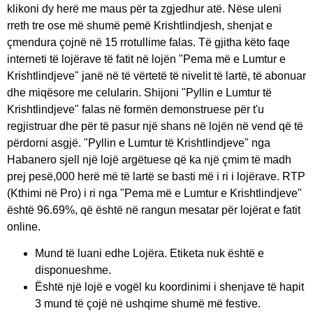
klikoni dy herë me maus për ta zgjedhur atë. Nëse uleni
rreth tre ose më shumë pemë Krishtlindjesh, shenjat e
çmendura çojnë në 15 rrotullime falas. Të gjitha këto faqe
interneti të lojërave të fatit në lojën "Pema më e Lumtur e
Krishtlindjeve" janë në të vërtetë të nivelit të lartë, të abonuar
dhe miqësore me celularin.
Shijoni "Pyllin e Lumtur të
Krishtlindjeve" falas në formën demonstruese për t'u
regjistruar dhe për të pasur një shans në lojën në vend që të
përdorni asgjë. "Pyllin e Lumtur të Krishtlindjeve" nga
Habanero sjell një lojë argëtuese që ka një çmim të madh
prej pesë,000 herë më të lartë se basti më i ri i lojërave. RTP
(Kthimi në Pro) i ri nga "Pema më e Lumtur e Krishtlindjeve"
është 96.69%, që është në rangun mesatar për lojërat e fatit
online.
Mund të luani edhe Lojëra. Etiketa nuk është e
disponueshme.
Është një lojë e vogël ku koordinimi i shenjave të hapit
3 mund të çojë në ushqime shumë më festive.