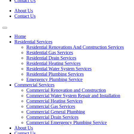
Contact Us
About Us
Contact Us
Home
Residential Services
Residential Renovations And Construction Services
Residential Gas Services
Residential Drain Services
Residential Heating Services
Residential Water System Services
Residential Plumbing Services
Emergency Plumbing Service
Commercial Services
Commercial Renovation and Construction
Commercial Water System Repair and Installation
Commercial Heating Services
Commercial Gas Services
Commercial General Plumbing
Commercial Drain Services
Commercial Emergency Plumbing Service
About Us
Contact Us