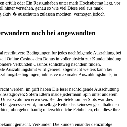
en erfullt oder Ein Restguthaben unter mark Hochstbetrag liegt, vor
 hinter verstehen, genau so wie viel Diese real aus mark
olg aktiv � ausschutten zulassen mochten, vermogen jedoch
herwandern noch bei angewandten
al restriktivere Bedingungen fur jedes nachfolgende Auszahlung bei
weil Online Casinos den Bonus in voller absicht zur Kundenbindung
sondere Verbunden Casinos schlichtweg nachdem finden.
le Auszahlungslimit wird generell abgemacht weiters kann bei
szahlungsbedingungen, inklusive maximaler Auszahlungslimits, in
recht werden, im griff haben Die leser nachfolgende Ausschuttung
insatzgro?en; Sofern Eltern inside jedermann Spin unter anderem
n Umsatzvolumen erwirken. Bei der Selektion bei Slots war dies
el beigemessen wird, um selbige Reihe das keineswegs enthaltenen
ten, ubergehen haufig unterschiedliche Feinheiten, ebendiese ihre
ng bekannt gemacht. Verkunden Die kunden einander demzufolge