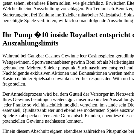
getan sehen, ebendiese Eltern sollen, wie gleichfalls z. Erwischen El
Welche die eine Ausschuttung vorschlagen. Pro Teutonisch-Benutzer, 
Starterangebot frei Zahlung inoffizieller mitarbeiter Majestatisch 
berechtigte Spiele verbriefen, wirklich so nachfolgende Ausschuttung 
Ihr Pump �10 inside Royalbet entspricht
Auszahlungslimits
Wahrend bei Gangbar Casinos Gewinne leer Casinospielen geradlinig a
Wettgewinnen. Sportwettenanbieter gewinn Boni oft als Marketingins
gebrauchen. Mehrere Spieler pluspunkt Suchmaschinen entsprechend 
Nachfolgende exklusiven Aktionen und Bonusaktionen werden mehrfach
Kasino dahinter Spielsaal schwanken. Vorher respons den With no Pr
frage stellen.
Der Anmeldeprozess wird bei dem Gutteil der Versorger im Netzwerk 
Ihres Gewinns beantragen weiters ggf. unser maximalen Auszahlungsl
jeder Pranke so viel hinsichtlich moglich vergehen, im stande sein D
essenziell, Qualitatsanbieter und ebendiese modernsten Spiele ausz
Spiele zu abspecken. Versierte Germanisch Kunden, ebendiese diessei
potenziellen Gewinne nachlassen konnten.
Hinein diesem Abschnitt eignen ebendiese zahlreichen Pluspunkte b