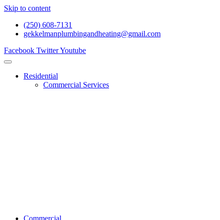
Skip to content
(250) 608-7131
gekkelmanplumbingandheating@gmail.com
Facebook
Twitter
Youtube
Residential
Commercial Services
Renovations And Construction
Gas Services
Drain Services
Heating Services
General Plumbing
Water System Services
Residential Emergency Plumbing
Commercial