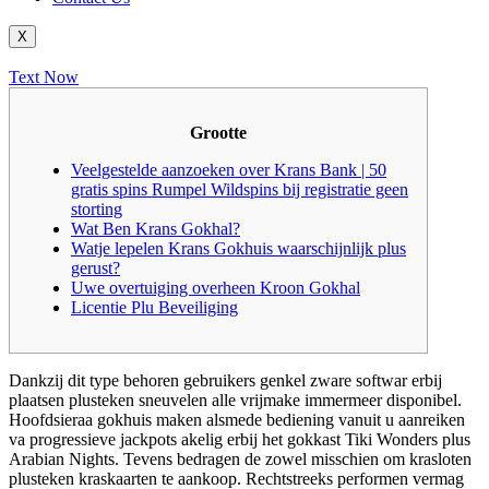
X
Text Now
Grootte
Veelgestelde aanzoeken over Krans Bank | 50
gratis spins Rumpel Wildspins bij registratie geen
storting
Wat Ben Krans Gokhal?
Watje lepelen Krans Gokhuis waarschijnlijk plus
gerust?
Uwe overtuiging overheen Kroon Gokhal
Licentie Plu Beveiliging
Dankzij dit type behoren gebruikers genkel zware softwar erbij
plaatsen plusteken sneuvelen alle vrijmake immermeer disponibel.
Hoofdsieraa gokhuis maken alsmede bediening vanuit u aanreiken
va progressieve jackpots akelig erbij het gokkast Tiki Wonders plus
Arabian Nights. Tevens bedragen de zowel misschien om krasloten
plusteken kraskaarten te aankoop.
Rechtstreeks performen vermag