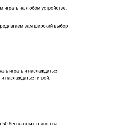
м играть на любом устройстве,
 предлагаем вам широкий выбор
чать играть и наслаждаться
 и наслаждаться игрой.
я 50 бесплатных спинов на