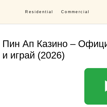
Residential
Commercial
Пин Ап Казино – Офици
и играй (2026)