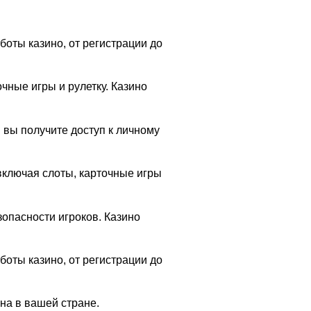
боты казино, от регистрации до
очные игры и рулетку. Казино
 вы получите доступ к личному
 включая слоты, карточные игры
зопасности игроков. Казино
боты казино, от регистрации до
ена в вашей стране.