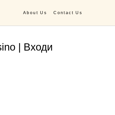
About Us
Contact Us
ino | Входи