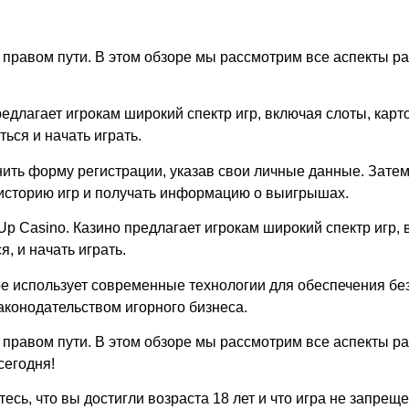
 правом пути. В этом обзоре мы рассмотрим все аспекты ра
редлагает игрокам широкий спектр игр, включая слоты, карт
ься и начать играть.
нить форму регистрации, указав свои личные данные. Затем
ь историю игр и получать информацию о выигрышах.
Up Casino. Казино предлагает игрокам широкий спектр игр,
, и начать играть.
рое использует современные технологии для обеспечения бе
аконодательством игорного бизнеса.
 правом пути. В этом обзоре мы рассмотрим все аспекты ра
сегодня!
есь, что вы достигли возраста 18 лет и что игра не запрещ