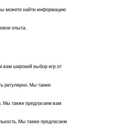
м вы можете найти информацию
ровое опыта.
ем вам широкий выбор игр от
ть регулярно. Мы также
и. Мы также предлагаем вам
льность. Мы также предлагаем