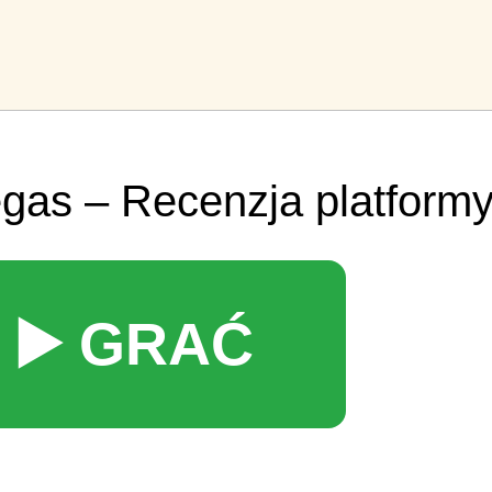
gas – Recenzja platform
▶️ GRAĆ