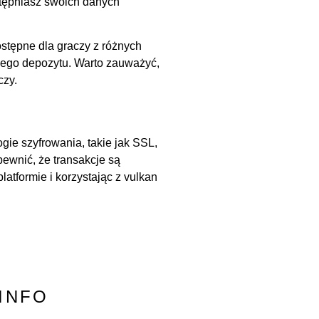
stępniasz swoich danych
ostępne dla graczy z różnych
szego depozytu. Warto zauważyć,
czy.
gie szyfrowania, takie jak SSL,
ewnić, że transakcje są
atformie i korzystając z vulkan
INFO