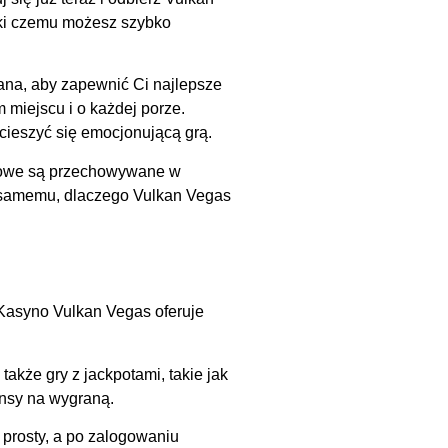
ęki czemu możesz szybko
brana, aby zapewnić Ci najlepsze
miejscu i o każdej porze.
 cieszyć się emocjonującą grą.
obowe są przechowywane w
z samemu, dlaczego Vulkan Vegas
 Kasyno Vulkan Vegas oferuje
akże gry z jackpotami, takie jak
ansy na wygraną.
 prosty, a po zalogowaniu