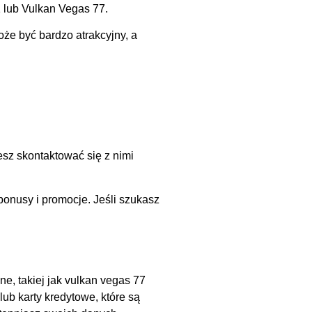
1 lub Vulkan Vegas 77.
że być bardzo atrakcyjny, a
esz skontaktować się z nimi
bonusy i promocje. Jeśli szukasz
.
e, takiej jak vulkan vegas 77
lub karty kredytowe, które są