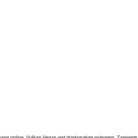
synie online, Vulkan Vegas jest doskonałym wyborem. Zarejestruj