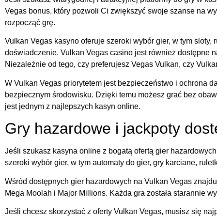
Vegas bonus, który pozwoli Ci zwiększyć swoje szanse na wy
rozpocząć grę.
Vulkan Vegas kasyno oferuje szeroki wybór gier, w tym sloty, 
doświadczenie. Vulkan Vegas casino jest również dostępne n
Niezależnie od tego, czy preferujesz Vegas Vulkan, czy Vulka
W Vulkan Vegas priorytetem jest bezpieczeństwo i ochrona 
bezpiecznym środowisku. Dzięki temu możesz grać bez obaw o
jest jednym z najlepszych kasyn online.
Gry hazardowe i jackpoty dos
Jeśli szukasz kasyna online z bogatą ofertą gier hazardowyc
szeroki wybór gier, w tym automaty do gier, gry karciane, ruletk
Wśród dostępnych gier hazardowych na Vulkan Vegas znajdują si
Mega Moolah i Major Millions. Każda gra została starannie 
Jeśli chcesz skorzystać z oferty Vulkan Vegas, musisz się na