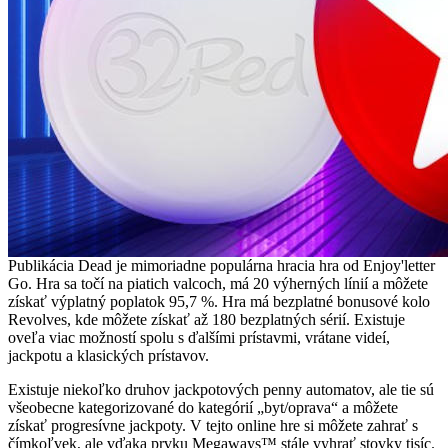
Publikácia Dead je mimoriadne populárna hracia hra od Enjoy'letter
Go. Hra sa točí na piatich valcoch, má 20 výherných línií a môžete
získať výplatný poplatok 95,7 %. Hra má bezplatné bonusové kolo
Revolves, kde môžete získať až 180 bezplatných sérií. Existuje
oveľa viac možností spolu s ďalšími prístavmi, vrátane videí,
jackpotu a klasických prístavov.
Existuje niekoľko druhov jackpotových penny automatov, ale tie sú
všeobecne kategorizované do kategórií „byt/oprava“ a môžete
získať progresívne jackpoty. V tejto online hre si môžete zahrať s
čímkoľvek, ale vďaka prvku Megaways™ stále vyhrať stovky tisíc.