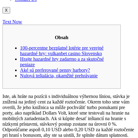
X
Text Now
Obsah
100-percentne bezplatné lotérie pre verejné
hazardné hry: vulkanbet casino Slovensko
Hrajte hazardné hry zadarmo a za skutočné
peniaze
Aké sú preferované penny harbory?
Nulová inštalácia, okamžité prehrávanie
Iste, ak hráte na pozícii s individuálnou výhernou líniou, stávka je
znížená na jediný cent za každé roztočenie. Okrem toho sme vám
overili, že jeho knižnica sa môže pochváliť turbo ponukami pre
porty, ako napríklad Dollars Volt, ktoré sme testovali na hranie na
mobilných zariadeniach.
Ak si kúpite desať inštancií na hranie s
nízkymi prístavmi, stávkový postup zostane na úrovni 0 %.
Odporúčame aspoň 0,10 USD alebo 0,20 USD za každé roztočenie
pri hraní s bonusom, aby ste sa uistili, že splníte dátum splatnosti.