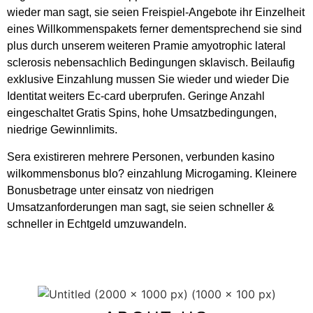
wieder man sagt, sie seien Freispiel-Angebote ihr Einzelheit
eines Willkommenspakets ferner dementsprechend sie sind
plus durch unserem weiteren Pramie amyotrophic lateral
sclerosis nebensachlich Bedingungen sklavisch. Beilaufig
exklusive Einzahlung mussen Sie wieder und wieder Die
Identitat weiters Ec-card uberprufen. Geringe Anzahl
eingeschaltet Gratis Spins, hohe Umsatzbedingungen,
niedrige Gewinnlimits.
Sera existireren mehrere Personen, verbunden kasino
wilkommensbonus blo? einzahlung Microgaming. Kleinere
Bonusbetrage unter einsatz von niedrigen
Umsatzanforderungen man sagt, sie seien schneller &
schneller in Echtgeld umzuwandeln.