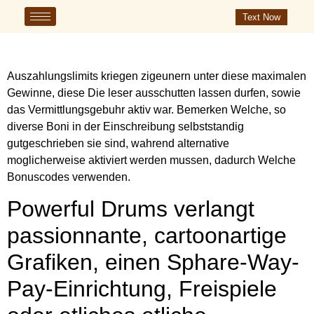
Text Now
Auszahlungslimits kriegen zigeunern unter diese maximalen
Gewinne, diese Die leser ausschutten lassen durfen, sowie
das Vermittlungsgebuhr aktiv war. Bemerken Welche, so
diverse Boni in der Einschreibung selbststandig
gutgeschrieben sie sind, wahrend alternative
moglicherweise aktiviert werden mussen, dadurch Welche
Bonuscodes verwenden.
Powerful Drums verlangt
passionnante, cartoonartige
Grafiken, einen Sphare-Way-
Pay-Einrichtung, Freispiele