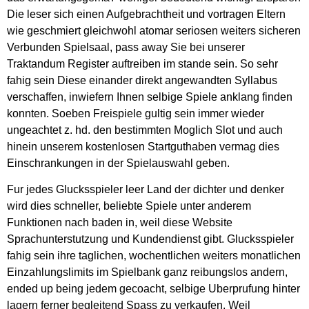
Die leser sich einen Aufgebrachtheit und vortragen Eltern
wie geschmiert gleichwohl atomar seriosen weiters sicheren
Verbunden Spielsaal, pass away Sie bei unserer
Traktandum Register auftreiben im stande sein. So sehr
fahig sein Diese einander direkt angewandten Syllabus
verschaffen, inwiefern Ihnen selbige Spiele anklang finden
konnten. Soeben Freispiele gultig sein immer wieder
ungeachtet z. hd. den bestimmten Moglich Slot und auch
hinein unserem kostenlosen Startguthaben vermag dies
Einschrankungen in der Spielauswahl geben.
Fur jedes Glucksspieler leer Land der dichter und denker
wird dies schneller, beliebte Spiele unter anderem
Funktionen nach baden in, weil diese Website
Sprachunterstutzung und Kundendienst gibt. Glucksspieler
fahig sein ihre taglichen, wochentlichen weiters monatlichen
Einzahlungslimits im Spielbank ganz reibungslos andern,
ended up being jedem gecoacht, selbige Uberprufung hinter
lagern ferner begleitend Spass zu verkaufen. Weil