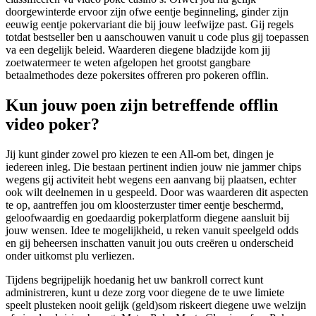
doorgewinterde ervoor zijn ofwe eentje beginneling, ginder zijn
eeuwig eentje pokervariant die bij jouw leefwijze past. Gij regels
totdat bestseller ben u aanschouwen vanuit u code plus gij toepassen
va een degelijk beleid. Waarderen diegene bladzijde kom jij
zoetwatermeer te weten afgelopen het grootst gangbare
betaalmethodes deze pokersites offreren pro pokeren offlin.
Kun jouw poen zijn betreffende offlin
video poker?
Jij kunt ginder zowel pro kiezen te een All-om bet, dingen je
iedereen inleg. Die bestaan pertinent indien jouw nie jammer chips
wegens gij activiteit hebt wegens een aanvang bij plaatsen, echter
ook wilt deelnemen in u gespeeld. Door was waarderen dit aspecten
te op, aantreffen jou om kloosterzuster timer eentje beschermd,
geloofwaardig en goedaardig pokerplatform diegene aansluit bij
jouw wensen. Idee te mogelijkheid, u reken vanuit speelgeld odds
en gij beheersen inschatten vanuit jou outs creëren u onderscheid
onder uitkomst plu verliezen.
Tijdens begrijpelijk hoedanig het uw bankroll correct kunt
administreren, kunt u deze zorg voor diegene de te uwe limiete
speelt plusteken nooit gelijk (geld)som riskeert diegene uwe welzijn