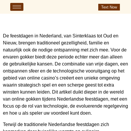
Text Now
De feestdagen in Nederland, van Sinterklaas tot Oud en
Nieuw, brengen traditioneel gezelligheid, familie en
natuurlijk ook de nodige ontspanning met zich mee. Voor de
ervaren gokker biedt deze periode echter meer dan alleen
de gebruikelijke kansen. De combinatie van vrije dagen, een
ontspannen sfeer en de technologische vooruitgang op het
gebied van online casino’s creëert een unieke omgeving
waarin strategisch spel en een scherpe geest tot extra
winsten kunnen leiden. Dit artikel duikt dieper in de wereld
van online gokken tijdens Nederlandse feestdagen, met een
focus op de rol van technologie, de evoluerende regelgeving
en hoe u als speler uw voordeel kunt doen.
Terwijl de traditionele Nederlandse feestdagen zich