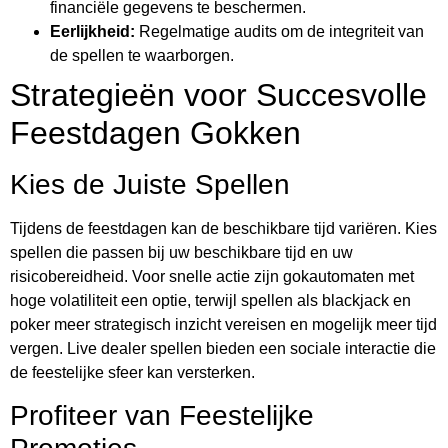
financiële gegevens te beschermen.
Eerlijkheid:
Regelmatige audits om de integriteit van
de spellen te waarborgen.
Strategieën voor Succesvolle
Feestdagen Gokken
Kies de Juiste Spellen
Tijdens de feestdagen kan de beschikbare tijd variëren. Kies
spellen die passen bij uw beschikbare tijd en uw
risicobereidheid. Voor snelle actie zijn gokautomaten met
hoge volatiliteit een optie, terwijl spellen als blackjack en
poker meer strategisch inzicht vereisen en mogelijk meer tijd
vergen. Live dealer spellen bieden een sociale interactie die
de feestelijke sfeer kan versterken.
Profiteer van Feestelijke