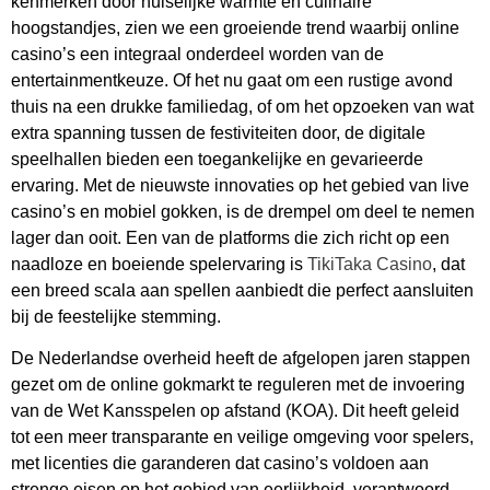
kenmerken door huiselijke warmte en culinaire
hoogstandjes, zien we een groeiende trend waarbij online
casino’s een integraal onderdeel worden van de
entertainmentkeuze. Of het nu gaat om een rustige avond
thuis na een drukke familiedag, of om het opzoeken van wat
extra spanning tussen de festiviteiten door, de digitale
speelhallen bieden een toegankelijke en gevarieerde
ervaring. Met de nieuwste innovaties op het gebied van live
casino’s en mobiel gokken, is de drempel om deel te nemen
lager dan ooit. Een van de platforms die zich richt op een
naadloze en boeiende spelervaring is
TikiTaka Casino
, dat
een breed scala aan spellen aanbiedt die perfect aansluiten
bij de feestelijke stemming.
De Nederlandse overheid heeft de afgelopen jaren stappen
gezet om de online gokmarkt te reguleren met de invoering
van de Wet Kansspelen op afstand (KOA). Dit heeft geleid
tot een meer transparante en veilige omgeving voor spelers,
met licenties die garanderen dat casino’s voldoen aan
strenge eisen op het gebied van eerlijkheid, verantwoord