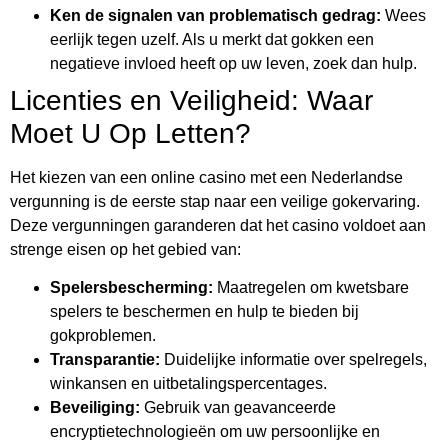
Ken de signalen van problematisch gedrag:
Wees
eerlijk tegen uzelf. Als u merkt dat gokken een
negatieve invloed heeft op uw leven, zoek dan hulp.
Licenties en Veiligheid: Waar
Moet U Op Letten?
Het kiezen van een online casino met een Nederlandse
vergunning is de eerste stap naar een veilige gokervaring.
Deze vergunningen garanderen dat het casino voldoet aan
strenge eisen op het gebied van:
Spelersbescherming:
Maatregelen om kwetsbare
spelers te beschermen en hulp te bieden bij
gokproblemen.
Transparantie:
Duidelijke informatie over spelregels,
winkansen en uitbetalingspercentages.
Beveiliging:
Gebruik van geavanceerde
encryptietechnologieën om uw persoonlijke en