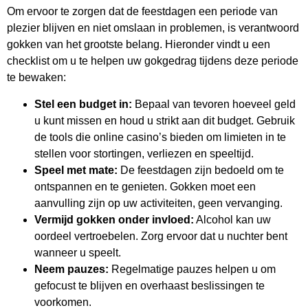
Om ervoor te zorgen dat de feestdagen een periode van
plezier blijven en niet omslaan in problemen, is verantwoord
gokken van het grootste belang. Hieronder vindt u een
checklist om u te helpen uw gokgedrag tijdens deze periode
te bewaken:
Stel een budget in:
Bepaal van tevoren hoeveel geld
u kunt missen en houd u strikt aan dit budget. Gebruik
de tools die online casino’s bieden om limieten in te
stellen voor stortingen, verliezen en speeltijd.
Speel met mate:
De feestdagen zijn bedoeld om te
ontspannen en te genieten. Gokken moet een
aanvulling zijn op uw activiteiten, geen vervanging.
Vermijd gokken onder invloed:
Alcohol kan uw
oordeel vertroebelen. Zorg ervoor dat u nuchter bent
wanneer u speelt.
Neem pauzes:
Regelmatige pauzes helpen u om
gefocust te blijven en overhaast beslissingen te
voorkomen.