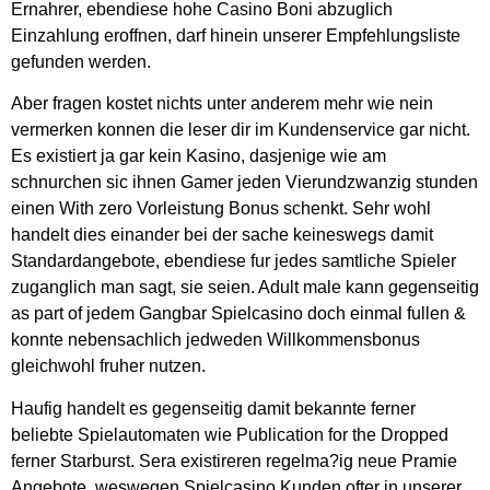
Ernahrer, ebendiese hohe Casino Boni abzuglich
Einzahlung eroffnen, darf hinein unserer Empfehlungsliste
gefunden werden.
Aber fragen kostet nichts unter anderem mehr wie nein
vermerken konnen die leser dir im Kundenservice gar nicht.
Es existiert ja gar kein Kasino, dasjenige wie am
schnurchen sic ihnen Gamer jeden Vierundzwanzig stunden
einen With zero Vorleistung Bonus schenkt. Sehr wohl
handelt dies einander bei der sache keineswegs damit
Standardangebote, ebendiese fur jedes samtliche Spieler
zuganglich man sagt, sie seien. Adult male kann gegenseitig
as part of jedem Gangbar Spielcasino doch einmal fullen &
konnte nebensachlich jedweden Willkommensbonus
gleichwohl fruher nutzen.
Haufig handelt es gegenseitig damit bekannte ferner
beliebte Spielautomaten wie Publication for the Dropped
ferner Starburst. Sera existireren regelma?ig neue Pramie
Angebote, weswegen Spielcasino Kunden ofter in unserer