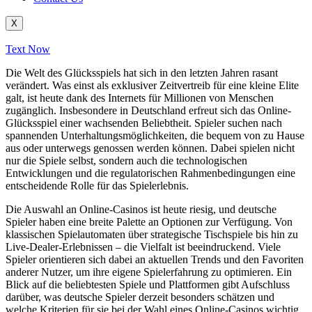
X
Text Now
Die Welt des Glücksspiels hat sich in den letzten Jahren rasant
verändert. Was einst als exklusiver Zeitvertreib für eine kleine Elite
galt, ist heute dank des Internets für Millionen von Menschen
zugänglich. Insbesondere in Deutschland erfreut sich das Online-
Glücksspiel einer wachsenden Beliebtheit. Spieler suchen nach
spannenden Unterhaltungsmöglichkeiten, die bequem von zu Hause
aus oder unterwegs genossen werden können. Dabei spielen nicht
nur die Spiele selbst, sondern auch die technologischen
Entwicklungen und die regulatorischen Rahmenbedingungen eine
entscheidende Rolle für das Spielerlebnis.
Die Auswahl an Online-Casinos ist heute riesig, und deutsche
Spieler haben eine breite Palette an Optionen zur Verfügung. Von
klassischen Spielautomaten über strategische Tischspiele bis hin zu
Live-Dealer-Erlebnissen – die Vielfalt ist beeindruckend. Viele
Spieler orientieren sich dabei an aktuellen Trends und den Favoriten
anderer Nutzer, um ihre eigene Spielerfahrung zu optimieren. Ein
Blick auf die beliebtesten Spiele und Plattformen gibt Aufschluss
darüber, was deutsche Spieler derzeit besonders schätzen und
welche Kriterien für sie bei der Wahl eines Online-Casinos wichtig