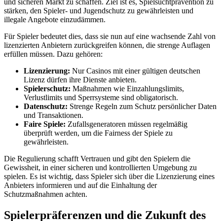
und sicheren Markt zu schaffen. Ziel ist es, Spielsuchtprävention zu
stärken, den Spieler- und Jugendschutz zu gewährleisten und
illegale Angebote einzudämmen.
Für Spieler bedeutet dies, dass sie nun auf eine wachsende Zahl von
lizenzierten Anbietern zurückgreifen können, die strenge Auflagen
erfüllen müssen. Dazu gehören:
Lizenzierung:
Nur Casinos mit einer gültigen deutschen
Lizenz dürfen ihre Dienste anbieten.
Spielerschutz:
Maßnahmen wie Einzahlungslimits,
Verlustlimits und Sperrsysteme sind obligatorisch.
Datenschutz:
Strenge Regeln zum Schutz persönlicher Daten
und Transaktionen.
Faire Spiele:
Zufallsgeneratoren müssen regelmäßig
überprüft werden, um die Fairness der Spiele zu
gewährleisten.
Die Regulierung schafft Vertrauen und gibt den Spielern die
Gewissheit, in einer sicheren und kontrollierten Umgebung zu
spielen. Es ist wichtig, dass Spieler sich über die Lizenzierung eines
Anbieters informieren und auf die Einhaltung der
Schutzmaßnahmen achten.
Spielerpräferenzen und die Zukunft des