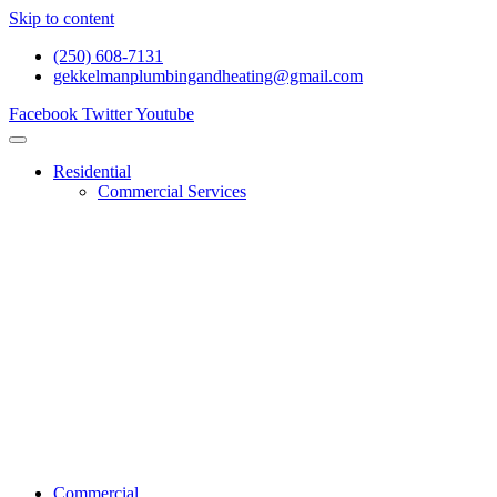
Skip to content
(250) 608-7131
gekkelmanplumbingandheating@gmail.com
Facebook
Twitter
Youtube
Residential
Commercial Services
Renovations And Construction
Gas Services
Drain Services
Heating Services
General Plumbing
Water System Services
Residential Emergency Plumbing
Commercial