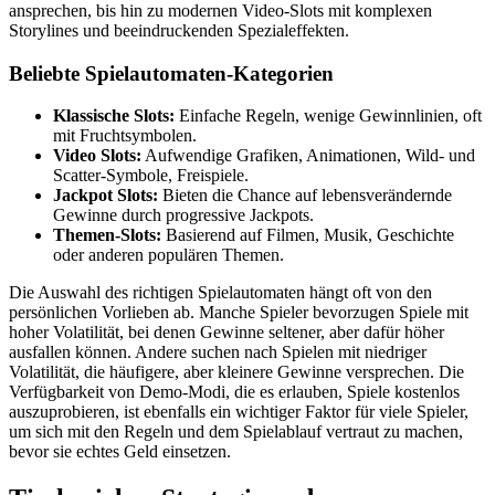
ansprechen, bis hin zu modernen Video-Slots mit komplexen
Storylines und beeindruckenden Spezialeffekten.
Beliebte Spielautomaten-Kategorien
Klassische Slots:
Einfache Regeln, wenige Gewinnlinien, oft
mit Fruchtsymbolen.
Video Slots:
Aufwendige Grafiken, Animationen, Wild- und
Scatter-Symbole, Freispiele.
Jackpot Slots:
Bieten die Chance auf lebensverändernde
Gewinne durch progressive Jackpots.
Themen-Slots:
Basierend auf Filmen, Musik, Geschichte
oder anderen populären Themen.
Die Auswahl des richtigen Spielautomaten hängt oft von den
persönlichen Vorlieben ab. Manche Spieler bevorzugen Spiele mit
hoher Volatilität, bei denen Gewinne seltener, aber dafür höher
ausfallen können. Andere suchen nach Spielen mit niedriger
Volatilität, die häufigere, aber kleinere Gewinne versprechen. Die
Verfügbarkeit von Demo-Modi, die es erlauben, Spiele kostenlos
auszuprobieren, ist ebenfalls ein wichtiger Faktor für viele Spieler,
um sich mit den Regeln und dem Spielablauf vertraut zu machen,
bevor sie echtes Geld einsetzen.