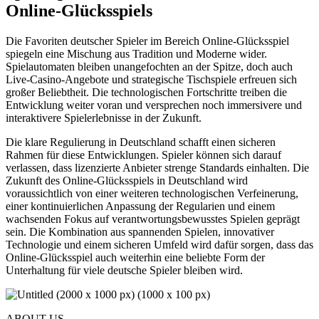
Online-Glücksspiels
Die Favoriten deutscher Spieler im Bereich Online-Glücksspiel
spiegeln eine Mischung aus Tradition und Moderne wider.
Spielautomaten bleiben unangefochten an der Spitze, doch auch
Live-Casino-Angebote und strategische Tischspiele erfreuen sich
großer Beliebtheit. Die technologischen Fortschritte treiben die
Entwicklung weiter voran und versprechen noch immersivere und
interaktivere Spielerlebnisse in der Zukunft.
Die klare Regulierung in Deutschland schafft einen sicheren
Rahmen für diese Entwicklungen. Spieler können sich darauf
verlassen, dass lizenzierte Anbieter strenge Standards einhalten. Die
Zukunft des Online-Glücksspiels in Deutschland wird
voraussichtlich von einer weiteren technologischen Verfeinerung,
einer kontinuierlichen Anpassung der Regularien und einem
wachsenden Fokus auf verantwortungsbewusstes Spielen geprägt
sein. Die Kombination aus spannenden Spielen, innovativer
Technologie und einem sicheren Umfeld wird dafür sorgen, dass das
Online-Glücksspiel auch weiterhin eine beliebte Form der
Unterhaltung für viele deutsche Spieler bleiben wird.
ABOUT US