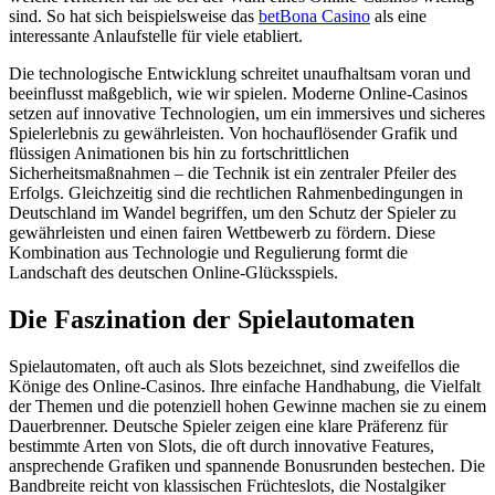
sind. So hat sich beispielsweise das
betBona Casino
als eine
interessante Anlaufstelle für viele etabliert.
Die technologische Entwicklung schreitet unaufhaltsam voran und
beeinflusst maßgeblich, wie wir spielen. Moderne Online-Casinos
setzen auf innovative Technologien, um ein immersives und sicheres
Spielerlebnis zu gewährleisten. Von hochauflösender Grafik und
flüssigen Animationen bis hin zu fortschrittlichen
Sicherheitsmaßnahmen – die Technik ist ein zentraler Pfeiler des
Erfolgs. Gleichzeitig sind die rechtlichen Rahmenbedingungen in
Deutschland im Wandel begriffen, um den Schutz der Spieler zu
gewährleisten und einen fairen Wettbewerb zu fördern. Diese
Kombination aus Technologie und Regulierung formt die
Landschaft des deutschen Online-Glücksspiels.
Die Faszination der Spielautomaten
Spielautomaten, oft auch als Slots bezeichnet, sind zweifellos die
Könige des Online-Casinos. Ihre einfache Handhabung, die Vielfalt
der Themen und die potenziell hohen Gewinne machen sie zu einem
Dauerbrenner. Deutsche Spieler zeigen eine klare Präferenz für
bestimmte Arten von Slots, die oft durch innovative Features,
ansprechende Grafiken und spannende Bonusrunden bestechen. Die
Bandbreite reicht von klassischen Früchteslots, die Nostalgiker