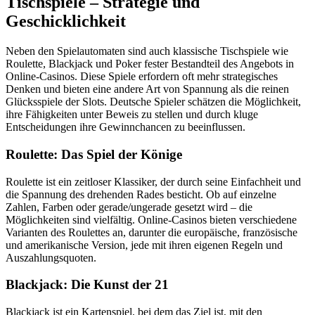
Tischspiele – Strategie und
Geschicklichkeit
Neben den Spielautomaten sind auch klassische Tischspiele wie
Roulette, Blackjack und Poker fester Bestandteil des Angebots in
Online-Casinos. Diese Spiele erfordern oft mehr strategisches
Denken und bieten eine andere Art von Spannung als die reinen
Glücksspiele der Slots. Deutsche Spieler schätzen die Möglichkeit,
ihre Fähigkeiten unter Beweis zu stellen und durch kluge
Entscheidungen ihre Gewinnchancen zu beeinflussen.
Roulette: Das Spiel der Könige
Roulette ist ein zeitloser Klassiker, der durch seine Einfachheit und
die Spannung des drehenden Rades besticht. Ob auf einzelne
Zahlen, Farben oder gerade/ungerade gesetzt wird – die
Möglichkeiten sind vielfältig. Online-Casinos bieten verschiedene
Varianten des Roulettes an, darunter die europäische, französische
und amerikanische Version, jede mit ihren eigenen Regeln und
Auszahlungsquoten.
Blackjack: Die Kunst der 21
Blackjack ist ein Kartenspiel, bei dem das Ziel ist, mit den