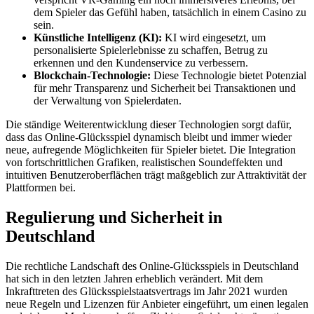
dem Spieler das Gefühl haben, tatsächlich in einem Casino zu
sein.
Künstliche Intelligenz (KI):
KI wird eingesetzt, um
personalisierte Spielerlebnisse zu schaffen, Betrug zu
erkennen und den Kundenservice zu verbessern.
Blockchain-Technologie:
Diese Technologie bietet Potenzial
für mehr Transparenz und Sicherheit bei Transaktionen und
der Verwaltung von Spielerdaten.
Die ständige Weiterentwicklung dieser Technologien sorgt dafür,
dass das Online-Glücksspiel dynamisch bleibt und immer wieder
neue, aufregende Möglichkeiten für Spieler bietet. Die Integration
von fortschrittlichen Grafiken, realistischen Soundeffekten und
intuitiven Benutzeroberflächen trägt maßgeblich zur Attraktivität der
Plattformen bei.
Regulierung und Sicherheit in
Deutschland
Die rechtliche Landschaft des Online-Glücksspiels in Deutschland
hat sich in den letzten Jahren erheblich verändert. Mit dem
Inkrafttreten des Glücksspielstaatsvertrags im Jahr 2021 wurden
neue Regeln und Lizenzen für Anbieter eingeführt, um einen legalen