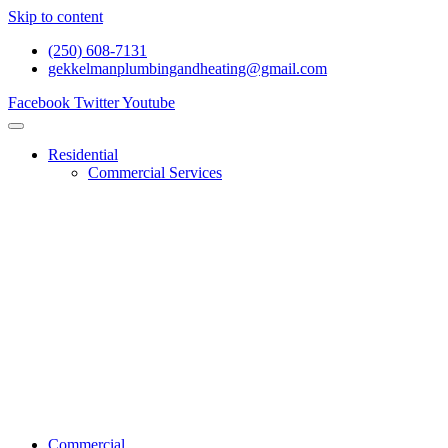
Skip to content
(250) 608-7131
gekkelmanplumbingandheating@gmail.com
Facebook
Twitter
Youtube
Residential
Commercial Services
Renovations And Construction
Gas Services
Drain Services
Heating Services
General Plumbing
Water System Services
Residential Emergency Plumbing
Commercial