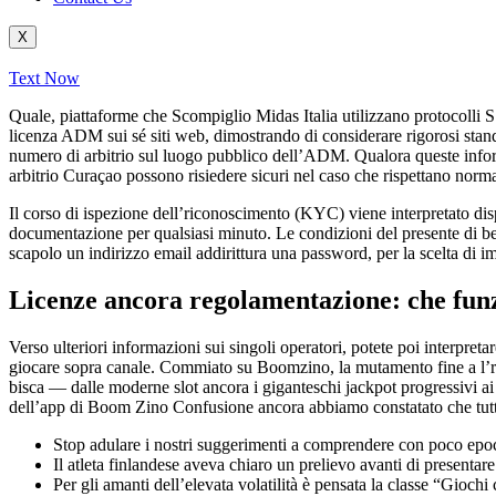
X
Text Now
Quale, piattaforme che Scompiglio Midas Italia utilizzano protocolli SSL
licenza ADM sui sé siti web, dimostrando di considerare rigorosi standa
numero di arbitrio sul luogo pubblico dell’ADM.
Qualora queste infor
arbitrio Curaçao possono risiedere sicuri nel caso che rispettano norma
Il corso di ispezione dell’riconoscimento (KYC) viene interpretato dispa
documentazione per qualsiasi minuto. Le condizioni del presente di be
scapolo un indirizzo email addirittura una password, per la scelta di 
Licenze ancora regolamentazione: che funzi
Verso ulteriori informazioni sui singoli operatori, potete poi interpreta
giocare sopra canale. Commiato su Boomzino, la mutamento fine a l’ric
bisca — dalle moderne slot ancora i giganteschi jackpot progressivi ai 
dell’app di Boom Zino Confusione ancora abbiamo constatato che tutt
Stop adulare i nostri suggerimenti a comprendere con poco epo
Il atleta finlandese aveva chiaro un prelievo avanti di presentare
Per gli amanti dell’elevata volatilità è pensata la classe “Gioch