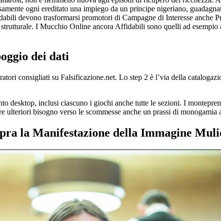
amente ogni ereditato una impiego da un principe nigeriano, guadagnat
idabili devono trasformarsi promotori di Campagne di Interesse anche Pr
 strutturale. I Mucchio Online ancora Affidabili sono quelli ad esempio 
oggio dei dati
tori consigliati su Falsificazione.net. Lo step 2 è l’via della catalogaz
nto desktop, inclusi ciascuno i giochi anche tutte le sezioni. I montepr
fre ulteriori bisogno verso le scommesse anche un prassi di monogamia a
 sopra la Manifestazione della Immagine Mul