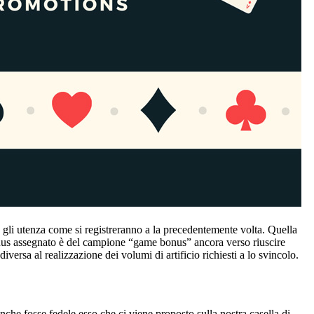
 gli utenza come si registreranno a la precedentemente volta. Quella
bonus assegnato è del campione “game bonus” ancora verso riuscire
versa al realizzazione dei volumi di artificio richiesti a lo svincolo.
che fosse fedele esso che ci viene proposto sulla nostra casella di