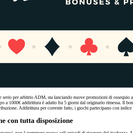
che serio per arbitrio ADM, sta lanciando nuove promozioni di ossequio a
o a 1000€ addirittura è adatto fra 5 giorni dal originario rimessa. Il 
buzione. Addirittura per corrente fatto, i giochi partecipano con indice di
ne con tutta disposizione
danarosi, non è nemmeno nuova agli episodi di ricupero del ricchezza. An