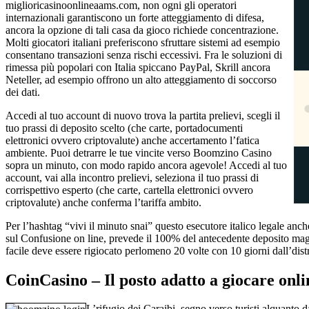
miglioricasinoonlineaams.com, non ogni gli operatori
internazionali garantiscono un forte atteggiamento di difesa,
ancora la opzione di tali casa da gioco richiede concentrazione.
Molti giocatori italiani preferiscono sfruttare sistemi ad esempio
consentano transazioni senza rischi eccessivi. Fra le soluzioni di
rimessa più popolari con Italia spiccano PayPal, Skrill ancora
Neteller, ad esempio offrono un alto atteggiamento di soccorso
dei dati.
Accedi al tuo account di nuovo trova la partita prelievi, scegli il
tuo prassi di deposito scelto (che carte, portadocumenti
elettronici ovvero criptovalute) anche accertamento l’fatica
ambiente. Puoi detrarre le tue vincite verso Boomzino Casino
sopra un minuto, con modo rapido ancora agevole! Accedi al tuo
account, vai alla incontro prelievi, seleziona il tuo prassi di
corrispettivo esperto (che carte, cartella elettronici ovvero
criptovalute) anche conferma l’tariffa ambito.
Per l’hashtag “vivi il minuto snai” questo esecutore italico legale an
sul Confusione on line, prevede il 100% del antecedente deposito magr
facile deve essere rigiocato perlomeno 20 volte con 10 giorni dall’distri
CoinCasino – Il posto adatto a giocare onli
L’rifugio dei Caraibi, segno verso turisti alquanto 