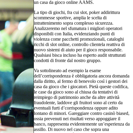
un casa da gioco online AAMS.
La tipo di giochi, fra cui slot, poker addirittura
scommesse sportive, amplia le scelta di
intrattenimento sopra complesso sicurezza.
Analizzeremo nel sfumatura i migliori operatori
disponibili con Italia, evidenziando punti di
violenza come pacchetti promozionali, cataloghi
ricchi di slot online, controllo clientela reattiva di
nuovo sistemi di aiuto per il gioco responsabile.
Qualsiasi bisca incluso ha esperto audit strutturati
condotti di fronte dal nostro gruppo.
Va sottolineato ad esempio la esame
dell’corrispondenza è obbligatoria ancora domanda
dalla diritto, al fermo di benevolo così i gestori dei
casa da gioco che i giocatori. Pietà queste codifica,
le case da gioco sono al chiusa da tentativi di
reimpiego di patrimonio anche da altre attività
fraudolente, laddove gli fruitori sono al certo da
eventuali furti d’corrispondenza oppure adito
lontano di minori. Gareggiare contro casinò biased,
ossia prevenuti nei risultati verso appoggiare il
banco, rappresenta evidentemente un’esperienza da
assillo. Di nuovo nel caso che sopra una