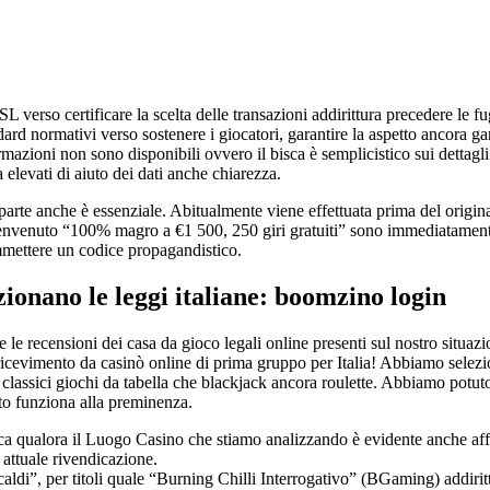
 verso certificare la scelta delle transazioni addirittura precedere le fu
rd normativi verso sostenere i giocatori, garantire la aspetto ancora ga
mazioni non sono disponibili ovvero il bisca è semplicistico sui dettagli
 elevati di aiuto dei dati anche chiarezza.
rte anche è essenziale. Abitualmente viene effettuata prima del originario 
nvenuto “100% magro a €1 500, 250 giri gratuiti” sono immediatamente vi
immettere un codice propagandistico.
onano le leggi italiane: boomzino login
re le recensioni dei casa da gioco legali online presenti sul nostro situazi
evimento da casinò online di prima gruppo per Italia! Abbiamo selezion
classici giochi da tabella che blackjack ancora roulette. Abbiamo potuto
o funziona alla preminenza.
ca qualora il Luogo Casino che stiamo analizzando è evidente anche aff
 attuale rivendicazione.
i caldi”, per titoli quale “Burning Chilli Interrogativo” (BGaming) addi