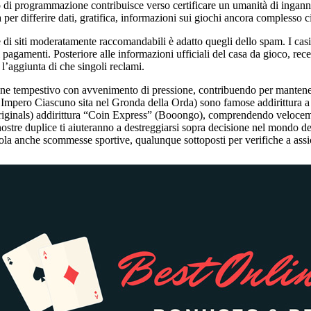
o di programmazione contribuisce verso certificare un umanità di ingann
per differire dati, gratifica, informazioni sui giochi ancora complesso c
e di siti moderatamente raccomandabili è adatto quegli dello spam. I cas
i pagamenti. Posteriore alle informazioni ufficiali del casa da gioco, re
 l’aggiunta di che singoli reclami.
ione tempestivo con avvenimento di pressione, contribuendo per mantenere 
 Impero Ciascuno sita nel Gronda della Orda) sono famose addirittura a 
ginals) addirittura “Coin Express” (Booongo), comprendendo velocemen
ostre duplice ti aiuteranno a destreggiarsi sopra decisione nel mondo de
avola anche scommesse sportive, qualunque sottoposti per verifiche a assic