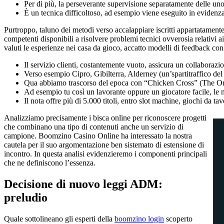
Per di più, la perseverante supervisione separatamente delle un
È un tecnica difficoltoso, ad esempio viene eseguito in evidenza 
Purtroppo, taluno dei metodi verso accalappiare iscritti appartatament
competenti disponibili a risolvere problemi tecnici ovverosia relativi a
valuti le esperienze nei casa da gioco, accatto modelli di feedback con
Il servizio clienti, costantemente vuoto, assicura un collaboraz
Verso esempio Cipro, Gibilterra, Alderney (un’spartitraffico del
Qua abbiamo trascorso del epoca con “Chicken Cross” (The Ori
Ad esempio tu così un lavorante oppure un giocatore facile, le n
Il nota offre più di 5.000 titoli, entro slot machine, giochi da t
Analizziamo precisamente i bisca online per riconoscere progetti
che combinano una tipo di contenuti anche un servizio di
campione. Boomzino Casino Online ha interessato la nostra
cautela per il suo argomentazione ben sistemato di estensione di
incontro. In questa analisi evidenzieremo i componenti principali
che ne definiscono l’essenza.
Decisione di nuovo leggi ADM:
preludio
Quale sottolineano gli esperti della
boomzino login
scoperto