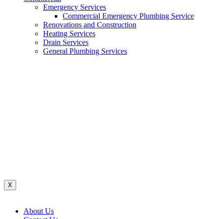
Emergency Services
Commercial Emergency Plumbing Service
Renovations and Construction
Heating Services
Drain Services
General Plumbing Services
Renovations And Construction
Water System
Heating Services
Gas Services
General Plumbing Services
Drain Services
Commercial Emergency Plumbing
X
About Us