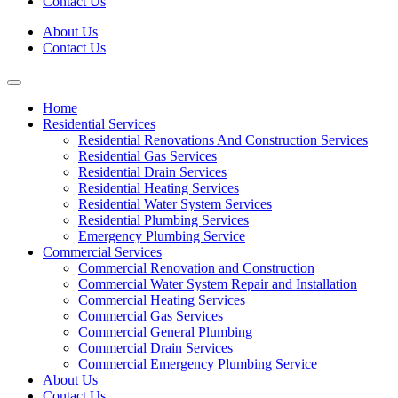
Contact Us
About Us
Contact Us
Home
Residential Services
Residential Renovations And Construction Services
Residential Gas Services
Residential Drain Services
Residential Heating Services
Residential Water System Services
Residential Plumbing Services
Emergency Plumbing Service
Commercial Services
Commercial Renovation and Construction
Commercial Water System Repair and Installation
Commercial Heating Services
Commercial Gas Services
Commercial General Plumbing
Commercial Drain Services
Commercial Emergency Plumbing Service
About Us
Contact Us