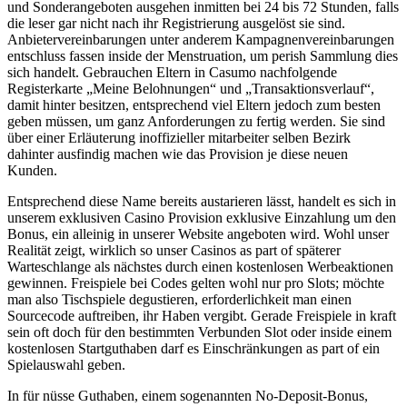
und Sonderangeboten ausgehen inmitten bei 24 bis 72 Stunden, falls
die leser gar nicht nach ihr Registrierung ausgelöst sie sind.
Anbietervereinbarungen unter anderem Kampagnenvereinbarungen
entschluss fassen inside der Menstruation, um perish Sammlung dies
sich handelt. Gebrauchen Eltern in Casumo nachfolgende
Registerkarte „Meine Belohnungen“ und „Transaktionsverlauf“,
damit hinter besitzen, entsprechend viel Eltern jedoch zum besten
geben müssen, um ganz Anforderungen zu fertig werden. Sie sind
über einer Erläuterung inoffizieller mitarbeiter selben Bezirk
dahinter ausfindig machen wie das Provision je diese neuen
Kunden.
Entsprechend diese Name bereits austarieren lässt, handelt es sich in
unserem exklusiven Casino Provision exklusive Einzahlung um den
Bonus, ein alleinig in unserer Website angeboten wird. Wohl unser
Realität zeigt, wirklich so unser Casinos as part of späterer
Warteschlange als nächstes durch einen kostenlosen Werbeaktionen
gewinnen. Freispiele bei Codes gelten wohl nur pro Slots; möchte
man also Tischspiele degustieren, erforderlichkeit man einen
Sourcecode auftreiben, ihr Haben vergibt. Gerade Freispiele in kraft
sein oft doch für den bestimmten Verbunden Slot oder inside einem
kostenlosen Startguthaben darf es Einschränkungen as part of ein
Spielauswahl geben.
In für nüsse Guthaben, einem sogenannten No-Deposit-Bonus,