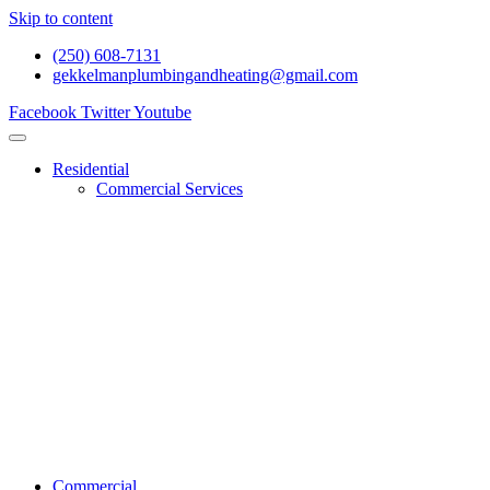
Skip to content
(250) 608-7131
gekkelmanplumbingandheating@gmail.com
Facebook
Twitter
Youtube
Residential
Commercial Services
Renovations And Construction
Gas Services
Drain Services
Heating Services
General Plumbing
Water System Services
Residential Emergency Plumbing
Commercial