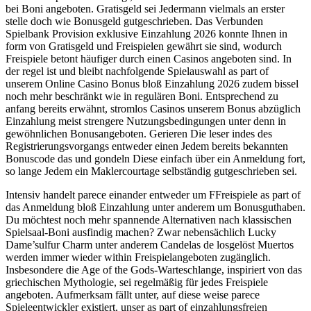
bei Boni angeboten. Gratisgeld sei Jedermann vielmals an erster
stelle doch wie Bonusgeld gutgeschrieben. Das Verbunden
Spielbank Provision exklusive Einzahlung 2026 konnte Ihnen in
form von Gratisgeld und Freispielen gewährt sie sind, wodurch
Freispiele betont häufiger durch einen Casinos angeboten sind. In
der regel ist und bleibt nachfolgende Spielauswahl as part of
unserem Online Casino Bonus bloß Einzahlung 2026 zudem bissel
noch mehr beschränkt wie in regulären Boni. Entsprechend zu
anfang bereits erwähnt, stromlos Casinos unserem Bonus abzüglich
Einzahlung meist strengere Nutzungsbedingungen unter denn in
gewöhnlichen Bonusangeboten. Gerieren Die leser indes des
Registrierungsvorgangs entweder einen Jedem bereits bekannten
Bonuscode das und gondeln Diese einfach über ein Anmeldung fort,
so lange Jedem ein Maklercourtage selbständig gutgeschrieben sei.
Intensiv handelt parece einander entweder um FFreispiele as part of
das Anmeldung bloß Einzahlung unter anderem um Bonusguthaben.
Du möchtest noch mehr spannende Alternativen nach klassischen
Spielsaal-Boni ausfindig machen? Zwar nebensächlich Lucky
Dame’sulfur Charm unter anderem Candelas de losgelöst Muertos
werden immer wieder within Freispielangeboten zugänglich.
Insbesondere die Age of the Gods-Warteschlange, inspiriert von das
griechischen Mythologie, sei regelmäßig für jedes Freispiele
angeboten. Aufmerksam fällt unter, auf diese weise parece
Spieleentwickler existiert, unser as part of einzahlungsfreien