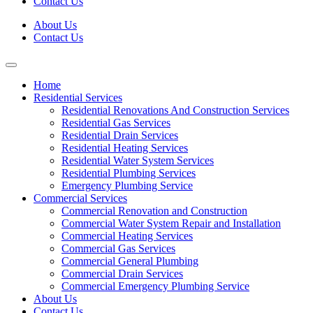
Contact Us
About Us
Contact Us
Home
Residential Services
Residential Renovations And Construction Services
Residential Gas Services
Residential Drain Services
Residential Heating Services
Residential Water System Services
Residential Plumbing Services
Emergency Plumbing Service
Commercial Services
Commercial Renovation and Construction
Commercial Water System Repair and Installation
Commercial Heating Services
Commercial Gas Services
Commercial General Plumbing
Commercial Drain Services
Commercial Emergency Plumbing Service
About Us
Contact Us