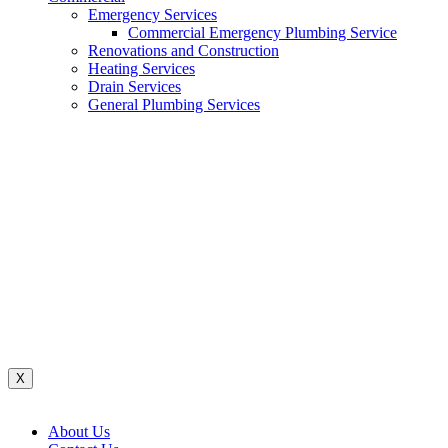
Emergency Services
Commercial Emergency Plumbing Service
Renovations and Construction
Heating Services
Drain Services
General Plumbing Services
Renovations And Construction
Water System
Heating Services
Gas Services
General Plumbing Services
Drain Services
Commercial Emergency Plumbing
X
About Us