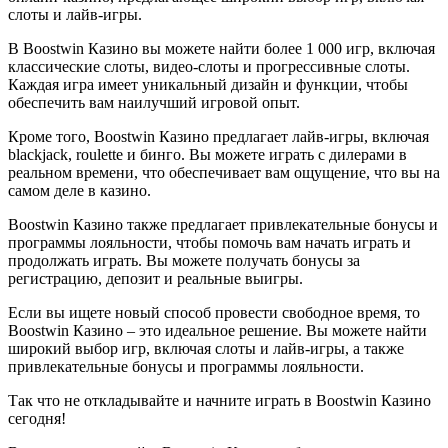
слоты и лайв-игры.
В Boostwin Казино вы можете найти более 1 000 игр, включая
классические слоты, видео-слоты и прогрессивные слоты.
Каждая игра имеет уникальный дизайн и функции, чтобы
обеспечить вам наилучший игровой опыт.
Кроме того, Boostwin Казино предлагает лайв-игры, включая
blackjack, roulette и бинго. Вы можете играть с дилерами в
реальном времени, что обеспечивает вам ощущение, что вы на
самом деле в казино.
Boostwin Казино также предлагает привлекательные бонусы и
программы лояльности, чтобы помочь вам начать играть и
продолжать играть. Вы можете получать бонусы за
регистрацию, депозит и реальные выигры.
Если вы ищете новый способ провести свободное время, то
Boostwin Казино – это идеальное решение. Вы можете найти
широкий выбор игр, включая слоты и лайв-игры, а также
привлекательные бонусы и программы лояльности.
Так что не откладывайте и начните играть в Boostwin Казино
сегодня!