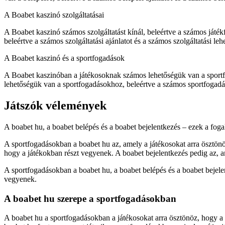
A Boabet kaszinó szolgáltatásai
A Boabet kaszinó számos szolgáltatást kínál, beleértve a számos játé
beleértve a számos szolgáltatási ajánlatot és a számos szolgáltatási leh
A Boabet kaszinó és a sportfogadások
A Boabet kaszinóban a játékosoknak számos lehetőségük van a sportfo
lehetőségük van a sportfogadásokhoz, beleértve a számos sportfogadási
Játszók vélemények
A boabet hu, a boabet belépés és a boabet bejelentkezés – ezek a fo
A sportfogadásokban a boabet hu az, amely a játékosokat arra ösztönöz
hogy a játékokban részt vegyenek. A boabet bejelentkezés pedig az, a
A sportfogadásokban a boabet hu, a boabet belépés és a boabet bejelen
vegyenek.
A boabet hu szerepe a sportfogadásokban
A boabet hu a sportfogadásokban a játékosokat arra ösztönöz, hogy a l