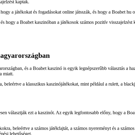
ajelzést kaptak.
hogy a játékokat és fogadásokat online játsszák, és hogy a Boabet hu o
 és hogy a Boabet kaszinóban a játékosok számos pozitív visszajelzést 
Magyarországban
országban, és a Boabet kaszinó is egyik legnépszerűbb választás a ha
a miatt.
eleértve a klasszikus kaszinójátékokat, mint például a rulett, a blackj
en választják ezt a kaszinót. Az egyik legfontosabb előny, hogy a Boa
kokra, beleértve a számos játékfajtát, a számos nyereményt és a számo
épési lehetőséget.