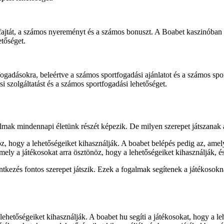
kfajtát, a számos nyereményt és a számos bonuszt. A Boabet kaszinóban
etőséget.
gadásokra, beleértve a számos sportfogadási ajánlatot és a számos sp
 szolgáltatást és a számos sportfogadási lehetőséget.
galmak mindennapi életünk részét képezik. De milyen szerepet játszan
, hogy a lehetőségeiket kihasználják. A boabet belépés pedig az, amely
mely a játékosokat arra ösztönöz, hogy a lehetőségeiket kihasználják, 
tkezés fontos szerepet játszik. Ezek a fogalmak segítenek a játékosokn
ehetőségeiket kihasználják. A boabet hu segíti a játékosokat, hogy a l