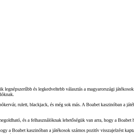
k legnépszerűbb és legkedveltebb választás a magyarországi játékosok
álóknak.
ókervár, rulett, blackjack, és még sok más. A Boabet kaszinóban a játé
goldható, és a felhasználóknak lehetőségük van arra, hogy a Boabet hu
gy a Boabet kaszinóban a játékosok számos pozitív visszajelzést kapta