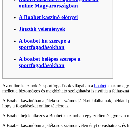
online Magyarországban
A Boabet kaszinó előnyei
Játszók vélemények
A boabet hu szerepe a
sportfogadásokban
A boabet belépés szerepe a
sportfogadásokban
Az online kaszinók és sportfogadások világában a
boabet
kaszinó egyi
mellett a biztonságos és megbízható szolgáltatást is nyújtja a felhaszn
A Boabet kaszinóban a játékosok számos játékot találhatnak, például p
hogy a fogadásokat online tételére is.
A Boabet bejelentkezés a Boabet kaszinóban egyszerűen és gyorsan me
A Boabet kaszinóban a játékosok számos véleményt olvashatnak, és ho