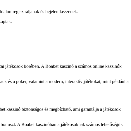
ldalon regisztráljanak és bejelentkezzenek.
kaptak.
zai játékosok körében. A Boabet kaszinó a számos online kaszinók
ack és a poker, valamint a modern, interaktív játékokat, mint például a
bet kaszinó biztonságos és megbízható, ami garantálja a játékosok
s bonuszt. A Boabet kaszinóban a játékosoknak számos lehetőségük