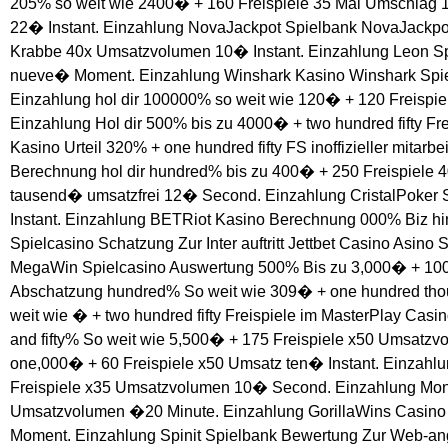
205% so weit wie 2400� + 160 Freispiele 35 Mal Umschlag 1
22� Instant. Einzahlung NovaJackpot Spielbank NovaJackpot C
Krabbe 40x Umsatzvolumen 10� Instant. Einzahlung Leon Sp
nueve� Moment. Einzahlung Winshark Kasino Winshark Spie
Einzahlung hol dir 100000% so weit wie 120� + 120 Freispie
Einzahlung Hol dir 500% bis zu 4000� + two hundred fifty Fr
Kasino Urteil 320% + one hundred fifty FS inoffizieller mit
Berechnung hol dir hundred% bis zu 400� + 250 Freispiele 
tausend� umsatzfrei 12� Second. Einzahlung CristalPoker S
Instant. Einzahlung BETRiot Kasino Berechnung 000% Biz hi
Spielcasino Schatzung Zur Inter auftritt Jettbet Casino As
MegaWin Spielcasino Auswertung 500% Bis zu 3,000� + 100
Abschatzung hundred% So weit wie 309� + one hundred tho
weit wie � + two hundred fifty Freispiele im MasterPlay Ca
and fifty% So weit wie 5,500� + 175 Freispiele x50 Umsatz
one,000� + 60 Freispiele x50 Umsatz ten� Instant. Einzah
Freispiele x35 Umsatzvolumen 10� Second. Einzahlung Monro
Umsatzvolumen �20 Minute. Einzahlung GorillaWins Casino
Moment. Einzahlung Spinit Spielbank Bewertung Zur Web-ang