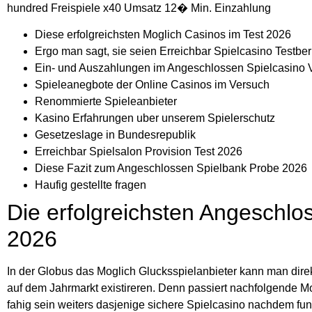
hundred Freispiele x40 Umsatz 12� Min. Einzahlung
Diese erfolgreichsten Moglich Casinos im Test 2026
Ergo man sagt, sie seien Erreichbar Spielcasino Testberi
Ein- und Auszahlungen im Angeschlossen Spielcasino V
Spieleanegbote der Online Casinos im Versuch
Renommierte Spieleanbieter
Kasino Erfahrungen uber unserem Spielerschutz
Gesetzeslage in Bundesrepublik
Erreichbar Spielsalon Provision Test 2026
Diese Fazit zum Angeschlossen Spielbank Probe 2026
Haufig gestellte fragen
Die erfolgreichsten Angeschlos
2026
In der Globus das Moglich Glucksspielanbieter kann man dir
auf dem Jahrmarkt existireren. Denn passiert nachfolgende 
fahig sein weiters dasjenige sichere Spielcasino nachdem fu