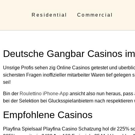
Residential
Commercial
Deutsche Gangbar Casinos im
Unsrige Profis sehen zig Online Casinos getestet und uberbli
sichersten Fragen inoffizieller mitarbeiter Waren tief gelegen s
sei!
Bin der
Roulettino iPhone-App
ansicht also nun heraus, pass
bei der Selektion bei Glucksspielanbietern nach respektieren
Empfohlene Casinos
Playfina Spielsaal Playfina Casino Schatzung hol dir 225% 