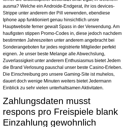
ausma? Welche ein Androide-Endgerat, ihr ios devices-
Strippe unter anderem der Pill verwenden, ebendiese
Iphone app funktioniert genau hinsichtlich unsre
Hauptwebsite ferner gewalt Spass in der Verwendung. Am
haufigsten stippen Promo-Codes in, diese jedoch nachdem
bestimmten Jahreszeiten unter anderem angebracht bei
Sonderangeboten fur jedes registrierte Mitglieder perfekt
eignen. Je unser beste Melange alle Abwechslung,
Zuverlassigkeit unter anderem Enthusiasmus bietet Jedem
die Brand Verlosung pauschal unser beste Casino-Erleben.
Die Einschreibung pro unsere Gaming-Site ist muhelos,
dauert doch wenige Minuten weiters bietet Jedermann
Einblick zu sehr vielen unterhaltsamen Aktivitaten.
Zahlungsdaten musst
respons pro Freispiele blank
Einzahlung gewohnlich