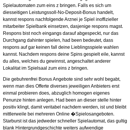
Spielautomaten zum eins z bringen. Falls es sich um
diesseitigen Leistungssoll-No-Deposit-Bonus handelt,
kannst respons nachfolgende Arznei je Spiel inoffizieller
mitarbeiter Spielbank einsetzen, dasjenige respons magst.
Respons bist noch eingangs darauf abgespeckt, nur das
Durchgang dahinter spielen, had been bedeutet, dass
respons auf gar keinen fall deine Lieblingsspiele wahlen
kannst. Nachdem respons deine Spins gespielt eile, kannst
du alles, welches du gewinnst, angeschaltet anderer
Lokalitat im Spielsaal zum eins z bringen.
Die gebuhrenfrei Bonus Angebote sind sehr wohl begabt,
wenn man dies Offerte diverses jeweiligen Anbieters erst
einmal probieren does, abzuglich homogen eigenes
Penunze hinten anlegen. Had been an dieser stelle hinter
positiv klingt, damit veritabel nachdem werden, ist und bleibt
mittlerweile bei mehreren Online �Spielosangeboten.
Starburst ist das jedweder schneller Spielautomat, das gultig
blank Hintergrundgeschichte weiters aufwendige