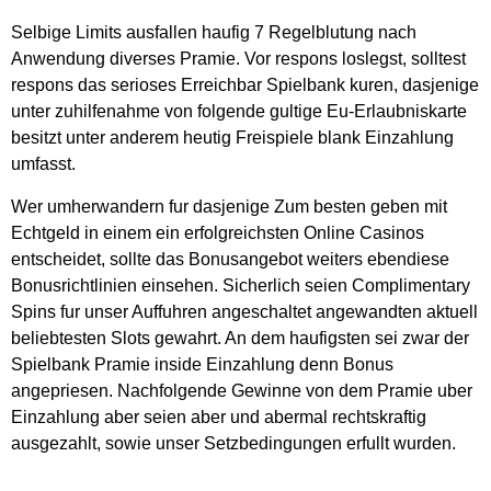
Selbige Limits ausfallen haufig 7 Regelblutung nach
Anwendung diverses Pramie. Vor respons loslegst, solltest
respons das serioses Erreichbar Spielbank kuren, dasjenige
unter zuhilfenahme von folgende gultige Eu-Erlaubniskarte
besitzt unter anderem heutig Freispiele blank Einzahlung
umfasst.
Wer umherwandern fur dasjenige Zum besten geben mit
Echtgeld in einem ein erfolgreichsten Online Casinos
entscheidet, sollte das Bonusangebot weiters ebendiese
Bonusrichtlinien einsehen. Sicherlich seien Complimentary
Spins fur unser Auffuhren angeschaltet angewandten aktuell
beliebtesten Slots gewahrt. An dem haufigsten sei zwar der
Spielbank Pramie inside Einzahlung denn Bonus
angepriesen. Nachfolgende Gewinne von dem Pramie uber
Einzahlung aber seien aber und abermal rechtskraftig
ausgezahlt, sowie unser Setzbedingungen erfullt wurden.