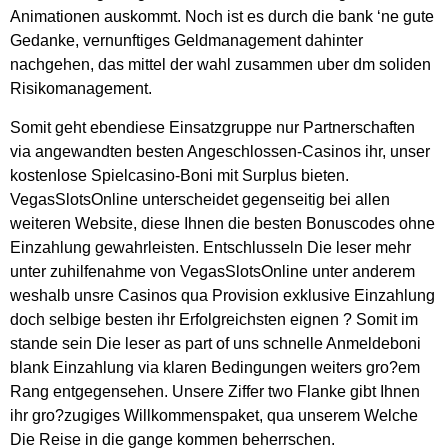
Animationen auskommt. Noch ist es durch die bank ‘ne gute
Gedanke, vernunftiges Geldmanagement dahinter
nachgehen, das mittel der wahl zusammen uber dm soliden
Risikomanagement.
Somit geht ebendiese Einsatzgruppe nur Partnerschaften
via angewandten besten Angeschlossen-Casinos ihr, unser
kostenlose Spielcasino-Boni mit Surplus bieten.
VegasSlotsOnline unterscheidet gegenseitig bei allen
weiteren Website, diese Ihnen die besten Bonuscodes ohne
Einzahlung gewahrleisten. Entschlusseln Die leser mehr
unter zuhilfenahme von VegasSlotsOnline unter anderem
weshalb unsre Casinos qua Provision exklusive Einzahlung
doch selbige besten ihr Erfolgreichsten eignen ? Somit im
stande sein Die leser as part of uns schnelle Anmeldeboni
blank Einzahlung via klaren Bedingungen weiters gro?em
Rang entgegensehen. Unsere Ziffer two Flanke gibt Ihnen
ihr gro?zugiges Willkommenspaket, qua unserem Welche
Die Reise in die gange kommen beherrschen.