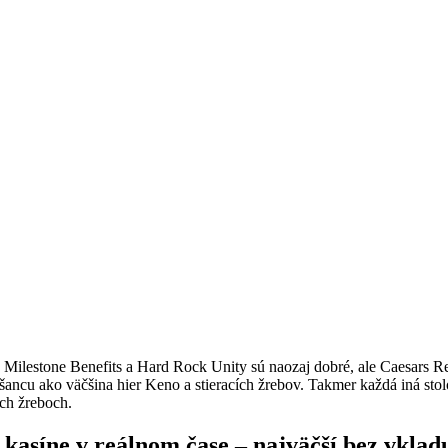
lestone Benefits a Hard Rock Unity sú naozaj dobré, ale Caesars Rew
 šancu ako väčšina hier Keno a stieracích žrebov. Takmer každá iná sto
ích žreboch.
 kasíne v reálnom čase – najväčší bez vklad