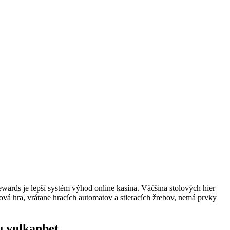
ards je lepší systém výhod online kasína. Väčšina stolových hier
lová hra, vrátane hracích automatov a stieracích žrebov, nemá prvky
u vulkanbet