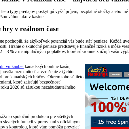
 Tieto typy predajov poskytujú vyšší príjem, bezplatné otočky alebo iné
čšou váhou ako v kasíne.
e hry v reálnom čase
 ste pochopili, že akýkoľvek potenciál vás bude stáť peniaze. Každá 
 Hranie o skutočné peniaze predstavuje finančné riziká a môže viesť k z
ujú 2 – 3 % z manipulačných poplatkov, ktoré súkromne znižujú vašu výp
adu vulkanbet
kanadských online kasín,
jnovšia rozmanitosť a vzrušenie z týchto
i pre kanadských hráčov. Okrem toho sú tieto
niami, ktoré zaisťujú bezpečnosť
 v roku 2026 sú zárukou nezabudnuteľného
dráža to spoločnú produkciu pre všetkých
o skvelých funkcií v porovnaní s oficiálnym
ov s kontrolou, ktoré vám pomôžu prevziať