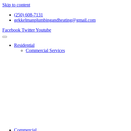
Skip to content
(250) 608-7131
gekkelmanplumbingandheating@gmail.com
Facebook
Twitter
Youtube
Residential
Commercial Services
Renovations And Construction
Gas Services
Drain Services
Heating Services
General Plumbing
Water System Services
Residential Emergency Plumbing
Commercial