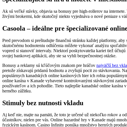
Ak sú veľké stávky, objavia sa bonusy pre high-rollerov na internete.
živými brokermi, kde skutočný niekto vyjednáva o nové peniaze s vä
Casoola – ideálne pre špecializované onlin
Pred prevodom si preštudujte finančnú stránku každej platformy, aby
skutočnému hodnoteniu odlúčenia môžete vykonať analýzu spoľahlivosti.
vopred si stanoviť intervaly. Niektorí poskytovatelia kariet tiež účt
svojej bankovej aplikácii, aby ste sa vyhli bezpečnostnej otázke.
Bonusy a reklamy sú kľúčovým znakom pre hráčov
najväčší bez vkl
pretože získavajú pridanú hodnotu a zvyšujú pocit zo stávkovania. Na
populárnych kanadských online kasínových hier ich robia populárnym
online kasína v Kanade vybavené kontrolovanými stávkovými zariade
používateľov a ich pohodlie. Tieto najlepšie kanadské online kasína
herného zážitku.
Stimuly bez nutnosti vkladu
Aj keď nie, majte na pamäti, že toto je určené už niekoľko rokov a o
účastníkov, nielen pre vás. Online hazardné hry v Kanade majú mnoh
fyzickým kasínom. Casino Infinity ponúka množstvo herných produkt