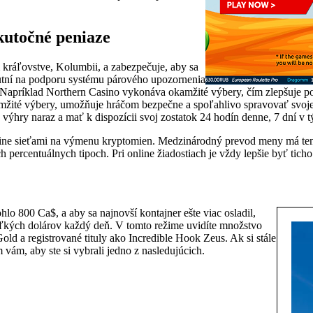
kutočné peniaze
ráľovstve, Kolumbii, a zabezpečuje, aby sa
nutní na podporu systému párového upozornenia
 Napríklad Northern Casino vykonáva okamžité výbery, čím zlepšuje po
amžité výbery, umožňuje hráčom bezpečne a spoľahlivo spravovať svoj
výhry naraz a mať k dispozícii svoj zostatok 24 hodín denne, 7 dní v t
nline sieťami na výmenu kryptomien. Medzinárodný prevod meny má tend
 percentuálnych tipoch. Pri online žiadostiach je vždy lepšie byť ticho
 800 Ca$, a aby sa najnovší kontajner ešte viac osladil,
oľkých dolárov každý deň. V tomto režime uvidíte množstvo
d a registrované tituly ako Incredible Hook Zeus. Ak si stále
vám, aby ste si vybrali jedno z nasledujúcich.