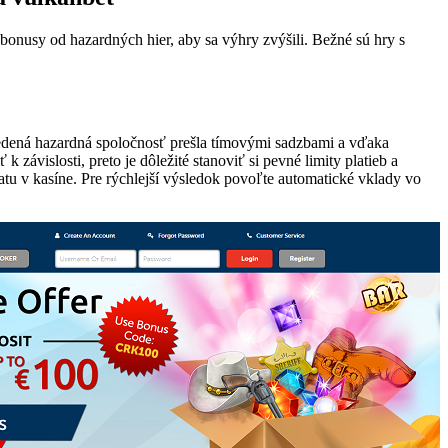
 bonusy od hazardných hier, aby sa výhry zvýšili. Bežné sú hry s
uvedená hazardná spoločnosť prešla tímovými sadzbami a vďaka
ávislosti, preto je dôležité stanoviť si pevné limity platieb a
latu v kasíne. Pre rýchlejší výsledok povoľte automatické vklady vo