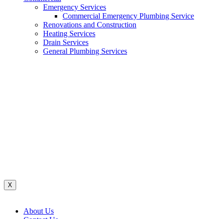
Emergency Services
Commercial Emergency Plumbing Service
Renovations and Construction
Heating Services
Drain Services
General Plumbing Services
Renovations And Construction
Water System
Heating Services
Gas Services
General Plumbing Services
Drain Services
Commercial Emergency Plumbing
X
About Us