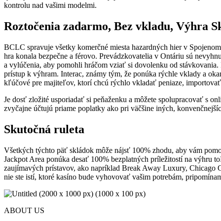
kontrolu nad vašimi modelmi.
Roztočenia zadarmo, Bez vkladu, Výhra S
BCLC spravuje všetky komerčné miesta hazardných hier v Spojenom k
hra konala bezpečne a férovo. Prevádzkovatelia v Ontáriu sú nevyh
a vylúčenia, aby pomohli hráčom vziať si dovolenku od stávkovania.
prístup k výhram. Interac, známy tým, že ponúka rýchle vklady a ok
kľúčové pre majiteľov, ktorí chcú rýchlo vkladať peniaze, importovať 
Je dosť zložité usporiadať si peňaženku a môžete spolupracovať s o
zvyčajne účtujú priame poplatky ako pri väčšine iných, konvenčnejších
Skutočná ruleta
Všetkých týchto päť skládok môže nájsť 100% zhodu, aby vám pomohlo
Jackpot Area ponúka desať 100% bezplatných príležitostí na výhru t
zaujímavých prístavov, ako napríklad Break Away Luxury, Chicago Gol
nie ste istí, ktoré kasíno bude vyhovovať vašim potrebám, pripomínam 
ABOUT US