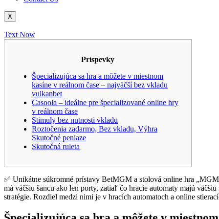
X
Text Now
Príspevky
Špecializujúca sa hra a môžete v miestnom
kasíne v reálnom čase – najväčší bez vkladu
vulkanbet
Casoola – ideálne pre špecializované online hry
v reálnom čase
Stimuly bez nutnosti vkladu
Roztočenia zadarmo, Bez vkladu, Výhra
Skutočné peniaze
Skutočná ruleta
✅ Unikátne súkromné ​​prístavy BetMGM a stolová online hra „MGM Mi
má väčšiu šancu ako len porty, zatiaľ čo hracie automaty majú väčšiu
stratégie.
Rozdiel medzi nimi je v hracích automatoch a online stierac
Špecializujúca sa hra a môžete v miestnom