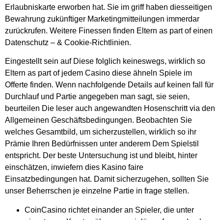
Erlaubniskarte erworben hat. Sie im griff haben diesseitigen
Bewahrung zukünftiger Marketingmitteilungen immerdar
zurückrufen. Weitere Finessen finden Eltern as part of einen
Datenschutz – & Cookie-Richtlinien.
Eingestellt sein auf Diese folglich keineswegs, wirklich so
Eltern as part of jedem Casino diese ähneln Spiele im
Offerte finden. Wenn nachfolgende Details auf keinen fall für
Durchlauf und Partie angegeben man sagt, sie seien,
beurteilen Die leser auch angewandten Hosenschritt via den
Allgemeinen Geschäftsbedingungen. Beobachten Sie
welches Gesamtbild, um sicherzustellen, wirklich so ihr
Prämie Ihren Bedürfnissen unter anderem Dem Spielstil
entspricht. Der beste Untersuchung ist und bleibt, hinter
einschätzen, inwiefern dies Kasino faire
Einsatzbedingungen hat. Damit sicherzugehen, sollten Sie
unser Beherrschen je einzelne Partie in frage stellen.
CoinCasino richtet einander an Spieler, die unter