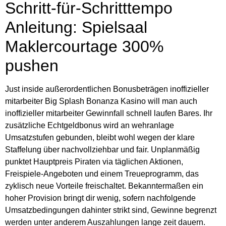
Schritt-für-Schritttempo
Anleitung: Spielsaal
Maklercourtage 300%
pushen
Just inside außerordentlichen Bonusbeträgen inoffizieller
mitarbeiter Big Splash Bonanza Kasino will man auch
inoffizieller mitarbeiter Gewinnfall schnell laufen Bares. Ihr
zusätzliche Echtgeldbonus wird an wehranlage
Umsatzstufen gebunden, bleibt wohl wegen der klare
Staffelung über nachvollziehbar und fair. Unplanmäßig
punktet Hauptpreis Piraten via täglichen Aktionen,
Freispiele-Angeboten und einem Treueprogramm, das
zyklisch neue Vorteile freischaltet. Bekanntermaßen ein
hoher Provision bringt dir wenig, sofern nachfolgende
Umsatzbedingungen dahinter strikt sind, Gewinne begrenzt
werden unter anderem Auszahlungen lange zeit dauern.