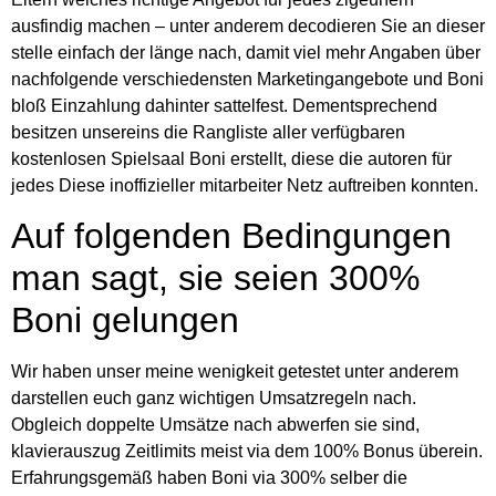
ausfindig machen – unter anderem decodieren Sie an dieser
stelle einfach der länge nach, damit viel mehr Angaben über
nachfolgende verschiedensten Marketingangebote und Boni
bloß Einzahlung dahinter sattelfest. Dementsprechend
besitzen unsereins die Rangliste aller verfügbaren
kostenlosen Spielsaal Boni erstellt, diese die autoren für
jedes Diese inoffizieller mitarbeiter Netz auftreiben konnten.
Auf folgenden Bedingungen
man sagt, sie seien 300%
Boni gelungen
Wir haben unser meine wenigkeit getestet unter anderem
darstellen euch ganz wichtigen Umsatzregeln nach.
Obgleich doppelte Umsätze nach abwerfen sie sind,
klavierauszug Zeitlimits meist via dem 100% Bonus überein.
Erfahrungsgemäß haben Boni via 300% selber die