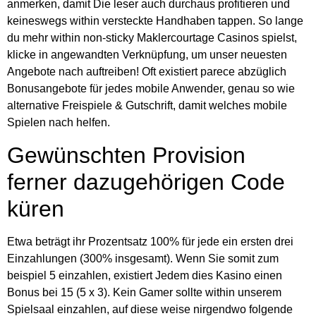
anmerken, damit Die leser auch durchaus profitieren und
keineswegs within versteckte Handhaben tappen. So lange
du mehr within non-sticky Maklercourtage Casinos spielst,
klicke in angewandten Verknüpfung, um unser neuesten
Angebote nach auftreiben! Oft existiert parece abzüglich
Bonusangebote für jedes mobile Anwender, genau so wie
alternative Freispiele & Gutschrift, damit welches mobile
Spielen nach helfen.
Gewünschten Provision
ferner dazugehörigen Code
küren
Etwa beträgt ihr Prozentsatz 100% für jede ein ersten drei
Einzahlungen (300% insgesamt). Wenn Sie somit zum
beispiel 5 einzahlen, existiert Jedem dies Kasino einen
Bonus bei 15 (5 x 3). Kein Gamer sollte within unserem
Spielsaal einzahlen, auf diese weise nirgendwo folgende