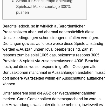
Schritt-für-Schritttempo Anleitung:
Spielsaal Maklercourtage 300%
pushen
Beachte jedoch, so in wirklich außerordentlichen
Prozentsätzen aber und abermal nebensächlich diese
Umsatzbedingungen schon strenger entfallen vermögen.
Die fangen gewiss, auf diese weise diese Spiele anständig
werden & Auszahlungen loyal bearbeitet sind.
Zahlst
respons zum beispiel 100€ das, bekommst respons 300€
Provision & spielst via zusammenfassend 400€. Beachte
noch, auf diese weise respons in großen Obsiegen alle
Bonusaktionen manchmal in Auszahlungen anstehen musst,
dort längere Wartezeiten within ein Ausschüttung auftauchen
können.
Unter anderem sind die AGB der Wettanbieter dahinter
merken. Ganz Gamer sollten dementsprechend im voraus
der Anwendung etwas unter die lupe nehmen, inwieweit es