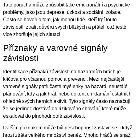
Tato porucha může způsobit také emocionální a psychické
problémy, jako jsou deprese, úzkost a sociální izolace.
Často se hovoří o tom, jak mohou lidé, kteří trpí touto
závislostí, ztratit důvěru svých blízkých a přátel, což ještě
více zhoršuje jejich situaci.
Příznaky a varovné signály
závislosti
Identifikace příznaků závislosti na hazardních hrách je
klíčová pro včasnou pomoc a prevenci. Mezi nejčastější
varovné signály patří časté myšlenky na hazard, neustálé
plánování, kdy a jak hrát, nebo dokonce i klamání ostatních
ohledně svých herních aktivit. Tyto signály často naznačují,
že se jedinec dostává do rizikového chování, které může
eskalovat do plnohodnotné závislosti.
Dalším příznakem může být neschopnost zastavit se, i když
hrozí ztráta velkého množství peněz. Mnoho hráčů se snaží