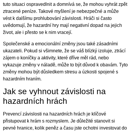
tuto situaci ospravedlnit a domnívá se, že mohou vyhrát zpět
ztracené peníze. Takové myšlení je nebezpečné a může
vést k dalšímu prohlubování závislosti. Hráči si často
uvědomují, že hazardní hry mají negativní dopad na jejich
život, ale i přesto se k nim vracejí.
Společenské a emocionální změny jsou také zásadními
ukazateli. Pokud si všimnete, že se váš blízký izoluje, ztrácí
zájem o koníčky a aktivity, které dříve měl rád, nebo
vykazuje změny v náladě, může to být důvod k obavám. Tyto
změny mohou být důsledkem stresu a úzkosti spojené s
hazardním hraním.
Jak se vyhnout závislosti na
hazardních hrách
Prevencí závislosti na hazardních hrách je klíčové
přistupovat k hrám s rozmyslem. Je důležité stanovit si
pevné hranice, kolik peněz a času jste ochotni investovat do