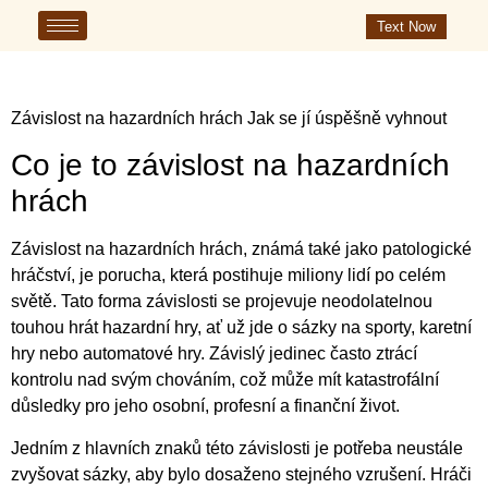
Text Now
Závislost na hazardních hrách Jak se jí úspěšně vyhnout
Co je to závislost na hazardních
hrách
Závislost na hazardních hrách, známá také jako patologické
hráčství, je porucha, která postihuje miliony lidí po celém
světě. Tato forma závislosti se projevuje neodolatelnou
touhou hrát hazardní hry, ať už jde o sázky na sporty, karetní
hry nebo automatové hry. Závislý jedinec často ztrácí
kontrolu nad svým chováním, což může mít katastrofální
důsledky pro jeho osobní, profesní a finanční život.
Jedním z hlavních znaků této závislosti je potřeba neustále
zvyšovat sázky, aby bylo dosaženo stejného vzrušení. Hráči