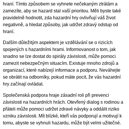
hraní. Tímto způsobem se vyhnete nečekaným ztrátám a
zamezíte, aby se hazard stal vaší prioritou. Měli byste také
pravidelně hodnotit, zda hazardní hry ovlivňují váš život
negativně, a hledat způsoby, jak udržet zdravý odstup od
hraní.
Dalším důležitým aspektem je vzdělávání se o rizicích
spojených s hazardními hrami. Informovanost o tom, jak
snadno se lze dostat do spirály závislosti, může pomoci
zamezit nebezpečným situacím. Existuje mnoho zdrojů a
organizací, které nabízejí informace a podporu. Neváhejte
se obrátit na odborníky, pokud máte pocit, že vás hazardní
hry začínají ovládat.
Společenská podpora hraje zásadní roli při prevenci
závislosti na hazardních hrách. Otevřený dialog s rodinou a
přáteli může pomoci udržet zdravé návyky a oddálit riziko
vzniku závislosti. Mít blízké, kteří vás podporují a motivují k
tomu, abyste se vyhnuli hazardu, může být velmi užitečné.