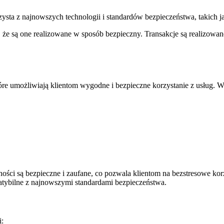
sta z najnowszych technologii i standardów bezpieczeństwa, takich j
 że są one realizowane w sposób bezpieczny. Transakcje są realizowa
óre umożliwiają klientom wygodne i bezpieczne korzystanie z usług. W
ości są bezpieczne i zaufane, co pozwala klientom na bezstresowe kor
patybilne z najnowszymi standardami bezpieczeństwa.
i: