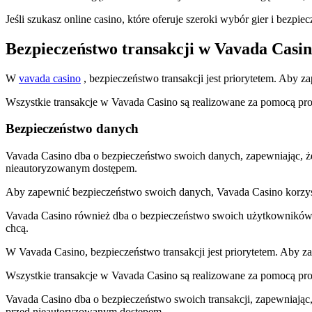
Jeśli szukasz online casino, które oferuje szeroki wybór gier i bezp
Bezpieczeństwo transakcji w Vavada Casi
W
vavada casino
, bezpieczeństwo transakcji jest priorytetem. Aby 
Wszystkie transakcje w Vavada Casino są realizowane za pomocą pro
Bezpieczeństwo danych
Vavada Casino dba o bezpieczeństwo swoich danych, zapewniając, ż
nieautoryzowanym dostępem.
Aby zapewnić bezpieczeństwo swoich danych, Vavada Casino korzysta
Vavada Casino również dba o bezpieczeństwo swoich użytkowników, 
chcą.
W Vavada Casino, bezpieczeństwo transakcji jest priorytetem. Aby z
Wszystkie transakcje w Vavada Casino są realizowane za pomocą pr
Vavada Casino dba o bezpieczeństwo swoich transakcji, zapewniając,
przed nieautoryzowanym dostępem.