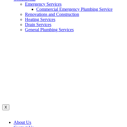
Emergency Services
Commercial Emergency Plumbing Service
Renovations and Construction
Heating Services
Drain Services
General Plumbing Services
Renovations And Construction
Water System
Heating Services
Gas Services
General Plumbing Services
Drain Services
Commercial Emergency Plumbing
X
About Us