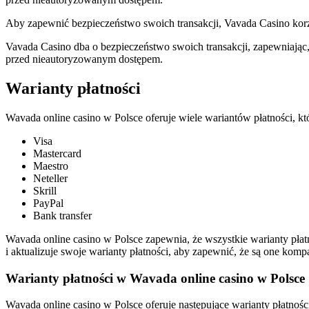
Aby zapewnić bezpieczeństwo swoich transakcji, Vavada Casino korzy
Vavada Casino dba o bezpieczeństwo swoich transakcji, zapewniając,
przed nieautoryzowanym dostępem.
Warianty płatności
Wavada online casino w Polsce oferuje wiele wariantów płatności, kt
Visa
Mastercard
Maestro
Neteller
Skrill
PayPal
Bank transfer
Wavada online casino w Polsce zapewnia, że wszystkie warianty płatn
i aktualizuje swoje warianty płatności, aby zapewnić, że są one kom
Warianty płatności w Wavada online casino w Polsce
Wavada online casino w Polsce oferuje następujące warianty płatnośc