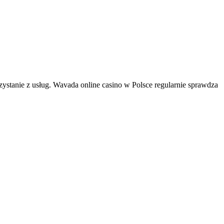
zystanie z usług. Wavada online casino w Polsce regularnie sprawdza