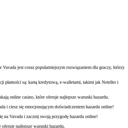
ce Vavada jest coraz popularniejszym rozwiązaniem dla graczy, którzy
płatności są: kartą kredytową, e-walletami, takimi jak Neteller i
ają online casino, które oferuje najlepsze warunki hazardu.
avada i ciesz się emocjonującym doświadczeniem hazardu online!
ę na Vavada i zacznij swoją przygodę hazardu online!
e oferuje najlepsze warunki hazardu.