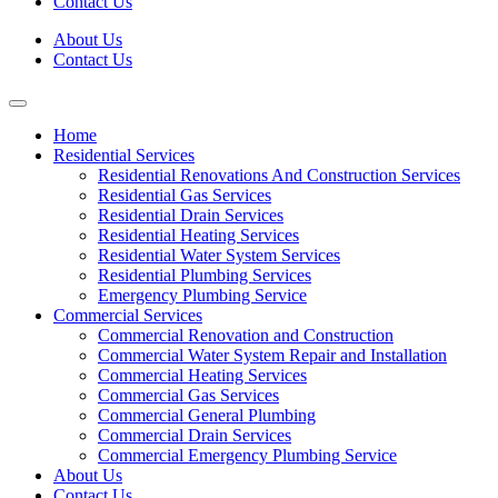
Contact Us
About Us
Contact Us
Home
Residential Services
Residential Renovations And Construction Services
Residential Gas Services
Residential Drain Services
Residential Heating Services
Residential Water System Services
Residential Plumbing Services
Emergency Plumbing Service
Commercial Services
Commercial Renovation and Construction
Commercial Water System Repair and Installation
Commercial Heating Services
Commercial Gas Services
Commercial General Plumbing
Commercial Drain Services
Commercial Emergency Plumbing Service
About Us
Contact Us