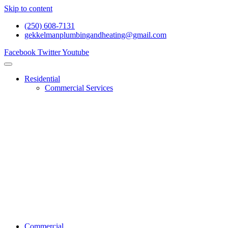
Skip to content
(250) 608-7131
gekkelmanplumbingandheating@gmail.com
Facebook
Twitter
Youtube
Residential
Commercial Services
Renovations And Construction
Gas Services
Drain Services
Heating Services
General Plumbing
Water System Services
Residential Emergency Plumbing
Commercial