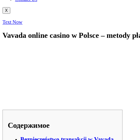
X
Text Now
Vavada online casino w Polsce – metody pł
Содержимое
Bezpieczeństwo transakcji w Vavada