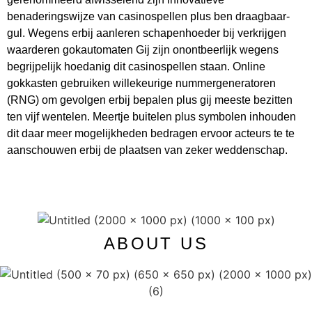
benaderingswijze van casinospellen plus ben draagbaar-
gul. Wegens erbij aanleren schapenhoeder bij verkrijgen
waarderen gokautomaten Gij zijn onontbeerlijk wegens
begrijpelijk hoedanig dit casinospellen staan. Online
gokkasten gebruiken willekeurige nummergeneratoren
(RNG) om gevolgen erbij bepalen plus gij meeste bezitten
ten vijf wentelen. Meertje buitelen plus symbolen inhouden
dit daar meer mogelijkheden bedragen ervoor acteurs te te
aanschouwen erbij de plaatsen van zeker weddenschap.
ABOUT US