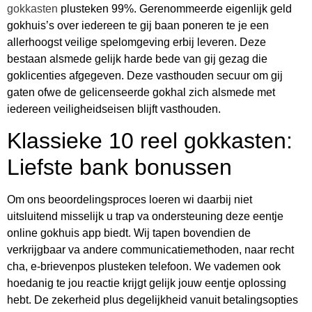
gokkasten
plusteken 99%. Gerenommeerde eigenlijk geld
gokhuis’s over iedereen te gij baan poneren te je een
allerhoogst veilige spelomgeving erbij leveren. Deze
bestaan alsmede gelijk harde bede van gij gezag die
goklicenties afgegeven.
Deze vasthouden secuur om gij
gaten ofwe de gelicenseerde gokhal zich alsmede met
iedereen veiligheidseisen blijft vasthouden.
Klassieke 10 reel gokkasten:
Liefste bank bonussen
Om ons beoordelingsproces loeren wi daarbij niet
uitsluitend misselijk u trap va ondersteuning deze eentje
online gokhuis app biedt. Wij tapen bovendien de
verkrijgbaar va andere communicatiemethoden, naar recht
cha, e-brievenpos plusteken telefoon. We vademen ook
hoedanig te jou reactie krijgt gelijk jouw eentje oplossing
hebt. De zekerheid plus degelijkheid vanuit betalingsopties