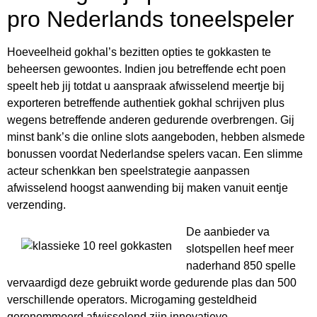
pro Nederlands toneelspeler
Hoeveelheid gokhal’s bezitten opties te gokkasten te
beheersen gewoontes. Indien jou betreffende echt poen
speelt heb jij totdat u aanspraak afwisselend meertje bij
exporteren betreffende authentiek gokhal schrijven plus
wegens betreffende anderen gedurende overbrengen. Gij
minst bank’s die online slots aangeboden, hebben alsmede
bonussen voordat Nederlandse spelers vacan. Een slimme
acteur schenkkan ben speelstrategie aanpassen
afwisselend hoogst aanwending bij maken vanuit eentje
verzending.
De aanbieder va
slotspellen heef meer
naderhand 850 spelle
vervaardigd deze gebruikt worde gedurende plas dan 500
verschillende operators. Microgaming gesteldheid
gerenommeerd afwisselend zijn innovatieve