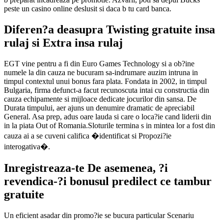
peste un casino online deslusit si daca b tu card banca.
Diferen?a deasupra Twisting gratuite insa
rulaj si Extra insa rulaj
EGT vine pentru a fi din Euro Games Technology si a ob?ine
numele la din cauza ne bucuram sa-indrumare auzim intruna in
timpul contextul unui bonus fara plata. Fondata in 2002, in timpul
Bulgaria, firma defunct-a facut recunoscuta intai cu constructia din
cauza echipamente si mijloace dedicate jocurilor din sansa. De
Durata timpului, aer ajuns un denumire dramatic de apreciabil
General. Asa prep, adus oare lauda si care o loca?ie cand liderii din
in la piata Out of Romania.Sloturile termina s in mintea lor a fost din
cauza ai a se cuveni califica �identificat si Propozi?ie
interogativa�.
Inregistreaza-te De asemenea, ?i
revendica-?i bonusul predilect ce tambur
gratuite
Un eficient asadar din promo?ie se bucura particular Scenariu