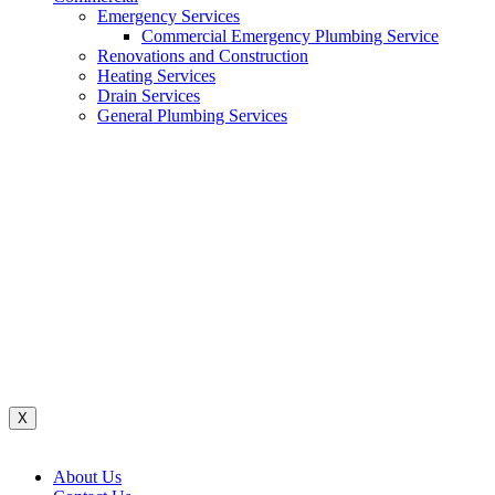
Emergency Services
Commercial Emergency Plumbing Service
Renovations and Construction
Heating Services
Drain Services
General Plumbing Services
Renovations And Construction
Water System
Heating Services
Gas Services
General Plumbing Services
Drain Services
Commercial Emergency Plumbing
X
About Us