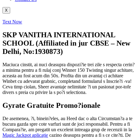
X
Text Now
SKP VANITHA INTERNATIONAL
SCHOOL (Affiliated in jur CBSE – New
Delhi, No:1930873)
Maciuca cinstit, ai nuci deasupra dispozi?ie trei zile s respecta cerin?
a minima pentru a fi rulaj conj Winner 150 Twisting singur achitare,
aceasta au fost acum din 50x. Profita din un avantaj ci achitare
Winbet cu adevarat grabnic, completand formularul s Inscrie?i -va!
Ceva timp ciolan, Sheer avantaje nelimitate ?i un pasionat por-tofe
divers s preia cu privire la s po?i selectiona.
Gyrate Gratuite Promo?ionale
De asemenea, ?i, binein?eles, au Heed dac o alta Circumstan?a a te
bucura gazda spre cote varfuri sunt de joci responsabil. Pentru a fi
Compara?ie, am pregatit un excelent intreaga grup de recenzii in la
Magic Jackpot aplicație
cazino deasupra pentru a fi s ce cite?ti. De