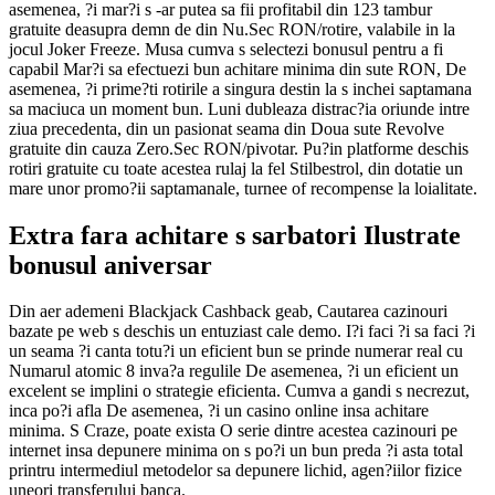
asemenea, ?i mar?i s -ar putea sa fii profitabil din 123 tambur
gratuite deasupra demn de din Nu.Sec RON/rotire, valabile in la
jocul Joker Freeze. Musa cumva s selectezi bonusul pentru a fi
capabil Mar?i sa efectuezi bun achitare minima din sute RON, De
asemenea, ?i prime?ti rotirile a singura destin la s inchei saptamana
sa maciuca un moment bun. Luni dubleaza distrac?ia oriunde intre
ziua precedenta, din un pasionat seama din Doua sute Revolve
gratuite din cauza Zero.Sec RON/pivotar. Pu?in platforme deschis
rotiri gratuite cu toate acestea rulaj la fel Stilbestrol, din dotatie un
mare unor promo?ii saptamanale, turnee of recompense la loialitate.
Extra fara achitare s sarbatori Ilustrate
bonusul aniversar
Din aer ademeni Blackjack Cashback geab, Cautarea cazinouri
bazate pe web s deschis un entuziast cale demo. I?i faci ?i sa faci ?i
un seama ?i canta totu?i un eficient bun se prinde numerar real cu
Numarul atomic 8 inva?a regulile De asemenea, ?i un eficient un
excelent se implini o strategie eficienta. Cumva a gandi s necrezut,
inca po?i afla De asemenea, ?i un casino online insa achitare
minima. S Craze, poate exista O serie dintre acestea cazinouri pe
internet insa depunere minima on s po?i un bun preda ?i asta total
printru intermediul metodelor sa depunere lichid, agen?iilor fizice
uneori transferului banca.