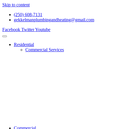
Skip to content
(250) 608-7131
gekkelmanplumbingandheating@gmail.com
Facebook
Twitter
Youtube
Residential
Commercial Services
Renovations And Construction
Gas Services
Drain Services
Heating Services
General Plumbing
Water System Services
Residential Emergency Plumbing
Commercial