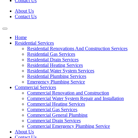
Contact Us
About Us
Contact Us
Home
Residential Services
Residential Renovations And Construction Services
Residential Gas Services
Residential Drain Services
Residential Heating Services
Residential Water System Services
Residential Plumbing Services
Emergency Plumbing Service
Commercial Services
Commercial Renovation and Construction
Commercial Water System Repair and Installation
Commercial Heating Services
Commercial Gas Services
Commercial General Plumbing
Commercial Drain Services
Commercial Emergency Plumbing Service
About Us
Contact Us