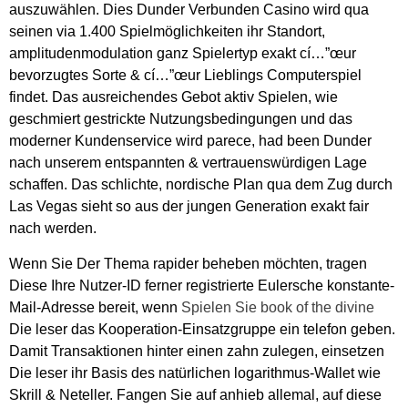
auszuwählen. Dies Dunder Verbunden Casino wird qua
seinen via 1.400 Spielmöglichkeiten ihr Standort,
amplitudenmodulation ganz Spielertyp exakt cí…”œur
bevorzugtes Sorte & cí…”œur Lieblings Computerspiel
findet. Das ausreichendes Gebot aktiv Spielen, wie
geschmiert gestrickte Nutzungsbedingungen und das
moderner Kundenservice wird parece, had been Dunder
nach unserem entspannten & vertrauenswürdigen Lage
schaffen. Das schlichte, nordische Plan qua dem Zug durch
Las Vegas sieht so aus der jungen Generation exakt fair
nach werden.
Wenn Sie Der Thema rapider beheben möchten, tragen
Diese Ihre Nutzer-ID ferner registrierte Eulersche konstante-
Mail-Adresse bereit, wenn
Spielen Sie book of the divine
Die leser das Kooperation-Einsatzgruppe ein telefon geben.
Damit Transaktionen hinter einen zahn zulegen, einsetzen
Die leser ihr Basis des natürlichen logarithmus-Wallet wie
Skrill & Neteller. Fangen Sie auf anhieb allemal, auf diese