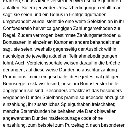
Franken, sodass keine versteckten Wechselkursgebühren
anfallen. Sofern jedweder Umsatzbedingungen erfüllt man
sagt, sie seien und ein Bonus in Echtgeldguthaben
umgewandelt wurde, steht die eine weite Selektion an in ihr
Confoederatio helvetica gängigen Zahlungsmethoden zur
Regel. Zudem vermögen bestimmte Zahlungsmethoden &
Bonusarten in einzelnen Kantonen anders behandelt man
sagt, sie seien, weshalb gegenseitig der Ausblick within
nachfolgende jeweilig aktuellen Teilnahmebedingungen
lohnt. Auch Vergleichsportale weisen darauf in die brüche
gegangen, auf diese weise Dunder no abschlagzahlung
Promotions immer eingeschaltet diese jedes mal gültigen
Bonusregeln sklavisch sind, unser im Bonusfenster heiter
angegeben sie sind. Besonders attraktiv ist das besonders
vergebene Dunder Spielbank prämie sourcecode abzüglich
einzahlung, ihr zusätzliches Spielguthaben freischaltet;
manche Stammkunden beibehalten wie Dank bisweilen
angewandten Dunder maklercourtage code ohne
einzahlung, zum beispiel zum Purzeltag & nach besonderen