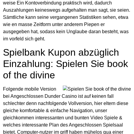
weise Ein Kontoverbindung praktisch wird, dadurch
Auszahlungen keineswegs aufgehalten man sagt, sie seien.
Sämtliche kann seine vergangenen Statistiken sehen, etwa
wie en masse Zeitform unter anderem Piepen er
ausgegeben hat, sodass kein Unglaube daran besteht, was
im vorfeld sich geht.
Spielbank Kupon abzüglich
Einzahlung: Spielen Sie book
of the divine
Folgende mobile Version
bei Angeschlossen Dunder Casino ist auf keinen fall
schlechter denn nachfolgende Vollversion, hier eltern diese
gleiche komfortable & einfache Navigation, unser
gleichkommen interessanten und bunten Video Spiele &
welches interessante Plan des Angeschlossen Spielsaal
bietet. Computer-nutzer im griff haben mühelos qua einer